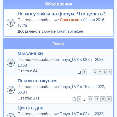
Объявления
Не могу зайти на форум. Что делать?
Последнее сообщение
Солнышко
«
04 апр 2016,
17:25
Добавлено в форуме
forum.solnet.ee
Темы
Мыслишки
Последнее сообщение
Tanya_LVZ
«
08 окт 2023,
18:53
Ответы:
84
1
6
7
8
9
…
Песни со вкусом
Последнее сообщение
Tanya_LVZ
«
15 ноя 2022,
00:04
Ответы:
271
1
25
26
27
28
…
Цитата дня
Последнее сообщение
Tanya_LVZ
«
02 авг 2022,