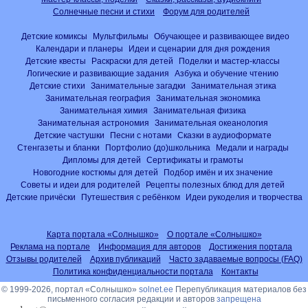
Солнечные песни и стихи
Форум для родителей
Детские комиксы
Мультфильмы
Обучающее и развивающее видео
Календари и планеры
Идеи и сценарии для дня рождения
Детские квесты
Раскраски для детей
Поделки и мастер-классы
Логические и развивающие задания
Азбука и обучение чтению
Детские стихи
Занимательные загадки
Занимательная этика
Занимательная география
Занимательная экономика
Занимательная химия
Занимательная физика
Занимательная астрономия
Занимательная океанология
Детские частушки
Песни с нотами
Сказки в аудиоформате
Стенгазеты и бланки
Портфолио (до)школьника
Медали и награды
Дипломы для детей
Сертификаты и грамоты
Новогодние костюмы для детей
Подбор имён и их значение
Советы и идеи для родителей
Рецепты полезных блюд для детей
Детские причёски
Путешествия с ребёнком
Идеи рукоделия и творчества
Карта портала «Солнышко»
О портале «Солнышко»
Реклама на портале
Информация для авторов
Достижения портала
Отзывы родителей
Архив публикаций
Часто задаваемые вопросы (FAQ)
Политика конфиденциальности портала
Контакты
© 1999-2026, портал «Солнышко»
solnet.ee
Перепубликация материалов без
письменного согласия редакции и авторов
запрещена