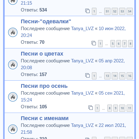
21:15
Ответы:
534
1
51
52
53
54
…
Песни-"одевалки"
Последнее сообщение
Tanya_LVZ
«
10 июн 2022,
20:24
Ответы:
70
1
5
6
7
8
…
Песни о цветах
Последнее сообщение
Tanya_LVZ
«
05 апр 2022,
20:08
Ответы:
157
1
13
14
15
16
…
Песни про осень
Последнее сообщение
Tanya_LVZ
«
05 сен 2021,
15:24
Ответы:
105
1
8
9
10
11
…
Песни с именами
Последнее сообщение
Tanya_LVZ
«
22 июл 2021,
21:58
Ответы:
310