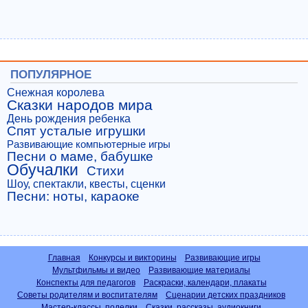
ПОПУЛЯРНОЕ
Снежная королева
Сказки народов мира
День рождения ребенка
Спят усталые игрушки
Развивающие компьютерные игры
Песни о маме, бабушке
Обучалки
Стихи
Шоу, спектакли, квесты, сценки
Песни: ноты, караоке
Главная
Конкурсы и викторины
Развивающие игры
Мультфильмы и видео
Развивающие материалы
Конспекты для педагогов
Раскраски, календари, плакаты
Советы родителям и воспитателям
Сценарии детских праздников
Мастер-классы, поделки
Сказки, рассказы, аудиокниги