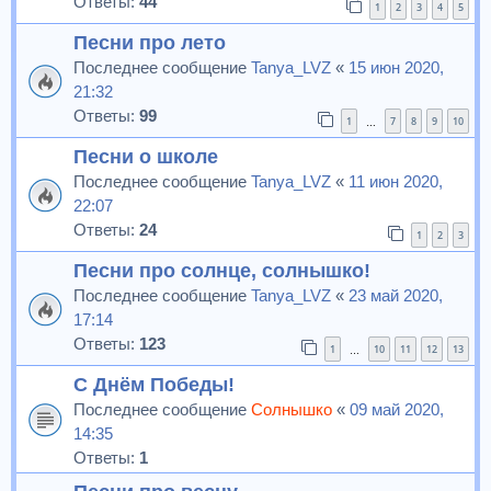
Ответы:
44
1
2
3
4
5
Песни про лето
Последнее сообщение
Tanya_LVZ
«
15 июн 2020,
21:32
Ответы:
99
1
7
8
9
10
…
Песни о школе
Последнее сообщение
Tanya_LVZ
«
11 июн 2020,
22:07
Ответы:
24
1
2
3
Песни про солнце, солнышко!
Последнее сообщение
Tanya_LVZ
«
23 май 2020,
17:14
Ответы:
123
1
10
11
12
13
…
С Днём Победы!
Последнее сообщение
Солнышко
«
09 май 2020,
14:35
Ответы:
1