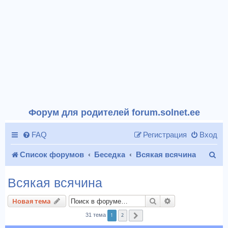
Форум для родителей forum.solnet.ee
FAQ
Регистрация
Вход
П
Список форумов
Беседка
Всякая всячина
о
Всякая всячина
и
Поиск
Расширенный п
Новая тема
с
1
2
31 тема
След.
к