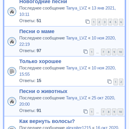
Новогодние песни
Последнее сообщение
Tanya_LVZ
«
13 янв 2021,
10:11
Ответы:
51
1
2
3
4
5
6
Песни о маме
Последнее сообщение
Tanya_LVZ
«
10 ноя 2020,
22:19
Ответы:
97
1
7
8
9
10
…
Только хорошее
Последнее сообщение
Tanya_LVZ
«
10 ноя 2020,
15:55
Ответы:
15
1
2
Песни о животных
Последнее сообщение
Tanya_LVZ
«
25 окт 2020,
20:00
Ответы:
91
1
7
8
9
10
…
Как вернуть волосы?
Последнее сообщение
alexpiter1215
«
16 окт 2020,