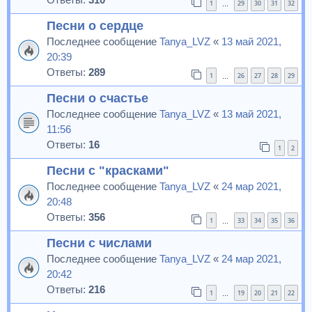
1
29
30
31
32
…
Песни о сердце
Последнее сообщение
Tanya_LVZ
«
13 май 2021,
20:39
Ответы:
289
1
26
27
28
29
…
Песни о счастье
Последнее сообщение
Tanya_LVZ
«
13 май 2021,
11:56
Ответы:
16
1
2
Песни с "красками"
Последнее сообщение
Tanya_LVZ
«
24 мар 2021,
20:48
Ответы:
356
1
33
34
35
36
…
Песни с числами
Последнее сообщение
Tanya_LVZ
«
24 мар 2021,
20:42
Ответы:
216
1
19
20
21
22
…