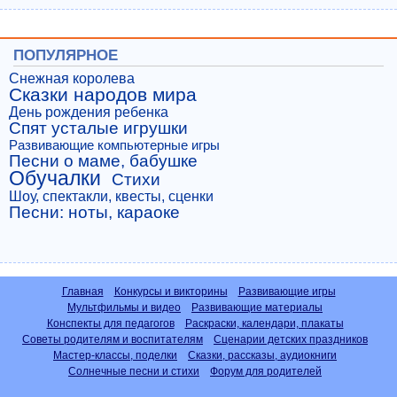
ПОПУЛЯРНОЕ
Снежная королева
Сказки народов мира
День рождения ребенка
Спят усталые игрушки
Развивающие компьютерные игры
Песни о маме, бабушке
Обучалки
Стихи
Шоу, спектакли, квесты, сценки
Песни: ноты, караоке
Главная
Конкурсы и викторины
Развивающие игры
Мультфильмы и видео
Развивающие материалы
Конспекты для педагогов
Раскраски, календари, плакаты
Советы родителям и воспитателям
Сценарии детских праздников
Мастер-классы, поделки
Сказки, рассказы, аудиокниги
Солнечные песни и стихи
Форум для родителей