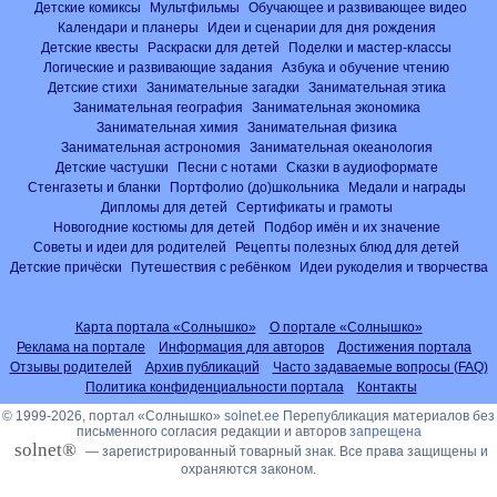
Детские комиксы
Мультфильмы
Обучающее и развивающее видео
Календари и планеры
Идеи и сценарии для дня рождения
Детские квесты
Раскраски для детей
Поделки и мастер-классы
Логические и развивающие задания
Азбука и обучение чтению
Детские стихи
Занимательные загадки
Занимательная этика
Занимательная география
Занимательная экономика
Занимательная химия
Занимательная физика
Занимательная астрономия
Занимательная океанология
Детские частушки
Песни с нотами
Сказки в аудиоформате
Стенгазеты и бланки
Портфолио (до)школьника
Медали и награды
Дипломы для детей
Сертификаты и грамоты
Новогодние костюмы для детей
Подбор имён и их значение
Советы и идеи для родителей
Рецепты полезных блюд для детей
Детские причёски
Путешествия с ребёнком
Идеи рукоделия и творчества
Карта портала «Солнышко»
О портале «Солнышко»
Реклама на портале
Информация для авторов
Достижения портала
Отзывы родителей
Архив публикаций
Часто задаваемые вопросы (FAQ)
Политика конфиденциальности портала
Контакты
© 1999-2026, портал «Солнышко»
solnet.ee
Перепубликация материалов без
письменного согласия редакции и авторов
запрещена
solnet®
— зарегистрированный товарный знак. Все права защищены и
охраняются законом.