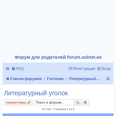
Форум для родителей forum.solnet.ee
FAQ
Регистрация
Вход
П
Список форумов
Гостиная
Литературный уголок
о
Литературный уголок
и
Поиск
Расширенный п
Новая тема
с
13 тем • Страница
1
из
1
к