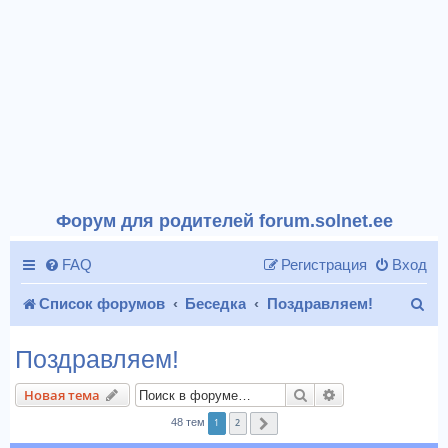
Форум для родителей forum.solnet.ee
FAQ
Регистрация
Вход
П
Список форумов
Беседка
Поздравляем!
о
Поздравляем!
и
Поиск
Расширенный п
Новая тема
с
1
2
48 тем
След.
к