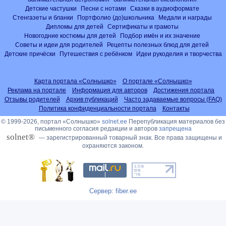
Детские частушки
Песни с нотами
Сказки в аудиоформате
Стенгазеты и бланки
Портфолио (до)школьника
Медали и награды
Дипломы для детей
Сертификаты и грамоты
Новогодние костюмы для детей
Подбор имён и их значение
Советы и идеи для родителей
Рецепты полезных блюд для детей
Детские причёски
Путешествия с ребёнком
Идеи рукоделия и творчества
Карта портала «Солнышко»
О портале «Солнышко»
Реклама на портале
Информация для авторов
Достижения портала
Отзывы родителей
Архив публикаций
Часто задаваемые вопросы (FAQ)
Политика конфиденциальности портала
Контакты
© 1999-2026, портал «Солнышко»
solnet.ee
Перепубликация материалов без
письменного согласия редакции и авторов
запрещена
solnet®
— зарегистрированный товарный знак. Все права защищены и
охраняются законом.
Сервер: fiber.ee