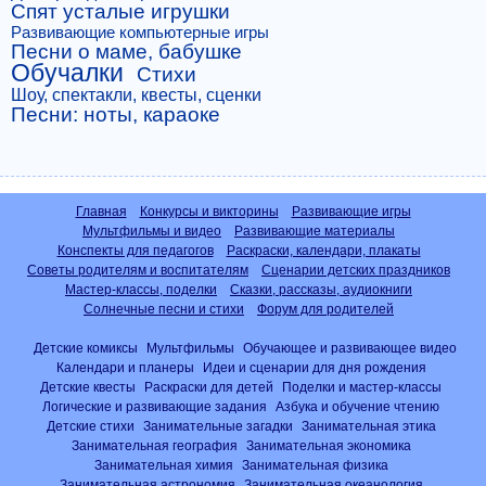
Спят усталые игрушки
Развивающие компьютерные игры
Песни о маме, бабушке
Обучалки
Стихи
Шоу, спектакли, квесты, сценки
Песни: ноты, караоке
Главная
Конкурсы и викторины
Развивающие игры
Мультфильмы и видео
Развивающие материалы
Конспекты для педагогов
Раскраски, календари, плакаты
Советы родителям и воспитателям
Сценарии детских праздников
Мастер-классы, поделки
Сказки, рассказы, аудиокниги
Солнечные песни и стихи
Форум для родителей
Детские комиксы
Мультфильмы
Обучающее и развивающее видео
Календари и планеры
Идеи и сценарии для дня рождения
Детские квесты
Раскраски для детей
Поделки и мастер-классы
Логические и развивающие задания
Азбука и обучение чтению
Детские стихи
Занимательные загадки
Занимательная этика
Занимательная география
Занимательная экономика
Занимательная химия
Занимательная физика
Занимательная астрономия
Занимательная океанология