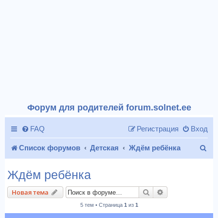
Форум для родителей forum.solnet.ee
FAQ
Регистрация
Вход
П
Список форумов
Детская
Ждём ребёнка
о
Ждём ребёнка
и
Поиск
Расширенный п
Новая тема
с
5 тем • Страница
1
из
1
к