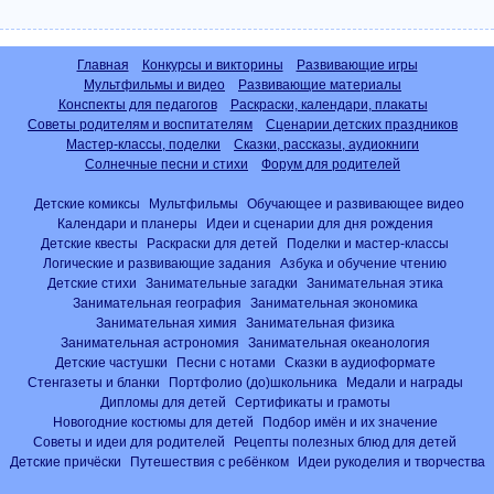
Главная
Конкурсы и викторины
Развивающие игры
Мультфильмы и видео
Развивающие материалы
Конспекты для педагогов
Раскраски, календари, плакаты
Советы родителям и воспитателям
Сценарии детских праздников
Мастер-классы, поделки
Сказки, рассказы, аудиокниги
Солнечные песни и стихи
Форум для родителей
Детские комиксы
Мультфильмы
Обучающее и развивающее видео
Календари и планеры
Идеи и сценарии для дня рождения
Детские квесты
Раскраски для детей
Поделки и мастер-классы
Логические и развивающие задания
Азбука и обучение чтению
Детские стихи
Занимательные загадки
Занимательная этика
Занимательная география
Занимательная экономика
Занимательная химия
Занимательная физика
Занимательная астрономия
Занимательная океанология
Детские частушки
Песни с нотами
Сказки в аудиоформате
Стенгазеты и бланки
Портфолио (до)школьника
Медали и награды
Дипломы для детей
Сертификаты и грамоты
Новогодние костюмы для детей
Подбор имён и их значение
Советы и идеи для родителей
Рецепты полезных блюд для детей
Детские причёски
Путешествия с ребёнком
Идеи рукоделия и творчества