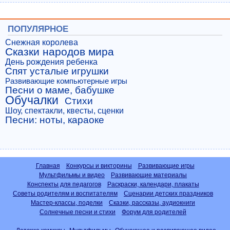
ПОПУЛЯРНОЕ
Снежная королева
Сказки народов мира
День рождения ребенка
Спят усталые игрушки
Развивающие компьютерные игры
Песни о маме, бабушке
Обучалки
Стихи
Шоу, спектакли, квесты, сценки
Песни: ноты, караоке
Главная
Конкурсы и викторины
Развивающие игры
Мультфильмы и видео
Развивающие материалы
Конспекты для педагогов
Раскраски, календари, плакаты
Советы родителям и воспитателям
Сценарии детских праздников
Мастер-классы, поделки
Сказки, рассказы, аудиокниги
Солнечные песни и стихи
Форум для родителей