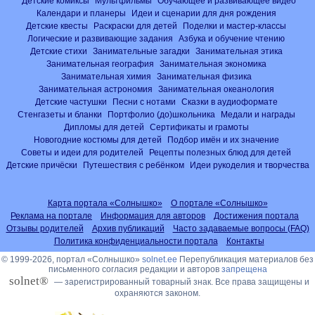
Детские комиксы
Мультфильмы
Обучающее и развивающее видео
Календари и планеры
Идеи и сценарии для дня рождения
Детские квесты
Раскраски для детей
Поделки и мастер-классы
Логические и развивающие задания
Азбука и обучение чтению
Детские стихи
Занимательные загадки
Занимательная этика
Занимательная география
Занимательная экономика
Занимательная химия
Занимательная физика
Занимательная астрономия
Занимательная океанология
Детские частушки
Песни с нотами
Сказки в аудиоформате
Стенгазеты и бланки
Портфолио (до)школьника
Медали и награды
Дипломы для детей
Сертификаты и грамоты
Новогодние костюмы для детей
Подбор имён и их значение
Советы и идеи для родителей
Рецепты полезных блюд для детей
Детские причёски
Путешествия с ребёнком
Идеи рукоделия и творчества
Карта портала «Солнышко»
О портале «Солнышко»
Реклама на портале
Информация для авторов
Достижения портала
Отзывы родителей
Архив публикаций
Часто задаваемые вопросы (FAQ)
Политика конфиденциальности портала
Контакты
© 1999-2026, портал «Солнышко»
solnet.ee
Перепубликация материалов без
письменного согласия редакции и авторов
запрещена
solnet®
— зарегистрированный товарный знак. Все права защищены и
охраняются законом.