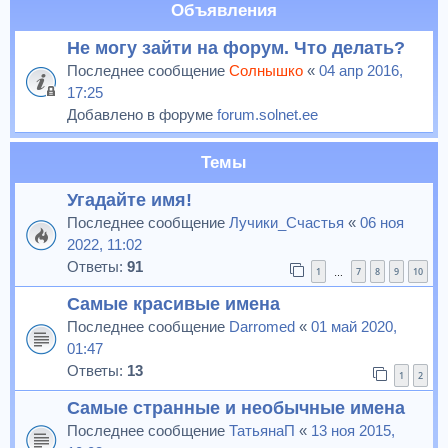
Объявления
Не могу зайти на форум. Что делать?
Последнее сообщение
Солнышко
«
04 апр 2016,
17:25
Добавлено в форуме
forum.solnet.ee
Темы
Угадайте имя!
Последнее сообщение
Лучики_Счастья
«
06 ноя
2022, 11:02
Ответы:
91
1
7
8
9
10
…
Самые красивые имена
Последнее сообщение
Darromed
«
01 май 2020,
01:47
Ответы:
13
1
2
Самые странные и необычные имена
Последнее сообщение
ТатьянаП
«
13 ноя 2015,