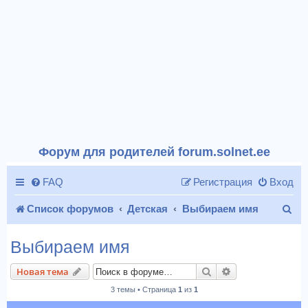
Форум для родителей forum.solnet.ee
FAQ
Регистрация
Вход
П
Список форумов
Детская
Выбираем имя
о
Выбираем имя
и
Поиск
Расширенный п
Новая тема
с
3 темы • Страница
1
из
1
к