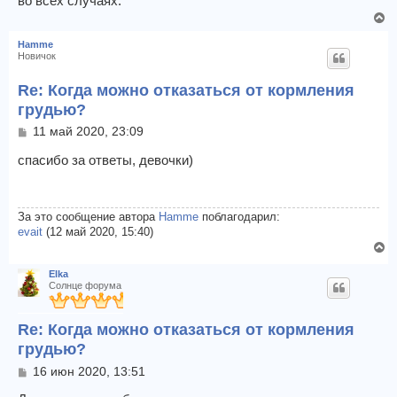
во всех случаях.
В
е
Hamme
р
Новичок
н
у
Re: Когда можно отказаться от кормления
т
грудью?
ь
с
С
11 май 2020, 23:09
о
я
о
спасибо за ответы, девочки)
к
б
н
щ
а
е
ч
н
За это сообщение автора
Hamme
поблагодарил:
а
и
evait
(12 май 2020, 15:40)
л
е
В
у
е
Elka
р
Солнце форума
н
у
Re: Когда можно отказаться от кормления
т
ь
грудью?
с
С
16 июн 2020, 13:51
я
о
к