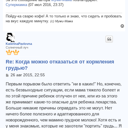
За это сообщение автора
Муми-Мама
поблагодарил:
л
и
Супермамка
(07 июл 2016, 23:37)
у
е
Пойду-ка сварю кофе! А то только и знаю, что сидеть и пробовать
на вкус каждую минутку.
(с) Муми-Мама
В
е
р
н
KaterinaPavlovna
у
Солнечный луч
т
ь
Re: Когда можно отказаться от кормления
с
грудью?
я
к
С
26 авг 2015, 22:55
н
о
а
о
Первым порывом было ответить "ни в каких!" Но, конечно,
ч
б
есть безвыходные ситуации, если мама тяжело болеет и
щ
а
по этой причине ребенок отлучен от нее, или из-за этого
е
л
же принимает какие-то опасные для ребенка лекарства.
н
у
и
Больше никакие причины оправдать это не могут. Нет
е
ничего более полезного и адаптированного для
новорожденного, чем мамино грудное молоко! Хотя есть и
у меня знакомые, которые не захотели "портить" грудь... Я