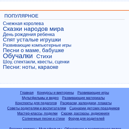
ПОПУЛЯРНОЕ
Снежная королева
Сказки народов мира
День рождения ребенка
Спят усталые игрушки
Развивающие компьютерные игры
Песни о маме, бабушке
Обучалки
Стихи
Шоу, спектакли, квесты, сценки
Песни: ноты, караоке
Главная
Конкурсы и викторины
Развивающие игры
Мультфильмы и видео
Развивающие материалы
Конспекты для педагогов
Раскраски, календари, плакаты
Советы родителям и воспитателям
Сценарии детских праздников
Мастер-классы, поделки
Сказки, рассказы, аудиокниги
Солнечные песни и стихи
Форум для родителей
Детские комиксы
Мультфильмы
Обучающее и развивающее видео