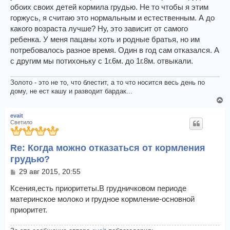
обоих своих детей кормила грудью. Не то чтобы я этим
горжусь, я считаю это нормальным и естественным. А до
какого возраста лучше? Ну, это зависит от самого
ребенка. У меня пацаны хоть и родные братья, но им
потребовалось разное время. Один в год сам отказался. А
с другим мы потихоньку с 1г.6м. до 1г.8м. отвыкали.
Золото - это не то, что блестит, а то что носится весь день по
дому, не ест кашу и разводит бардак...
В
е
evait
р
Светило
н
у
Re: Когда можно отказаться от кормления
т
ь
грудью?
с
С
29 авг 2015, 20:55
я
о
к
о
Ксения,есть приоритеты.В грудничковом периоде
н
б
материнское молоко и грудное кормление-основной
а
щ
приоритет.
ч
е
н
а
и
л