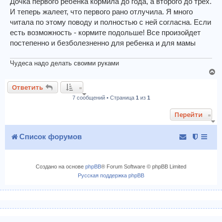
о
Дочка первого ребенка кормила до года, а второго до трех.
н
б
И теперь жалеет, что первого рано отлучила. Я много
а
щ
читала по этому поводу и полностью с ней согласна. Если
ч
е
есть возможность - кормите подольше! Все произойдет
н
а
и
л
постепенно и безболезненно для ребенка и для мамы
е
у
Чудеса надо делать своими руками
В
е
Ответить
р
7 сообщений • Страница
1
из
1
н
у
Перейти
т
ь
с
Список форумов
я
к
н
Создано на основе
phpBB
® Forum Software © phpBB Limited
а
Русская поддержка phpBB
ч
а
л
у