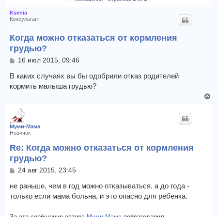
Ksenia
Консультант
Когда можно отказаться от кормления
грудью?
С
16 июл 2015, 09:46
о
о
В каких случаях вы бы одобрили отказ родителей
б
кормить малыша грудью?
щ
В
е
е
н
и
р
е
н
Муми-Мама
у
Новичок
т
Re: Когда можно отказаться от кормления
ь
грудью?
с
я
С
24 авг 2015, 23:45
к
о
н
о
не раньше, чем в год можно отказываться. а до года -
а
б
только если мама больна, и это опасно для ребенка.
щ
ч
е
а
н