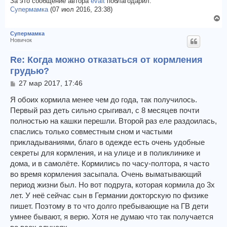
За это сообщение автора
evait
поблагодарил:
е
у
Супермамка
(07 июл 2016, 23:38)
В
е
Супермамка
р
Новичок
н
у
Re: Когда можно отказаться от кормления
т
грудью?
ь
с
С
27 мар 2017, 17:46
о
я
о
Я обоих кормила менее чем до года, так получилось.
к
б
Первый раз деть сильно срыгивал, с 8 месяцев почти
н
щ
а
полностью на кашки перешли. Второй раз еле раздоилась,
е
ч
спаслись только совместным сном и частыми
н
а
и
прикладываниями, благо в одежде есть очень удобные
л
е
секреты для кормления, и на улице и в поликлинике и
у
дома, и в самолёте. Кормились по часу-полтора, я часто
во время кормления засыпала. Очень выматывающий
период жизни был. Но вот подруга, которая кормила до 3х
лет. У неё сейчас сын в Германии докторскую по физике
пишет. Поэтому в то что долго пребывающие на ГВ дети
умнее бывают, я верю. Хотя не думаю что так получается