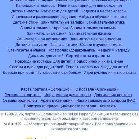
Календари и планеры
Идеи и сценарии для дня рождения
Детские квесты
Раскраски для детей
Поделки и мастер-классы
Логические и развивающие задания
Азбука и обучение чтению
Детские стихи
Занимательные загадки
Занимательная этика
Занимательная география
Занимательная экономика
Занимательная химия
Занимательная физика
Занимательная астрономия
Занимательная океанология
Детские частушки
Песни с нотами
Сказки в аудиоформате
Стенгазеты и бланки
Портфолио (до)школьника
Медали и награды
Дипломы для детей
Сертификаты и грамоты
Новогодние костюмы для детей
Подбор имён и их значение
Советы и идеи для родителей
Рецепты полезных блюд для детей
Детские причёски
Путешествия с ребёнком
Идеи рукоделия и творчества
Карта портала «Солнышко»
О портале «Солнышко»
Реклама на портале
Информация для авторов
Достижения портала
Отзывы родителей
Архив публикаций
Часто задаваемые вопросы (FAQ)
Политика конфиденциальности портала
Контакты
© 1999-2026, портал «Солнышко»
solnet.ee
Перепубликация материалов без
письменного согласия редакции и авторов
запрещена
solnet®
— зарегистрированный товарный знак. Все права защищены и
охраняются законом.