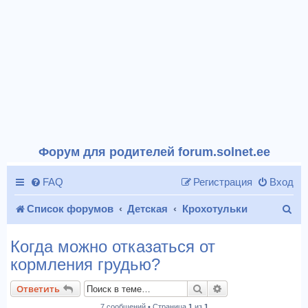
Форум для родителей forum.solnet.ee
FAQ
Регистрация
Вход
П
Список форумов
Детская
Крохотульки
о
Когда можно отказаться от
и
кормления грудью?
с
Поиск
Расширенный пои
Ответить
к
7 сообщений • Страница
1
из
1