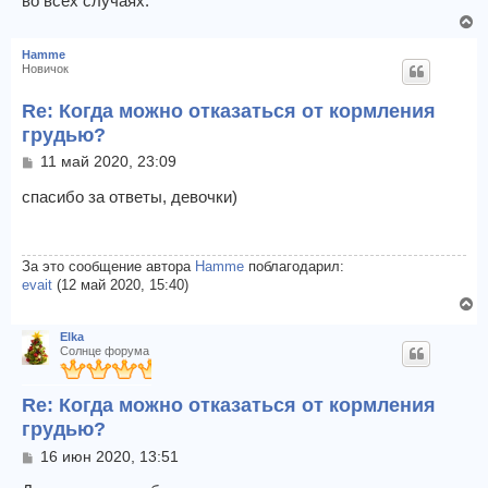
во всех случаях.
В
е
Hamme
р
Новичок
н
у
Re: Когда можно отказаться от кормления
т
грудью?
ь
с
С
11 май 2020, 23:09
о
я
о
спасибо за ответы, девочки)
к
б
н
щ
а
е
ч
н
За это сообщение автора
Hamme
поблагодарил:
а
и
evait
(12 май 2020, 15:40)
л
е
В
у
е
Elka
р
Солнце форума
н
у
Re: Когда можно отказаться от кормления
т
ь
грудью?
с
С
16 июн 2020, 13:51
я
о
к