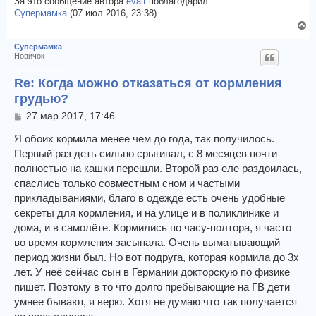
За это сообщение автора
evait
поблагодарил:
е
у
Супермамка
(07 июл 2016, 23:38)
В
е
Супермамка
р
Новичок
н
у
Re: Когда можно отказаться от кормления
т
грудью?
ь
с
С
27 мар 2017, 17:46
о
я
о
Я обоих кормила менее чем до года, так получилось.
к
б
Первый раз деть сильно срыгивал, с 8 месяцев почти
н
щ
а
полностью на кашки перешли. Второй раз еле раздоилась,
е
ч
спаслись только совместным сном и частыми
н
а
и
прикладываниями, благо в одежде есть очень удобные
л
е
секреты для кормления, и на улице и в поликлинике и
у
дома, и в самолёте. Кормились по часу-полтора, я часто
во время кормления засыпала. Очень выматывающий
период жизни был. Но вот подруга, которая кормила до 3х
лет. У неё сейчас сын в Германии докторскую по физике
пишет. Поэтому в то что долго пребывающие на ГВ дети
умнее бывают, я верю. Хотя не думаю что так получается