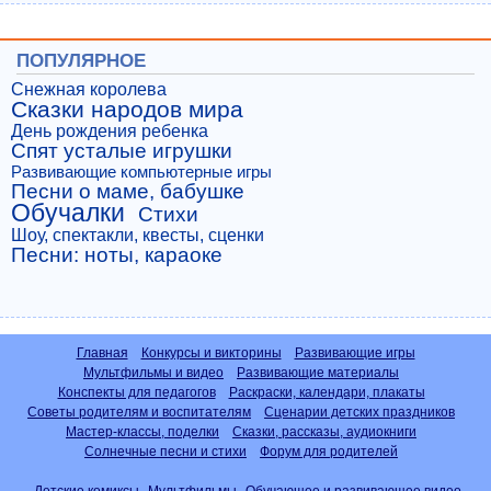
ПОПУЛЯРНОЕ
Снежная королева
Сказки народов мира
День рождения ребенка
Спят усталые игрушки
Развивающие компьютерные игры
Песни о маме, бабушке
Обучалки
Стихи
Шоу, спектакли, квесты, сценки
Песни: ноты, караоке
Главная
Конкурсы и викторины
Развивающие игры
Мультфильмы и видео
Развивающие материалы
Конспекты для педагогов
Раскраски, календари, плакаты
Советы родителям и воспитателям
Сценарии детских праздников
Мастер-классы, поделки
Сказки, рассказы, аудиокниги
Солнечные песни и стихи
Форум для родителей
Детские комиксы
Мультфильмы
Обучающее и развивающее видео