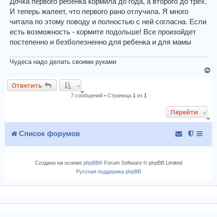
о
Дочка первого ребенка кормила до года, а второго до трех.
н
б
И теперь жалеет, что первого рано отлучила. Я много
а
щ
читала по этому поводу и полностью с ней согласна. Если
ч
е
есть возможность - кормите подольше! Все произойдет
н
а
и
л
постепенно и безболезненно для ребенка и для мамы
е
у
Чудеса надо делать своими руками
В
е
Ответить
р
7 сообщений • Страница
1
из
1
н
у
Перейти
т
ь
с
Список форумов
я
к
н
Создано на основе
phpBB
® Forum Software © phpBB Limited
а
Русская поддержка phpBB
ч
а
л
у