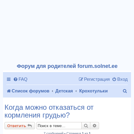
Форум для родителей forum.solnet.ee
FAQ
Регистрация
Вход
П
Список форумов
Детская
Крохотульки
о
Когда можно отказаться от
и
кормления грудью?
с
Поиск
Расширенный пои
Ответить
к
7 сообщений • Страница
1
из
1