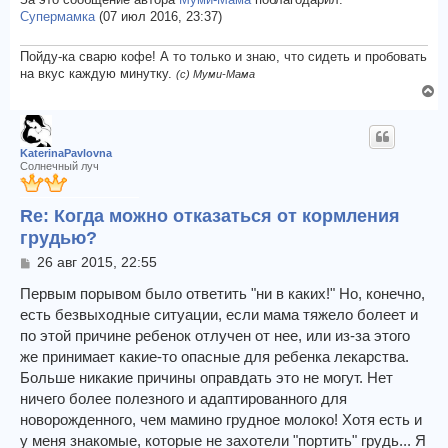
За это сообщение автора
Муми-Мама
поблагодарил:
л
и
Супермамка
(07 июл 2016, 23:37)
у
е
Пойду-ка сварю кофе! А то только и знаю, что сидеть и пробовать
на вкус каждую минутку.
(с) Муми-Мама
В
е
р
н
KaterinaPavlovna
у
Солнечный луч
т
ь
Re: Когда можно отказаться от кормления
с
грудью?
я
к
С
26 авг 2015, 22:55
н
о
а
о
Первым порывом было ответить "ни в каких!" Но, конечно,
ч
б
есть безвыходные ситуации, если мама тяжело болеет и
щ
а
по этой причине ребенок отлучен от нее, или из-за этого
е
л
же принимает какие-то опасные для ребенка лекарства.
н
у
и
Больше никакие причины оправдать это не могут. Нет
е
ничего более полезного и адаптированного для
новорожденного, чем мамино грудное молоко! Хотя есть и
у меня знакомые, которые не захотели "портить" грудь... Я