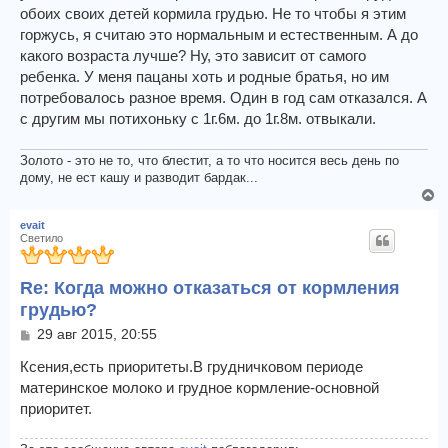
обоих своих детей кормила грудью. Не то чтобы я этим
горжусь, я считаю это нормальным и естественным. А до
какого возраста лучше? Ну, это зависит от самого
ребенка. У меня пацаны хоть и родные братья, но им
потребовалось разное время. Один в год сам отказался. А
с другим мы потихоньку с 1г.6м. до 1г.8м. отвыкали.
Золото - это не то, что блестит, а то что носится весь день по
дому, не ест кашу и разводит бардак...
В
е
evait
р
Светило
н
у
Re: Когда можно отказаться от кормления
т
ь
грудью?
с
С
29 авг 2015, 20:55
я
о
к
о
Ксения,есть приоритеты.В грудничковом периоде
н
б
материнское молоко и грудное кормление-основной
а
щ
приоритет.
ч
е
н
а
и
л