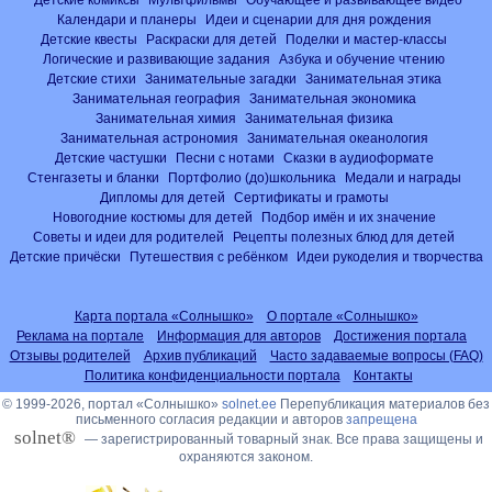
Календари и планеры
Идеи и сценарии для дня рождения
Детские квесты
Раскраски для детей
Поделки и мастер-классы
Логические и развивающие задания
Азбука и обучение чтению
Детские стихи
Занимательные загадки
Занимательная этика
Занимательная география
Занимательная экономика
Занимательная химия
Занимательная физика
Занимательная астрономия
Занимательная океанология
Детские частушки
Песни с нотами
Сказки в аудиоформате
Стенгазеты и бланки
Портфолио (до)школьника
Медали и награды
Дипломы для детей
Сертификаты и грамоты
Новогодние костюмы для детей
Подбор имён и их значение
Советы и идеи для родителей
Рецепты полезных блюд для детей
Детские причёски
Путешествия с ребёнком
Идеи рукоделия и творчества
Карта портала «Солнышко»
О портале «Солнышко»
Реклама на портале
Информация для авторов
Достижения портала
Отзывы родителей
Архив публикаций
Часто задаваемые вопросы (FAQ)
Политика конфиденциальности портала
Контакты
© 1999-2026, портал «Солнышко»
solnet.ee
Перепубликация материалов без
письменного согласия редакции и авторов
запрещена
solnet®
— зарегистрированный товарный знак. Все права защищены и
охраняются законом.