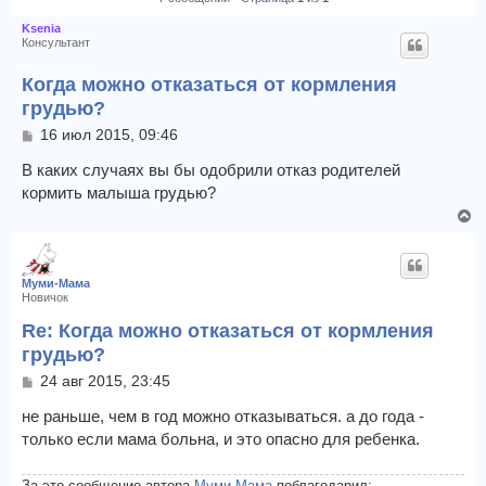
Ksenia
Консультант
Когда можно отказаться от кормления
грудью?
С
16 июл 2015, 09:46
о
о
В каких случаях вы бы одобрили отказ родителей
б
кормить малыша грудью?
щ
В
е
е
н
и
р
е
н
Муми-Мама
у
Новичок
т
Re: Когда можно отказаться от кормления
ь
грудью?
с
я
С
24 авг 2015, 23:45
к
о
н
о
не раньше, чем в год можно отказываться. а до года -
а
б
только если мама больна, и это опасно для ребенка.
щ
ч
е
а
н