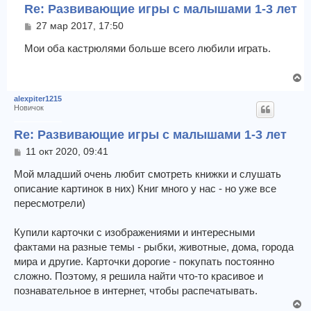
у
Re: Развивающие игры с малышами 1-3 лет
т
С
27 мар 2017, 17:50
ь
о
с
о
Мои оба кастрюлями больше всего любили играть.
я
б
к
щ
н
В
е
а
е
н
alexpiter1215
ч
и
р
Новичок
е
а
н
л
у
Re: Развивающие игры с малышами 1-3 лет
у
т
С
11 окт 2020, 09:41
ь
о
с
о
Мой младший очень любит смотреть книжки и слушать
я
б
описание картинок в них) Книг много у нас - но уже все
к
щ
пересмотрели)
н
е
а
н
ч
и
Купили карточки с изображениями и интересными
е
а
фактами на разные темы - рыбки, животные, дома, города
л
мира и другие. Карточки дорогие - покупать постоянно
у
сложно. Поэтому, я решила найти что-то красивое и
познавательное в интернет, чтобы распечатывать.
В