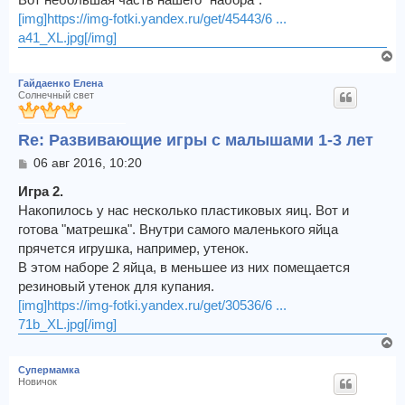
[img]https://img-fotki.yandex.ru/get/45443/6 ...
a41_XL.jpg[/img]
В
е
Гайдаенко Елена
р
Солнечный свет
н
у
Re: Развивающие игры с малышами 1-3 лет
т
ь
С
06 авг 2016, 10:20
с
о
я
о
Игра 2.
к
б
Накопилось у нас несколько пластиковых яиц. Вот и
щ
н
готова "матрешка". Внутри самого маленького яйца
е
а
прячется игрушка, например, утенок.
н
ч
и
В этом наборе 2 яйца, в меньшее из них помещается
а
е
л
резиновый утенок для купания.
у
[img]https://img-fotki.yandex.ru/get/30536/6 ...
71b_XL.jpg[/img]
В
е
Супермамка
р
Новичок
н