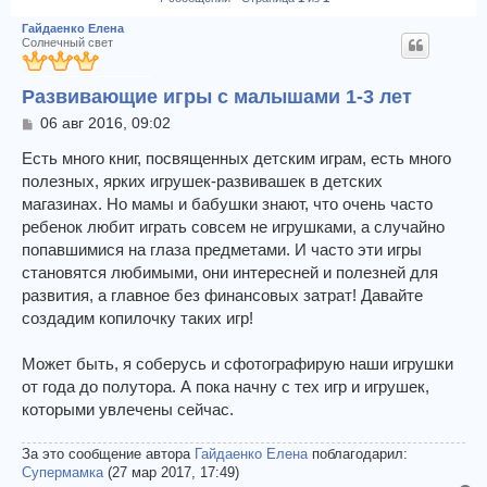
Гайдаенко Елена
Солнечный свет
Развивающие игры с малышами 1-3 лет
С
06 авг 2016, 09:02
о
о
Есть много книг, посвященных детским играм, есть много
б
полезных, ярких игрушек-развивашек в детских
щ
магазинах. Но мамы и бабушки знают, что очень часто
е
ребенок любит играть совсем не игрушками, а случайно
н
и
попавшимися на глаза предметами. И часто эти игры
е
становятся любимыми, они интересней и полезней для
развития, а главное без финансовых затрат! Давайте
создадим копилочку таких игр!
Может быть, я соберусь и сфотографирую наши игрушки
от года до полутора. А пока начну с тех игр и игрушек,
которыми увлечены сейчас.
За это сообщение автора
Гайдаенко Елена
поблагодарил:
Супермамка
(27 мар 2017, 17:49)