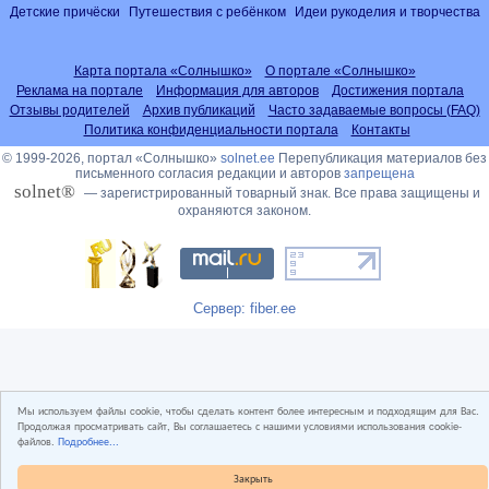
Детские причёски
Путешествия с ребёнком
Идеи рукоделия и творчества
Карта портала «Солнышко»
О портале «Солнышко»
Реклама на портале
Информация для авторов
Достижения портала
Отзывы родителей
Архив публикаций
Часто задаваемые вопросы (FAQ)
Политика конфиденциальности портала
Контакты
© 1999-2026, портал «Солнышко»
solnet.ee
Перепубликация материалов без
письменного согласия редакции и авторов
запрещена
solnet®
— зарегистрированный товарный знак. Все права защищены и
охраняются законом.
Сервер: fiber.ee
Мы используем файлы cookie, чтобы сделать контент более интересным и подходящим для Вас.
Продолжая просматривать сайт, Вы соглашаетесь с нашими условиями использования cookie-
файлов.
Подробнее...
Закрыть