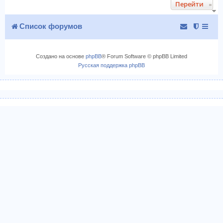
Перейти
у
т
ь
с
Список форумов
я
к
н
Создано на основе
phpBB
® Forum Software © phpBB Limited
а
Русская поддержка phpBB
ч
а
л
у