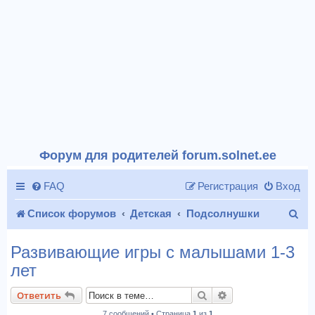
Форум для родителей forum.solnet.ee
FAQ
Регистрация
Вход
П
Список форумов
Детская
Подсолнушки
о
Развивающие игры с малышами 1-3
и
лет
с
Поиск
Расширенный пои
Ответить
к
7 сообщений • Страница
1
из
1