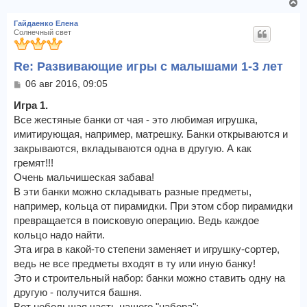
В
е
Гайдаенко Елена
р
Солнечный свет
н
у
Re: Развивающие игры с малышами 1-3 лет
т
ь
С
06 авг 2016, 09:05
с
о
я
о
Игра 1.
к
б
Все жестяные банки от чая - это любимая игрушка,
щ
н
имитирующая, например, матрешку. Банки открываются и
е
а
закрываются, вкладываются одна в другую. А как
н
ч
и
гремят!!!
а
е
л
Очень мальчишеская забава!
у
В эти банки можно складывать разные предметы,
например, кольца от пирамидки. При этом сбор пирамидки
превращается в поисковую операцию. Ведь каждое
кольцо надо найти.
Эта игра в какой-то степени заменяет и игрушку-сортер,
ведь не все предметы входят в ту или иную банку!
Это и строительный набор: банки можно ставить одну на
другую - получится башня.
Вот небольшая часть нашего "набора":