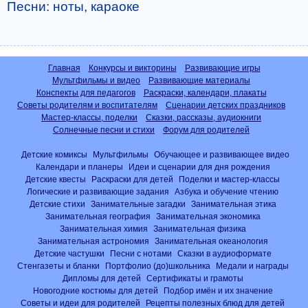
Песни: ноты, караоке
Главная
Конкурсы и викторины
Развивающие игры
Мультфильмы и видео
Развивающие материалы
Конспекты для педагогов
Раскраски, календари, плакаты
Советы родителям и воспитателям
Сценарии детских праздников
Мастер-классы, поделки
Сказки, рассказы, аудиокниги
Солнечные песни и стихи
Форум для родителей
Детские комиксы
Мультфильмы
Обучающее и развивающее видео
Календари и планеры
Идеи и сценарии для дня рождения
Детские квесты
Раскраски для детей
Поделки и мастер-классы
Логические и развивающие задания
Азбука и обучение чтению
Детские стихи
Занимательные загадки
Занимательная этика
Занимательная география
Занимательная экономика
Занимательная химия
Занимательная физика
Занимательная астрономия
Занимательная океанология
Детские частушки
Песни с нотами
Сказки в аудиоформате
Стенгазеты и бланки
Портфолио (до)школьника
Медали и награды
Дипломы для детей
Сертификаты и грамоты
Новогодние костюмы для детей
Подбор имён и их значение
Советы и идеи для родителей
Рецепты полезных блюд для детей