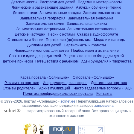
Детские квесты
Раскраски для детей
Поделки и мастер-классы
Логические и развивающие задания
Азбука и обучение чтению
Детские стихи
Занимательные загадки
Занимательная этика
Занимательная география
Занимательная экономика
Занимательная химия
Занимательная физика
Занимательная астрономия
Занимательная океанология
Детские частушки
Песни с нотами
Сказки в аудиоформате
Стенгазеты и бланки
Портфолио (до)школьника
Медали и награды
Дипломы для детей
Сертификаты и грамоты
Новогодние костюмы для детей
Подбор имён и их значение
Советы и идеи для родителей
Рецепты полезных блюд для детей
Детские причёски
Путешествия с ребёнком
Идеи рукоделия и творчества
Карта портала «Солнышко»
О портале «Солнышко»
Реклама на портале
Информация для авторов
Достижения портала
Отзывы родителей
Архив публикаций
Часто задаваемые вопросы (FAQ)
Политика конфиденциальности портала
Контакты
© 1999-2026, портал «Солнышко»
solnet.ee
Перепубликация материалов без
письменного согласия редакции и авторов
запрещена
solnet®
— зарегистрированный товарный знак. Все права защищены и
охраняются законом.