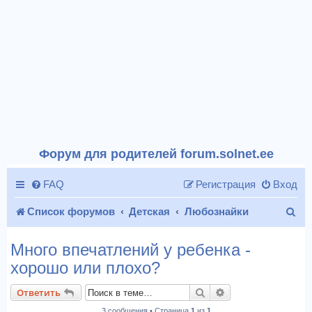
Форум для родителей forum.solnet.ee
FAQ
Регистрация
Вход
П
Список форумов
Детская
Любознайки
о
Много впечатлений у ребенка -
и
хорошо или плохо?
с
Поиск
Расширенный пои
Ответить
к
3 сообщения • Страница
1
из
1