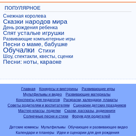
ПОПУЛЯРНОЕ
Снежная королева
Сказки народов мира
День рождения ребенка
Спят усталые игрушки
Развивающие компьютерные игры
Песни о маме, бабушке
Обучалки
Стихи
Шоу, спектакли, квесты, сценки
Песни: ноты, караоке
Главная
Конкурсы и викторины
Развивающие игры
Мультфильмы и видео
Развивающие материалы
Конспекты для педагогов
Раскраски, календари, плакаты
Советы родителям и воспитателям
Сценарии детских праздников
Мастер-классы, поделки
Сказки, рассказы, аудиокниги
Солнечные песни и стихи
Форум для родителей
Детские комиксы
Мультфильмы
Обучающее и развивающее видео
Календари и планеры
Идеи и сценарии для дня рождения