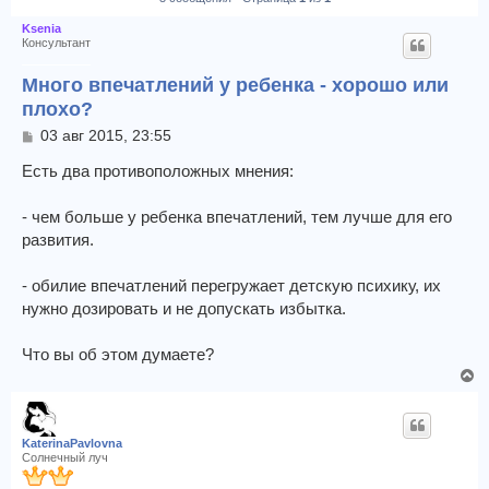
Ksenia
Консультант
Много впечатлений у ребенка - хорошо или
плохо?
С
03 авг 2015, 23:55
о
о
Есть два противоположных мнения:
б
щ
- чем больше у ребенка впечатлений, тем лучше для его
е
развития.
н
и
е
- обилие впечатлений перегружает детскую психику, их
нужно дозировать и не допускать избытка.
Что вы об этом думаете?
В
е
р
н
KaterinaPavlovna
у
Солнечный луч
т