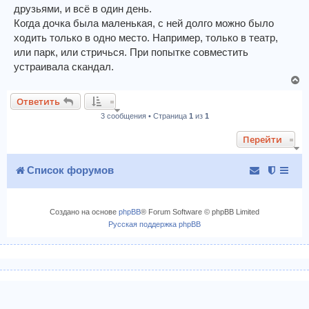
а
и
друзьями, и всё в один день.
л
е
Когда дочка была маленькая, с ней долго можно было
у
ходить только в одно место. Например, только в театр,
или парк, или стричься. При попытке совместить
устраивала скандал.
В
е
Ответить
р
3 сообщения • Страница
1
из
1
н
у
Перейти
т
ь
с
Список форумов
я
к
н
Создано на основе
phpBB
® Forum Software © phpBB Limited
а
Русская поддержка phpBB
ч
а
л
у