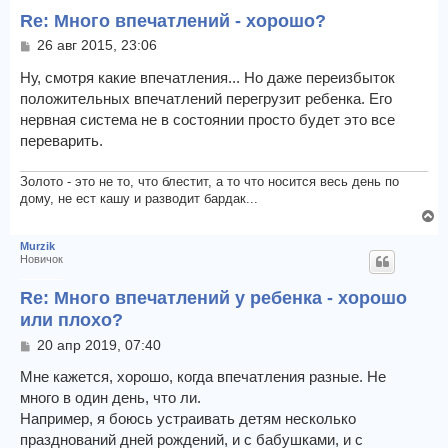
ь
Re: Много впечатлений - хорошо?
с
я
С
26 авг 2015, 23:06
к
о
о
Ну, смотря какие впечатления... Но даже переизбыток
н
б
а
положительных впечатлений перегрузит ребенка. Его
щ
ч
нервная система не в состоянии просто будет это все
е
а
переварить.
н
л
и
у
е
Золото - это не то, что блестит, а то что носится весь день по
дому, не ест кашу и разводит бардак...
В
е
Murzik
р
Новичок
н
у
Re: Много впечатлений у ребенка - хорошо
т
или плохо?
ь
с
С
20 апр 2019, 07:40
о
я
о
Мне кажется, хорошо, когда впечатления разные. Не
к
б
много в один день, что ли.
н
щ
а
Например, я боюсь устраивать детям несколько
е
ч
празднований дней рождений, и с бабушками, и с
н