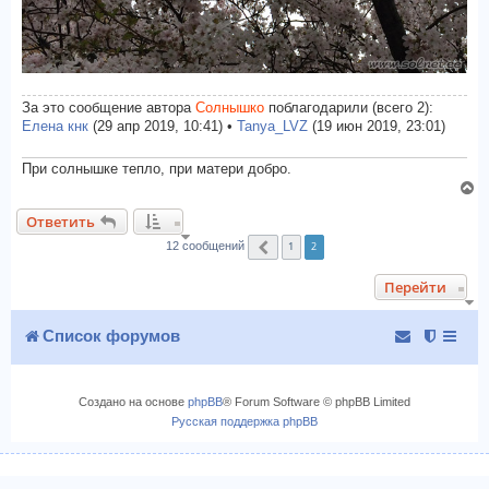
За это сообщение автора
Солнышко
поблагодарили (всего 2):
Елена кнк
(29 апр 2019, 10:41) •
Tanya_LVZ
(19 июн 2019, 23:01)
При солнышке тепло, при матери добро.
В
е
Ответить
р
1
2
н
12 сообщений
Пред.
у
Перейти
т
ь
с
Список форумов
я
к
н
Создано на основе
phpBB
® Forum Software © phpBB Limited
а
Русская поддержка phpBB
ч
а
л
у