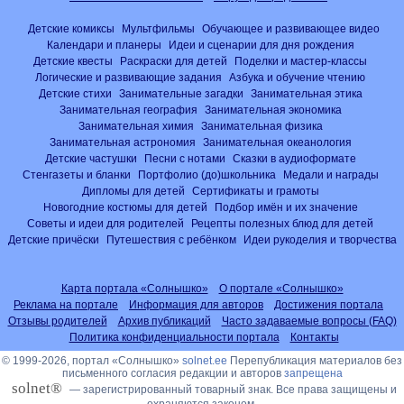
Детские комиксы
Мультфильмы
Обучающее и развивающее видео
Календари и планеры
Идеи и сценарии для дня рождения
Детские квесты
Раскраски для детей
Поделки и мастер-классы
Логические и развивающие задания
Азбука и обучение чтению
Детские стихи
Занимательные загадки
Занимательная этика
Занимательная география
Занимательная экономика
Занимательная химия
Занимательная физика
Занимательная астрономия
Занимательная океанология
Детские частушки
Песни с нотами
Сказки в аудиоформате
Стенгазеты и бланки
Портфолио (до)школьника
Медали и награды
Дипломы для детей
Сертификаты и грамоты
Новогодние костюмы для детей
Подбор имён и их значение
Советы и идеи для родителей
Рецепты полезных блюд для детей
Детские причёски
Путешествия с ребёнком
Идеи рукоделия и творчества
Карта портала «Солнышко»
О портале «Солнышко»
Реклама на портале
Информация для авторов
Достижения портала
Отзывы родителей
Архив публикаций
Часто задаваемые вопросы (FAQ)
Политика конфиденциальности портала
Контакты
© 1999-2026, портал «Солнышко»
solnet.ee
Перепубликация материалов без
письменного согласия редакции и авторов
запрещена
solnet®
— зарегистрированный товарный знак. Все права защищены и