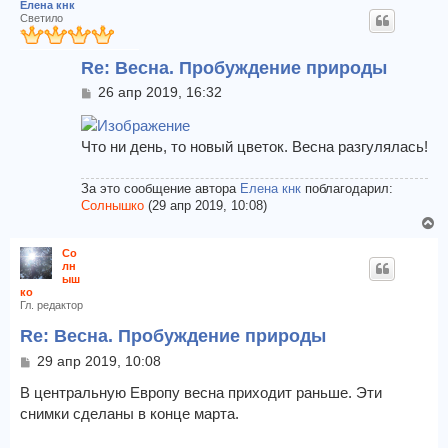
Елена кнк
Светило
Re: Весна. Пробуждение природы
С
26 апр 2019, 16:32
о
о
б
Что ни день, то новый цветок. Весна разгулялась!
щ
е
н
За это сообщение автора
Елена кнк
поблагодарил:
и
Солнышко
(29 апр 2019, 10:08)
е
В
е
Со
р
лн
н
ыш
ко
у
Гл. редактор
т
ь
Re: Весна. Пробуждение природы
с
С
29 апр 2019, 10:08
я
о
к
о
В центральную Европу весна приходит раньше. Эти
н
б
снимки сделаны в конце марта.
а
щ
е
ч