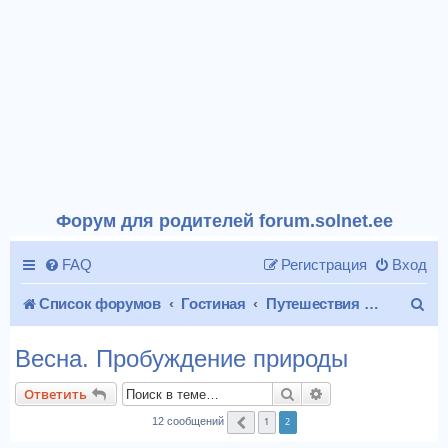
Форум для родителей forum.solnet.ee
FAQ
Регистрация
Вход
П
Список форумов
Гостиная
Путешествия и отдых
о
Весна. Пробуждение природы
и
Поиск
Расширенный пои
Ответить
с
1
2
12 сообщений
Пред.
к