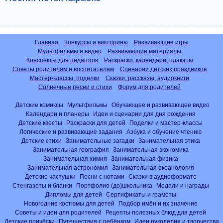
Главная
Конкурсы и викторины
Развивающие игры
Мультфильмы и видео
Развивающие материалы
Конспекты для педагогов
Раскраски, календари, плакаты
Советы родителям и воспитателям
Сценарии детских праздников
Мастер-классы, поделки
Сказки, рассказы, аудиокниги
Солнечные песни и стихи
Форум для родителей
Детские комиксы
Мультфильмы
Обучающее и развивающее видео
Календари и планеры
Идеи и сценарии для дня рождения
Детские квесты
Раскраски для детей
Поделки и мастер-классы
Логические и развивающие задания
Азбука и обучение чтению
Детские стихи
Занимательные загадки
Занимательная этика
Занимательная география
Занимательная экономика
Занимательная химия
Занимательная физика
Занимательная астрономия
Занимательная океанология
Детские частушки
Песни с нотами
Сказки в аудиоформате
Стенгазеты и бланки
Портфолио (до)школьника
Медали и награды
Дипломы для детей
Сертификаты и грамоты
Новогодние костюмы для детей
Подбор имён и их значение
Советы и идеи для родителей
Рецепты полезных блюд для детей
Детские причёски
Путешествия с ребёнком
Идеи рукоделия и творчества