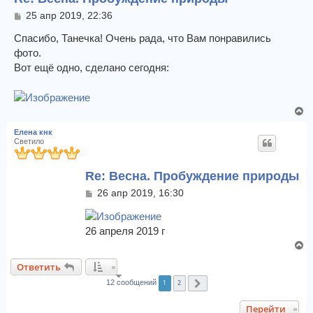
ь
С
25 апр 2019, 22:36
с
о
я
о
Спасибо, Танечка! Очень рада, что Вам понравились
к
б
фото.
щ
н
Вот ещё одно, сделано сегодня:
е
а
н
ч
и
а
е
л
В
у
е
Елена кнк
р
Светило
н
у
Re: Весна. Пробуждение природы
т
ь
С
26 апр 2019, 16:30
с
о
я
о
к
б
26 апреля 2019 г
щ
н
В
е
а
е
н
ч
Ответить
и
р
а
е
1
2
н
12 сообщений
След.
л
у
у
Перейти
т