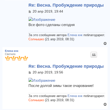
у
Re: Весна. Пробуждение природы
т
ь
С
20 апр 2019, 19:44
с
о
я
о
к
б
Все фото сделаны сегодня
щ
н
е
а
н
За это сообщение автора
Елена кнк
поблагодарил:
ч
и
Солнышко
(21 апр 2019, 08:31)
а
е
В
л
е
у
Елена кнк
р
Светило
н
у
Re: Весна. Пробуждение природы
т
ь
С
20 апр 2019, 19:56
с
о
я
о
к
б
После долгой зимы такое очарование!
щ
н
е
а
н
За это сообщение автора
Елена кнк
поблагодарил:
ч
и
Солнышко
(21 апр 2019, 08:31)
а
е
В
л
е
у