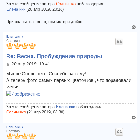
За это сообщение автора
Солнышко
поблагодарил:
Елена кнк
(20 апр 2019, 20:18)
При солнышке тепло, при матери добро.
В
е
Елена кнк
р
Светило
н
у
Re: Весна. Пробуждение природы
т
ь
С
20 апр 2019, 19:41
с
о
я
о
Милое Солнышко ! Спасибо за тему!
к
б
А теперь фото самых первых цветочков , что порадовали
щ
н
меня:
е
а
н
ч
и
а
е
л
За это сообщение автора
Елена кнк
поблагодарил:
у
Солнышко
(21 апр 2019, 08:30)
В
е
Елена кнк
р
Светило
н