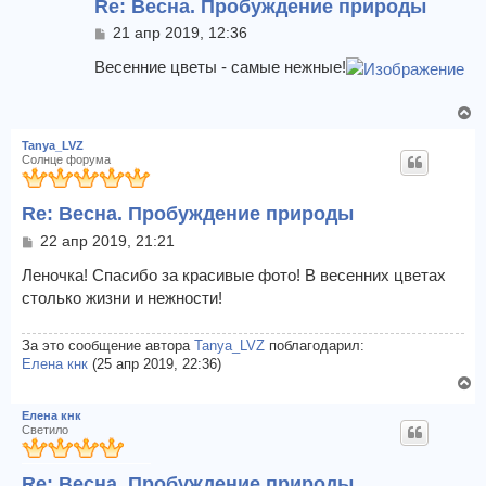
Re: Весна. Пробуждение природы
т
ь
С
21 апр 2019, 12:36
с
о
я
о
Весенние цветы - самые нежные!
к
б
щ
н
В
е
а
е
н
ч
Tanya_LVZ
и
р
а
Солнце форума
е
н
л
у
у
Re: Весна. Пробуждение природы
т
ь
С
22 апр 2019, 21:21
с
о
я
о
Леночка! Спасибо за красивые фото! В весенних цветах
к
б
столько жизни и нежности!
щ
н
е
а
н
За это сообщение автора
Tanya_LVZ
поблагодарил:
ч
и
Елена кнк
(25 апр 2019, 22:36)
а
е
В
л
е
у
Елена кнк
р
Светило
н
у
Re: Весна. Пробуждение природы
т