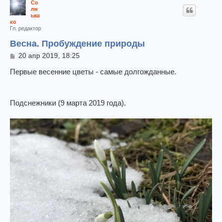
Со
лн
ыш
ко
Гл. редактор
Весна. Пробуждение природы
С
20 апр 2019, 18:25
о
о
Первые весенние цветы - самые долгожданные.
б
щ
е
Подснежники (9 марта 2019 года).
н
и
е