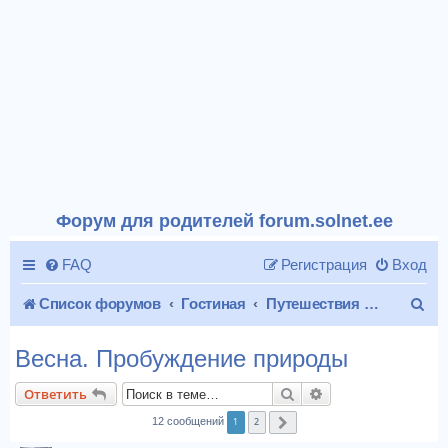
Форум для родителей forum.solnet.ee
FAQ
Регистрация
Вход
П
Список форумов
Гостиная
Путешествия и отдых
о
Весна. Пробуждение природы
и
Поиск
Расширенный пои
Ответить
с
1
2
12 сообщений
След.
к