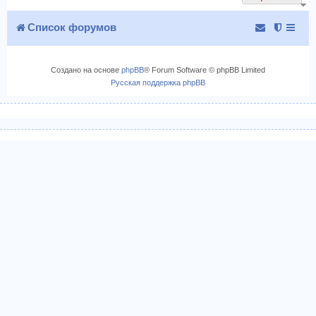
ь
с
Список форумов
я
к
н
Создано на основе
phpBB
® Forum Software © phpBB Limited
а
Русская поддержка phpBB
ч
а
л
у