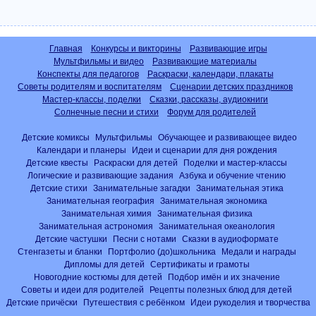
Главная
Конкурсы и викторины
Развивающие игры
Мультфильмы и видео
Развивающие материалы
Конспекты для педагогов
Раскраски, календари, плакаты
Советы родителям и воспитателям
Сценарии детских праздников
Мастер-классы, поделки
Сказки, рассказы, аудиокниги
Солнечные песни и стихи
Форум для родителей
Детские комиксы
Мультфильмы
Обучающее и развивающее видео
Календари и планеры
Идеи и сценарии для дня рождения
Детские квесты
Раскраски для детей
Поделки и мастер-классы
Логические и развивающие задания
Азбука и обучение чтению
Детские стихи
Занимательные загадки
Занимательная этика
Занимательная география
Занимательная экономика
Занимательная химия
Занимательная физика
Занимательная астрономия
Занимательная океанология
Детские частушки
Песни с нотами
Сказки в аудиоформате
Стенгазеты и бланки
Портфолио (до)школьника
Медали и награды
Дипломы для детей
Сертификаты и грамоты
Новогодние костюмы для детей
Подбор имён и их значение
Советы и идеи для родителей
Рецепты полезных блюд для детей
Детские причёски
Путешествия с ребёнком
Идеи рукоделия и творчества