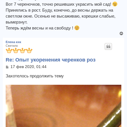
Вот 7 череночков, точно решивших украсить мой сад!
Принялись в рост. Буду, конечно, до весны держать на
светлом окне. Осенью не высаживаю, корешки слабые,
вымерзнут.
Теперь ждём весны и на свободу !
В
е
Елена кнк
р
Светило
н
у
Re: Опыт укоренения черенков роз
т
ь
С
17 фев 2020, 01:44
с
о
я
о
Захотелось продолжить тему
к
б
щ
н
е
а
н
ч
и
а
е
л
у