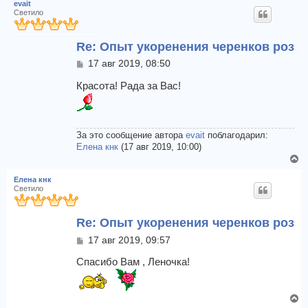
evait
Светило
Re: Опыт укоренения черенков роз
С
17 авг 2019, 08:50
о
о
Красота! Рада за Вас!
б
щ
е
н
За это сообщение автора
evait
поблагодарил:
и
Елена кнк
(17 авг 2019, 10:00)
е
В
е
Елена кнк
р
Светило
н
у
Re: Опыт укоренения черенков роз
т
ь
С
17 авг 2019, 09:57
с
о
я
о
Спасибо Вам , Леночка!
к
б
щ
н
е
а
В
н
ч