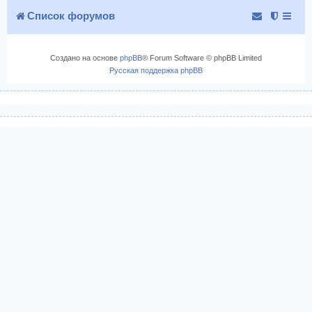
с
Список форумов
я
к
н
Создано на основе
phpBB
® Forum Software © phpBB Limited
а
Русская поддержка phpBB
ч
а
л
у