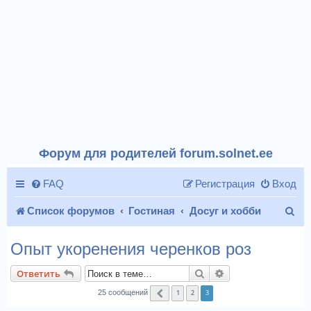
Форум для родителей forum.solnet.ee
FAQ
Регистрация
Вход
П
Список форумов
Гостиная
Досуг и хобби
о
Опыт укоренения черенков роз
и
Поиск
Расширенный пои
Ответить
с
1
2
3
25 сообщений
Пред.
к