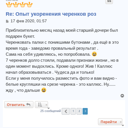
н
у
Re: Опыт укоренения черенков роз
т
ь
С
17 фев 2020, 01:57
с
о
я
о
Приблизительно месяц назад моей старшей дочери был
к
б
подарен букет.
щ
н
Черенковать палки с поникшими бутонами , да ещё в это
е
а
время года - заведомо провальный результат .
н
ч
и
Сама на себя удивляюсь, но попробовала.
а
е
л
7 черенков долго стояли, подавали признаки жизни , но в
у
один момент выдохлись. Кроме одного! Жив ! Каллюс
начал образовываться . Чудеса да и только!
Если у меня получилось разместить фото и вам видно -
белые кругляшки на срезе черенка - это каллюс. Ну......
жду , что дальше
В
е
Ответить
р
1
2
3
н
25 сообщений
Пред.
у
Перейти
т
ь