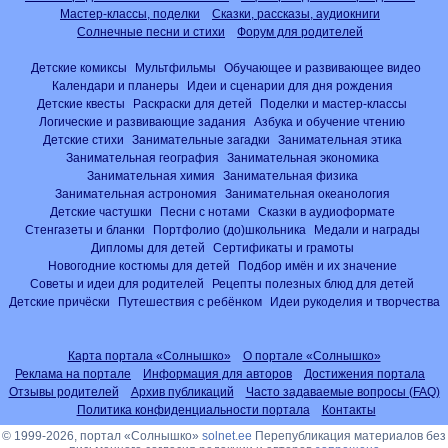
Мастер-классы, поделки
Сказки, рассказы, аудиокниги
Солнечные песни и стихи
Форум для родителей
Детские комиксы
Мультфильмы
Обучающее и развивающее видео
Календари и планеры
Идеи и сценарии для дня рождения
Детские квесты
Раскраски для детей
Поделки и мастер-классы
Логические и развивающие задания
Азбука и обучение чтению
Детские стихи
Занимательные загадки
Занимательная этика
Занимательная география
Занимательная экономика
Занимательная химия
Занимательная физика
Занимательная астрономия
Занимательная океанология
Детские частушки
Песни с нотами
Сказки в аудиоформате
Стенгазеты и бланки
Портфолио (до)школьника
Медали и награды
Дипломы для детей
Сертификаты и грамоты
Новогодние костюмы для детей
Подбор имён и их значение
Советы и идеи для родителей
Рецепты полезных блюд для детей
Детские причёски
Путешествия с ребёнком
Идеи рукоделия и творчества
Карта портала «Солнышко»
О портале «Солнышко»
Реклама на портале
Информация для авторов
Достижения портала
Отзывы родителей
Архив публикаций
Часто задаваемые вопросы (FAQ)
Политика конфиденциальности портала
Контакты
© 1999-2026, портал «Солнышко»
solnet.ee
Перепубликация материалов без