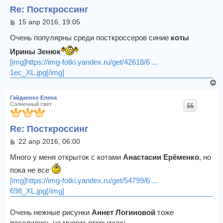
Re: Посткроссинг
т
ь
С
15 апр 2016, 19:05
с
о
я
о
Очень популярны среди посткроссеров синие
коты
к
б
Ирины Зенюк
щ
н
е
[img]https://img-fotki.yandex.ru/get/42618/6 ...
а
н
ч
1ec_XL.jpg[/img]
и
а
В
е
л
е
у
Гайдаенко Елена
р
Солнечный свет
н
у
Re: Посткроссинг
т
ь
С
22 апр 2016, 06:00
с
о
я
о
Много у меня открыток с котами
Анастасии Ерёменко
, но
к
б
пока не все
щ
н
[img]https://img-fotki.yandex.ru/get/54799/6 ...
е
а
н
698_XL.jpg[/img]
ч
и
а
е
л
Очень нежные рисунки
Аннет Логиновой
тоже
у
поселились на многих открытках: