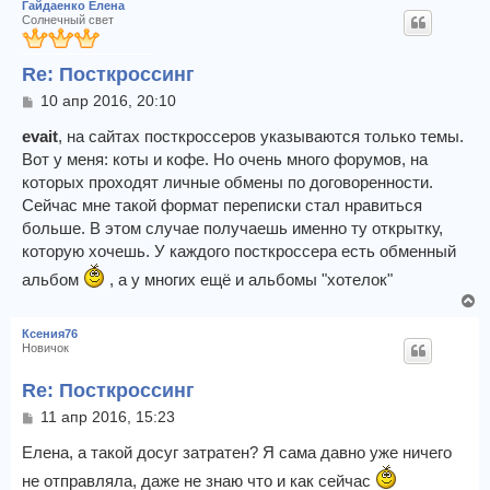
Гайдаенко Елена
Солнечный свет
Re: Посткроссинг
С
10 апр 2016, 20:10
о
о
evait
, на сайтах посткроссеров указываются только темы.
б
Вот у меня: коты и кофе. Но очень много форумов, на
щ
которых проходят личные обмены по договоренности.
е
Сейчас мне такой формат переписки стал нравиться
н
и
больше. В этом случае получаешь именно ту открытку,
е
которую хочешь. У каждого посткроссера есть обменный
альбом
, а у многих ещё и альбомы "хотелок"
В
е
Ксения76
р
Новичок
н
у
Re: Посткроссинг
т
С
11 апр 2016, 15:23
ь
о
с
о
Елена, а такой досуг затратен? Я сама давно уже ничего
я
б
к
не отправляла, даже не знаю что и как сейчас
щ