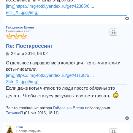
[img]https://img-fotki.yandex.ru/get/42385/6 ...
ec1_XL.jpg[/img]
В
е
Гайдаенко Елена
р
Солнечный свет
н
у
Re: Посткроссинг
т
ь
С
22 апр 2016, 06:02
с
о
я
о
Отдельное направление в коллекции - коты-читатели и
к
б
коты-писатели.
щ
н
[img]https://img-fotki.yandex.ru/get/41138/6 ...
е
а
255_XL.jpg[/img]
н
ч
и
Если даже коты читают, то люди просто обязаны это
а
е
л
делать. Чтобы статусу разумных соответствовать!
у
За это сообщение автора
Гайдаенко Елена
поблагодарил:
ТатьянаП
(01 окт 2016, 18:11)
В
е
Elka
р
Солнце форума