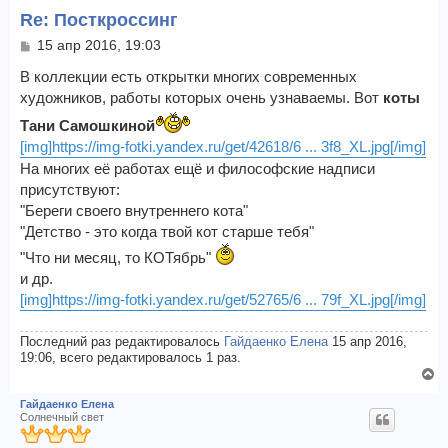
Re: Посткроссинг
т
ь
С
15 апр 2016, 19:03
с
о
я
о
В коллекции есть открытки многих современных
к
б
художников, работы которых очень узнаваемы. Вот
коты
щ
н
е
Тани Самошкиной
а
н
ч
[img]https://img-fotki.yandex.ru/get/42618/6 ... 3f8_XL.jpg[/img]
и
а
На многих её работах ещё и философские надписи
е
л
присутствуют:
у
"Береги своего внутреннего кота"
"Детство - это когда твой кот старше тебя"
"Что ни месяц, то КОТябрь"
и др.
[img]https://img-fotki.yandex.ru/get/52765/6 ... 79f_XL.jpg[/img]
Последний раз редактировалось
Гайдаенко Елена
15 апр 2016,
19:06, всего редактировалось 1 раз.
В
е
Гайдаенко Елена
р
Солнечный свет
н
у