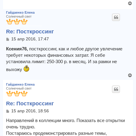
н
В
е
а
н
е
Гайдаенко Елена
ч
и
р
Солнечный свет
е
а
н
л
у
у
Re: Посткроссинг
т
ь
С
15 апр 2016, 17:47
с
о
я
о
Ксения76,
посткроссинг, как и любое другое увлечение
к
б
требует некоторых финансовых затрат. Я себе
щ
н
установила лимит: 250-300 р. в месяц. И за рамки не
е
а
н
выхожу
ч
и
а
В
е
л
е
Гайдаенко Елена
у
р
Солнечный свет
н
у
Re: Посткроссинг
т
ь
С
15 апр 2016, 18:56
с
о
я
о
Направлений в коллекции много. Показать все открытки
к
б
очень трудно.
щ
н
Постараюсь продемонстрировать разные темы,
е
а