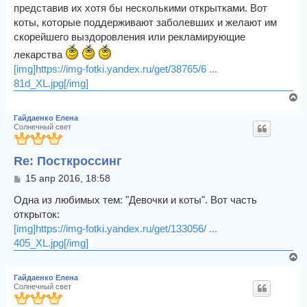
представив их хотя бы несколькими открытками. Вот
н
ч
и
коты, которые поддерживают заболевших и желают им
а
е
л
скорейшего выздоровления или рекламирующие
у
лекарства
[img]https://img-fotki.yandex.ru/get/38765/6 ...
81d_XL.jpg[/img]
В
е
Гайдаенко Елена
р
Солнечный свет
н
у
Re: Посткроссинг
т
ь
С
15 апр 2016, 18:58
с
о
я
о
Одна из любимых тем: "Девочки и коты". Вот часть
к
б
открыток:
щ
н
[img]https://img-fotki.yandex.ru/get/133056/ ...
е
а
405_XL.jpg[/img]
н
ч
и
В
а
е
е
л
Гайдаенко Елена
р
у
Солнечный свет
н
у