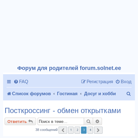
Форум для родителей forum.solnet.ee
FAQ
Регистрация
Вход
П
Список форумов
Гостиная
Досуг и хобби
о
Посткроссинг - обмен открытками
и
Поиск
Расширенный пои
Ответить
с
1
2
3
4
38 сообщений
Пред.
След.
к