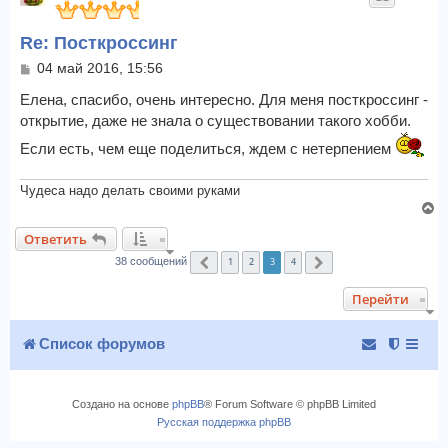
н
у
Re: Посткроссинг
т
ь
С
04 май 2016, 15:56
с
о
я
о
Елена, спасибо, очень интересно. Для меня посткроссинг -
к
б
открытие, даже не знала о существовании такого хобби.
щ
н
е
Если есть, чем еще поделиться, ждем с нетерпением
а
н
ч
и
а
Чудеса надо делать своими руками
е
л
В
у
е
Ответить
р
1
2
3
4
н
38 сообщений
Пред.
След.
у
Перейти
т
ь
с
Список форумов
я
к
н
Создано на основе
phpBB
® Forum Software © phpBB Limited
а
Русская поддержка phpBB
ч
а