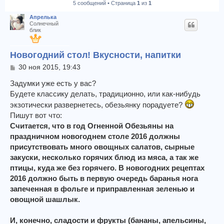
5 сообщений • Страница
1
из
1
к
Апрелька
Солнечный
блик
Новогодний стол! Вкусности, напитки
С
30 ноя 2015, 19:43
о
о
Задумки уже есть у вас?
б
Будете классику делать, традиционно, или как-нибудь
щ
экзотически развернетесь, обезьянку порадуете?
е
н
Пишут вот что:
и
Считается, что в год Огненной Обезьяны на
е
праздничном новогоднем столе 2016 должны
присутствовать много овощных салатов, сырные
закуски, несколько горячих блюд из мяса, а так же
птицы, куда же без горячего. В новогодних рецептах
2016 должно быть в первую очередь баранья нога
запеченная в фольге и приправленная зеленью и
овощной шашлык.
И, конечно, сладости и фрукты (бананы, апельсины,