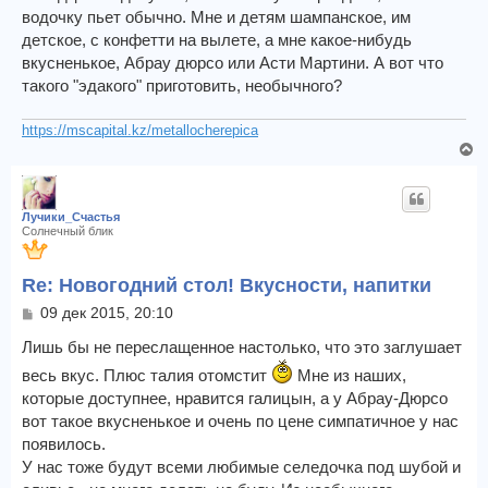
водочку пьет обычно. Мне и детям шампанское, им
детское, с конфетти на вылете, а мне какое-нибудь
вкусненькое, Абрау дюрсо или Асти Мартини. А вот что
такого "эдакого" приготовить, необычного?
https://mscapital.kz/metallocherepica
В
е
р
н
Лучики_Счастья
у
Солнечный блик
т
ь
Re: Новогодний стол! Вкусности, напитки
с
я
С
09 дек 2015, 20:10
к
о
о
Лишь бы не переслащенное настолько, что это заглушает
н
б
а
весь вкус. Плюс талия отомстит
Мне из наших,
щ
ч
которые доступнее, нравится галицын, а у Абрау-Дюрсо
е
а
н
вот такое вкусненькое и очень по цене симпатичное у нас
л
и
появилось.
у
е
У нас тоже будут всеми любимые селедочка под шубой и