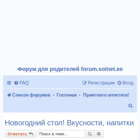
Форум для родителей forum.solnet.ee
FAQ
Регистрация
Вход
Список форумов
Гостиная
Приятного аппетита!
П
о
Новогодний стол! Вкусности, напитки
и
Поиск
Расширенный пои
Ответить
с