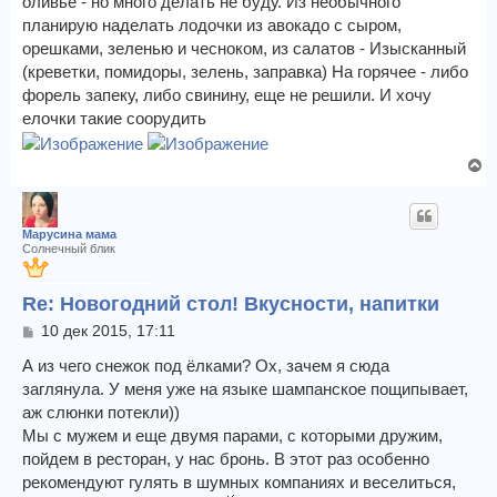
оливье - но много делать не буду. Из необычного
планирую наделать лодочки из авокадо с сыром,
орешками, зеленью и чесноком, из салатов - Изысканный
(креветки, помидоры, зелень, заправка) На горячее - либо
форель запеку, либо свинину, еще не решили. И хочу
елочки такие соорудить
В
е
р
н
Марусина мама
у
Солнечный блик
т
ь
Re: Новогодний стол! Вкусности, напитки
с
я
С
10 дек 2015, 17:11
к
о
о
А из чего снежок под ёлками? Ох, зачем я сюда
н
б
а
заглянула. У меня уже на языке шампанское пощипывает,
щ
ч
аж слюнки потекли))
е
а
Мы с мужем и еще двумя парами, с которыми дружим,
н
л
и
пойдем в ресторан, у нас бронь. В этот раз особенно
у
е
рекомендуют гулять в шумных компаниях и веселиться,