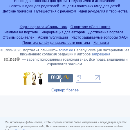
Новогодние костюмы для детей
Подбор имён и их значение
Советы и идеи для родителей
Рецепты полезных блюд для детей
Детские причёски
Путешествия с ребёнком
Идеи рукоделия и творчества
Карта портала «Солнышко»
О портале «Солнышко»
Реклама на портале
Информация для авторов
Достижения портала
Отзывы родителей
Архив публикаций
Часто задаваемые вопросы (FAQ)
Политика конфиденциальности портала
Контакты
© 1999-2026, портал «Солнышко»
solnet.ee
Перепубликация материалов без
письменного согласия редакции и авторов
запрещена
solnet®
— зарегистрированный товарный знак. Все права защищены и
охраняются законом.
Сервер: fiber.ee
Мы используем файлы cookie, чтобы сделать контент более интересным и подходящим для Вас.
Продолжая просматривать сайт, Вы соглашаетесь с нашими условиями использования cookie-