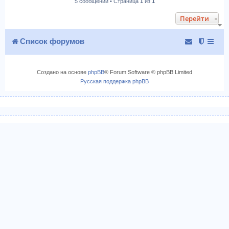
5 сообщений • Страница
1
из
1
н
у
Перейти
т
ь
с
Список форумов
я
к
н
Создано на основе
phpBB
® Forum Software © phpBB Limited
а
Русская поддержка phpBB
ч
а
л
у