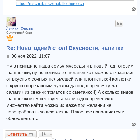
ч
н
https://mscapital.kz/metallocherepica
а
и
В
л
е
е
у
р
н
Лучики_Счастья
у
Солнечный блик
т
ь
Re: Новогодний стол! Вкусности, напитки
с
я
С
06 ноя 2022, 11:07
к
о
о
Ну в принципе наша семья мясоеды и в новый год готовим
н
б
а
шашлычки, ну не понимаю я веганов как можно отказаться
щ
ч
от вкусных сочных пельмешей или плотненькой котлетки
е
а
с крупно порезанным лучком да под пюрешечку да
н
л
и
салатик из свежих томатов со сметанкой) А сколько видов
у
е
шашлычков существует, а маринадов превеликое
множество найти можно их даже при желании не
перепробовать за всю жизнь. Плюс все пополняется и
обновляется…
В
е
Ответить
р