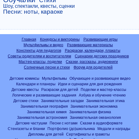
Стихи
Шоу, спектакли, квесты, сценки
Песни: ноты, караоке
Главная
Конкурсы и викторины
Развивающие игры
Мультфильмы и видео
Развивающие материалы
Конспекты для педагогов
Раскраски, календари, плакаты
Советы родителям и воспитателям
Сценарии детских праздников
Мастер-классы, поделки
Сказки, рассказы, аудиокниги
Солнечные песни и стихи
Форум для родителей
Детские комиксы
Мультфильмы
Обучающее и развивающее видео
Календари и планеры
Идеи и сценарии для дня рождения
Детские квесты
Раскраски для детей
Поделки и мастер-классы
Логические и развивающие задания
Азбука и обучение чтению
Детские стихи
Занимательные загадки
Занимательная этика
Занимательная география
Занимательная экономика
Занимательная химия
Занимательная физика
Занимательная астрономия
Занимательная океанология
Детские частушки
Песни с нотами
Сказки в аудиоформате
Стенгазеты и бланки
Портфолио (до)школьника
Медали и награды
Дипломы для детей
Сертификаты и грамоты