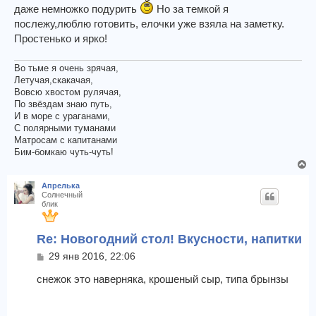
даже немножко подурить
Но за темкой я
послежу,люблю готовить, елочки уже взяла на заметку.
Простенько и ярко!
Во тьме я очень зрячая,
Летучая,скакачая,
Вовсю хвостом рулячая,
По звёздам знаю путь,
И в море с ураганами,
С полярными туманами
Матросам с капитанами
Бим-бомкаю чуть-чуть!
В
е
Апрелька
р
Солнечный
н
блик
у
т
Re: Новогодний стол! Вкусности, напитки
ь
с
С
29 янв 2016, 22:06
я
о
о
снежок это наверняка, крошеный сыр, типа брынзы
к
б
н
щ
а
е