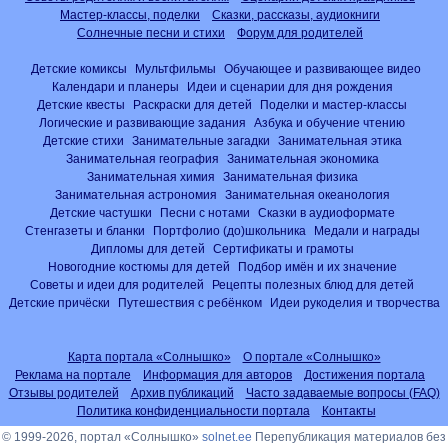
Мастер-классы, поделки
Сказки, рассказы, аудиокниги
Солнечные песни и стихи
Форум для родителей
Детские комиксы
Мультфильмы
Обучающее и развивающее видео
Календари и планеры
Идеи и сценарии для дня рождения
Детские квесты
Раскраски для детей
Поделки и мастер-классы
Логические и развивающие задания
Азбука и обучение чтению
Детские стихи
Занимательные загадки
Занимательная этика
Занимательная география
Занимательная экономика
Занимательная химия
Занимательная физика
Занимательная астрономия
Занимательная океанология
Детские частушки
Песни с нотами
Сказки в аудиоформате
Стенгазеты и бланки
Портфолио (до)школьника
Медали и награды
Дипломы для детей
Сертификаты и грамоты
Новогодние костюмы для детей
Подбор имён и их значение
Советы и идеи для родителей
Рецепты полезных блюд для детей
Детские причёски
Путешествия с ребёнком
Идеи рукоделия и творчества
Карта портала «Солнышко»
О портале «Солнышко»
Реклама на портале
Информация для авторов
Достижения портала
Отзывы родителей
Архив публикаций
Часто задаваемые вопросы (FAQ)
Политика конфиденциальности портала
Контакты
© 1999-2026, портал «Солнышко»
solnet.ee
Перепубликация материалов без