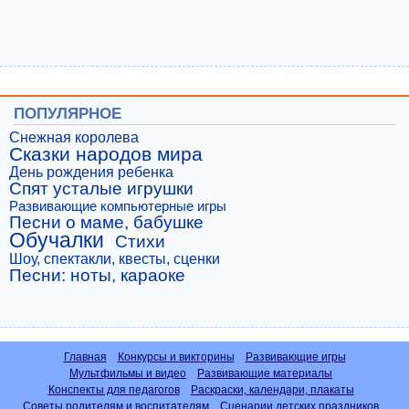
ПОПУЛЯРНОЕ
Снежная королева
Сказки народов мира
День рождения ребенка
Спят усталые игрушки
Развивающие компьютерные игры
Песни о маме, бабушке
Обучалки
Стихи
Шоу, спектакли, квесты, сценки
Песни: ноты, караоке
Главная
Конкурсы и викторины
Развивающие игры
Мультфильмы и видео
Развивающие материалы
Конспекты для педагогов
Раскраски, календари, плакаты
Советы родителям и воспитателям
Сценарии детских праздников