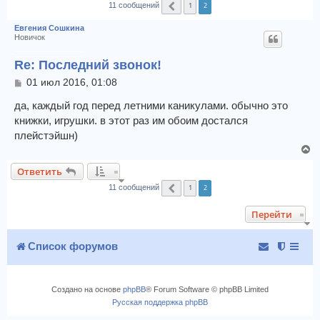
1
2
11 сообщений
Пред.
к
Евгения Сошкина
Новичок
Re: Последний звонок!
С
01 июл 2016, 01:08
о
о
да, каждый год перед летними каникулами. обычно это
б
книжки, игрушки. в этот раз им обоим достался
щ
плейстэйшн)
е
В
н
и
е
Ответить
е
р
1
2
н
11 сообщений
Пред.
у
Перейти
т
ь
с
Список форумов
я
к
н
Создано на основе
phpBB
® Forum Software © phpBB Limited
а
Русская поддержка phpBB
ч
а