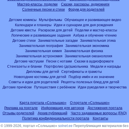
Мастер-классы, поделки
Сказки, рассказы, аудиокниги
Солнечные песни и стихи
Форум для родителей
Детские комиксы
Мультфильмы
Обучающее и развивающее видео
Календари и планеры
Идеи и сценарии для дня рождения
Детские квесты
Раскраски для детей
Поделки и мастер-классы
Логические и развивающие задания
Азбука и обучение чтению
Детские стихи
Занимательные загадки
Занимательная этика
Занимательная география
Занимательная экономика
Занимательная химия
Занимательная физика
Занимательная астрономия
Занимательная океанология
Детские частушки
Песни с нотами
Сказки в аудиоформате
Стенгазеты и бланки
Портфолио (до)школьника
Медали и награды
Дипломы для детей
Сертификаты и грамоты
Новогодние костюмы для детей
Подбор имён и их значение
Советы и идеи для родителей
Рецепты полезных блюд для детей
Детские причёски
Путешествия с ребёнком
Идеи рукоделия и творчества
Карта портала «Солнышко»
О портале «Солнышко»
Реклама на портале
Информация для авторов
Достижения портала
Отзывы родителей
Архив публикаций
Часто задаваемые вопросы (FAQ)
Политика конфиденциальности портала
Контакты
© 1999-2026, портал «Солнышко»
solnet.ee
Перепубликация материалов без