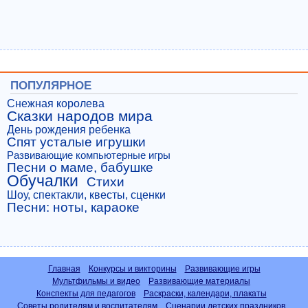
ПОПУЛЯРНОЕ
Снежная королева
Сказки народов мира
День рождения ребенка
Спят усталые игрушки
Развивающие компьютерные игры
Песни о маме, бабушке
Обучалки
Стихи
Шоу, спектакли, квесты, сценки
Песни: ноты, караоке
Главная
Конкурсы и викторины
Развивающие игры
Мультфильмы и видео
Развивающие материалы
Конспекты для педагогов
Раскраски, календари, плакаты
Советы родителям и воспитателям
Сценарии детских праздников