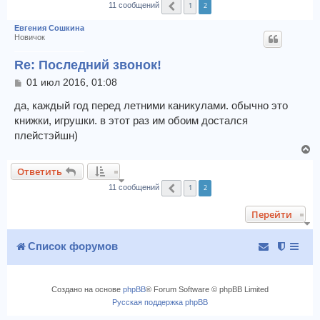
1
2
11 сообщений
Пред.
к
Евгения Сошкина
Новичок
Re: Последний звонок!
С
01 июл 2016, 01:08
о
о
да, каждый год перед летними каникулами. обычно это
б
книжки, игрушки. в этот раз им обоим достался
щ
плейстэйшн)
е
В
н
и
е
Ответить
е
р
1
2
н
11 сообщений
Пред.
у
Перейти
т
ь
с
Список форумов
я
к
н
Создано на основе
phpBB
® Forum Software © phpBB Limited
а
Русская поддержка phpBB
ч
а