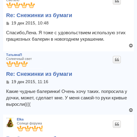
Светило
н
у
Re: Снежинки из бумаги
т
ь
С
19 дек 2015, 10:48
с
о
я
о
Спасибо,Лена. Я тоже с удовольствием использую этих
к
б
грациозных балерин в новогоднем украшении.
щ
н
В
е
а
е
н
ч
ТатьянаП
и
р
а
Солнечный свет
е
н
л
у
у
Re: Снежинки из бумаги
т
ь
С
19 дек 2015, 11:16
с
о
я
о
Какие чудные балеринки! Очень хочу таких. попросила у
к
б
дочки, может, сделает мне. У меня самой-то руки кривые
щ
н
выросли((((
е
а
В
н
ч
и
е
а
Elka
е
р
л
Солнце форума
н
у
у