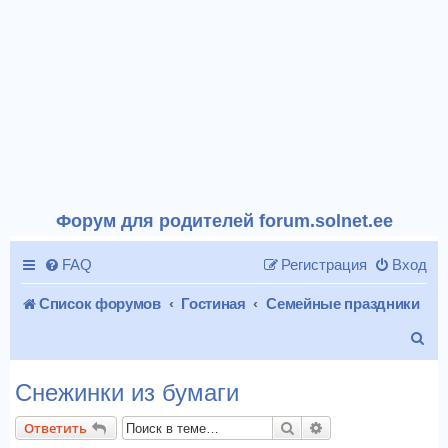
Форум для родителей forum.solnet.ee
FAQ
Регистрация
Вход
Список форумов
Гостиная
Семейные праздники
П
о
Снежинки из бумаги
и
Поиск
Расширенный пои
Ответить
с