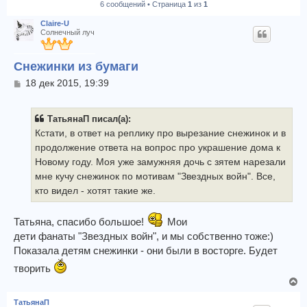
6 сообщений • Страница
1
из
1
к
Claire-U
Солнечный луч
Снежинки из бумаги
С
18 дек 2015, 19:39
о
о
б
ТатьянаП писал(а):
щ
Кстати, в ответ на реплику про вырезание снежинок и в
е
продолжение ответа на вопрос про украшение дома к
н
и
Новому году. Моя уже замужняя дочь с зятем нарезали
е
мне кучу снежинок по мотивам "Звездных войн". Все,
кто видел - хотят такие же.
Татьяна, спасибо большое!
Мои
дети фанаты "Звездных войн", и мы собственно тоже:)
Показала детям снежинки - они были в восторге. Будет
творить
В
е
ТатьянаП
р