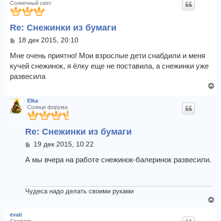
Солнечный свет
н
у
Re: Снежинки из бумаги
т
ь
С
18 дек 2015, 20:10
с
о
я
о
Мне очень приятно! Мои взрослые дети снабдили и меня
к
б
кучей снежинок, я ёлку еще не поставила, а снежинки уже
щ
н
развесила
е
а
В
н
ч
и
е
а
Elka
е
р
л
Солнце форума
н
у
у
Re: Снежинки из бумаги
т
ь
С
19 дек 2015, 10:22
с
о
я
о
А мы вчера на работе снежинок-балеринок развесили.
к
б
щ
н
е
а
н
Чудеса надо делать своими руками
ч
и
В
а
е
е
л
evait
р
у