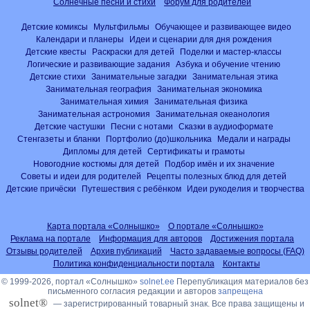
Солнечные песни и стихи
Форум для родителей
Детские комиксы
Мультфильмы
Обучающее и развивающее видео
Календари и планеры
Идеи и сценарии для дня рождения
Детские квесты
Раскраски для детей
Поделки и мастер-классы
Логические и развивающие задания
Азбука и обучение чтению
Детские стихи
Занимательные загадки
Занимательная этика
Занимательная география
Занимательная экономика
Занимательная химия
Занимательная физика
Занимательная астрономия
Занимательная океанология
Детские частушки
Песни с нотами
Сказки в аудиоформате
Стенгазеты и бланки
Портфолио (до)школьника
Медали и награды
Дипломы для детей
Сертификаты и грамоты
Новогодние костюмы для детей
Подбор имён и их значение
Советы и идеи для родителей
Рецепты полезных блюд для детей
Детские причёски
Путешествия с ребёнком
Идеи рукоделия и творчества
Карта портала «Солнышко»
О портале «Солнышко»
Реклама на портале
Информация для авторов
Достижения портала
Отзывы родителей
Архив публикаций
Часто задаваемые вопросы (FAQ)
Политика конфиденциальности портала
Контакты
© 1999-2026, портал «Солнышко»
solnet.ee
Перепубликация материалов без
письменного согласия редакции и авторов
запрещена
solnet®
— зарегистрированный товарный знак. Все права защищены и