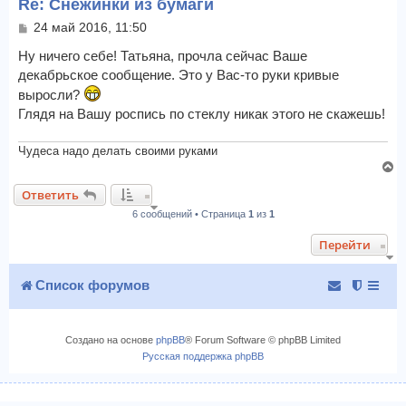
Re: Снежинки из бумаги
т
ь
С
24 май 2016, 11:50
с
о
я
о
Ну ничего себе! Татьяна, прочла сейчас Ваше
к
б
декабрьское сообщение. Это у Вас-то руки кривые
щ
н
выросли?
е
а
н
Глядя на Вашу роспись по стеклу никак этого не скажешь!
ч
и
а
е
л
Чудеса надо делать своими руками
у
В
е
Ответить
р
6 сообщений • Страница
1
из
1
н
у
Перейти
т
ь
с
Список форумов
я
к
н
Создано на основе
phpBB
® Forum Software © phpBB Limited
а
Русская поддержка phpBB
ч
а
л