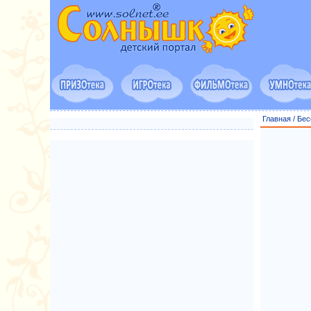
Главная
/
Бес