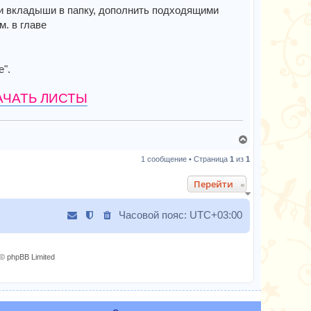
 и вкладыши в папку, дополнить подходящими
. в главе
е".
АЧАТЬ ЛИСТЫ
В
е
1 сообщение • Страница
1
из
1
р
н
Перейти
у
т
Часовой пояс:
UTC+03:00
ь
с
я
к
© phpBB Limited
н
а
ч
а