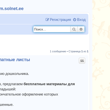
.solnet.ee
Регистрация
Вход
Поиск
Расширенный п
1 сообщение • Страница
1
из
1
латные листы
ио дошкольника.
я, предлагаем
бесплатные материалы для
кладышей:
окончательное оформление которых
ашенные.