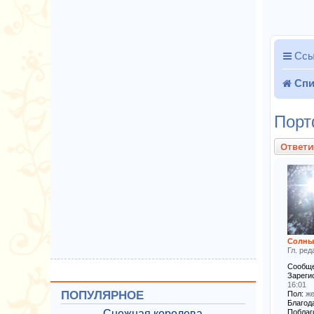
Ссы
Спи
Порт
Ответи
Солны
Гл. ред
Сообще
Зареги
16:01
ПОПУЛЯРНОЕ
Пол:
же
Благода
Снежная королева
Поблаг