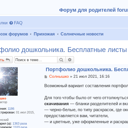
Форум для родителей forum
лки
FAQ
сок форумов
Прихожая
Солнечные новости
фолио дошкольника. Бесплатные листы
Поиск
Расширенный поиск
ть
Портфолио дошкольника. Бесп
С
Солнышко
»
21 июл 2021, 16:16
о
о
Возможный вариант составления портфол
б
щ
Для того чтобы было от чего оттолкнутьс
шко
е
актор
скачивания
— бланки разделителей и в
н
и
ния:
1186
— черно-белые, по типу раскрасок, где 
е
стрирован:
01 июл 2015,
предоставляется вам, читатели,
нский
— и цветные, уже оформленные и раскр
рил (а):
1363 раза
одарили:
1103 раза