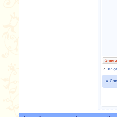
Ответи
Вернут
Спи