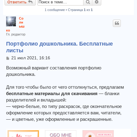
Поиск
Расширенный пои
Ответить
к
1 сообщение • Страница
1
из
1
Со
лн
ыш
ко
Гл. редактор
Портфолио дошкольника. Бесплатные
листы
С
21 июл 2021, 16:16
о
о
Возможный вариант составления портфолио
б
дошкольника.
щ
е
Для того чтобы было от чего оттолкнуться, предлагаем
н
и
бесплатные материалы для скачивания
— бланки
е
разделителей и вкладышей:
— черно-белые, по типу раскрасок, где окончательное
оформление которых предоставляется вам, читатели,
— и цветные, уже оформленные и раскрашенные.