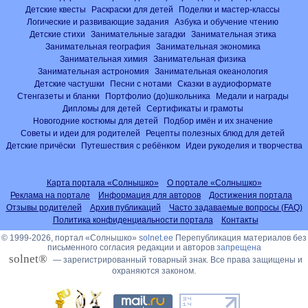
Детские квесты
Раскраски для детей
Поделки и мастер-классы
Логические и развивающие задания
Азбука и обучение чтению
Детские стихи
Занимательные загадки
Занимательная этика
Занимательная география
Занимательная экономика
Занимательная химия
Занимательная физика
Занимательная астрономия
Занимательная океанология
Детские частушки
Песни с нотами
Сказки в аудиоформате
Стенгазеты и бланки
Портфолио (до)школьника
Медали и награды
Дипломы для детей
Сертификаты и грамоты
Новогодние костюмы для детей
Подбор имён и их значение
Советы и идеи для родителей
Рецепты полезных блюд для детей
Детские причёски
Путешествия с ребёнком
Идеи рукоделия и творчества
Карта портала «Солнышко»
О портале «Солнышко»
Реклама на портале
Информация для авторов
Достижения портала
Отзывы родителей
Архив публикаций
Часто задаваемые вопросы (FAQ)
Политика конфиденциальности портала
Контакты
© 1999-2026, портал «Солнышко»
solnet.ee
Перепубликация материалов без
письменного согласия редакции и авторов
запрещена
solnet®
— зарегистрированный товарный знак. Все права защищены и
охраняются законом.