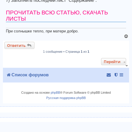
7) Заполнить последний лист "Содержание".
ПРОЧИТАТЬ ВСЮ СТАТЬЮ, СКАЧАТЬ
ЛИСТЫ
При солнышке тепло, при матери добро.
В
е
Ответить
р
1 сообщение • Страница
1
из
1
н
у
Перейти
т
ь
с
Список форумов
я
к
н
Создано на основе
phpBB
® Forum Software © phpBB Limited
а
Русская поддержка phpBB
ч
а
л
у