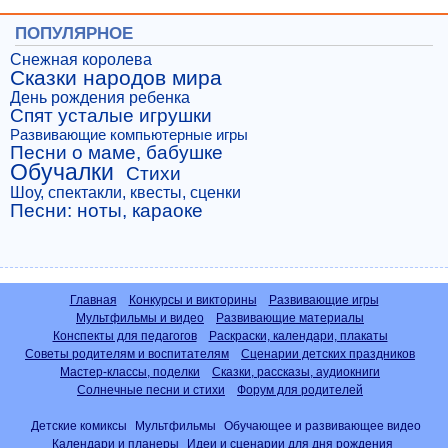
ПОПУЛЯРНОЕ
Снежная королева
Сказки народов мира
День рождения ребенка
Спят усталые игрушки
Развивающие компьютерные игры
Песни о маме, бабушке
Обучалки
Стихи
Шоу, спектакли, квесты, сценки
Песни: ноты, караоке
Главная
Конкурсы и викторины
Развивающие игры
Мультфильмы и видео
Развивающие материалы
Конспекты для педагогов
Раскраски, календари, плакаты
Советы родителям и воспитателям
Сценарии детских праздников
Мастер-классы, поделки
Сказки, рассказы, аудиокниги
Солнечные песни и стихи
Форум для родителей
Детские комиксы
Мультфильмы
Обучающее и развивающее видео
Календари и планеры
Идеи и сценарии для дня рождения