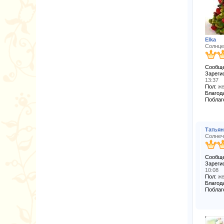
Elka
Солнце
Сообще
Зареги
13:37
Пол:
же
Благода
Поблаг
Татья
Солнеч
Сообще
Зареги
10:08
Пол:
же
Благода
Поблаг