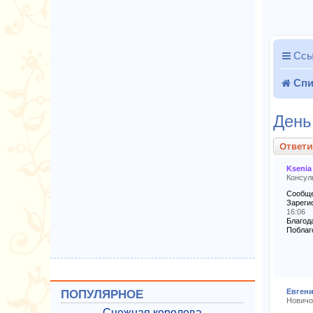
Ссы
Спи
День
Ответи
Ksenia
Консул
Сообще
Зареги
16:06
Благода
Поблаг
Евген
ПОПУЛЯРНОЕ
Новичо
Снежная королева