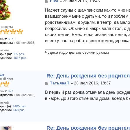
С
Elka
»
26 июл 2016, 13:45
о
о
Насчет сауны с шампанским как-то мне не 
б
взаимопонимание с детьми, то и проблем 
щ
родственникам, друзьям, в театр, да мало
е
 форума
попросили. Обычно я накрывала стол, с д
н
и
своих детей. Вместе начинали застолье, 
е
ния:
3971
всего у нас на работе или в командировка
стрирован:
06 июл 2015,
нский
Чудеса надо делать своими руками
рил (а):
935 раз
одарили:
1616 раз
Re: День рождения без родите
наП
ный свет
С
ТатьянаП
»
26 июл 2016, 18:37
о
ния:
927
о
В первый раз дочка отмечала день рожден
стрирован:
08 июл 2015,
б
в кафе. До этого отмечали дома, всегда 
щ
нский
е
рил (а):
1405 раз
н
одарили:
668 раз
и
е
Re: День рождения без родите