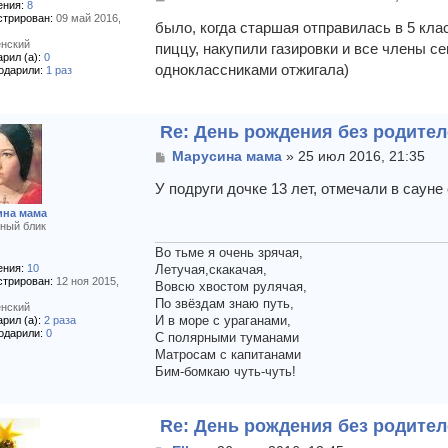
ния:
8
о
стрирован:
09 май 2016,
о
было, когда старшая отправилась в 5 кла
б
нский
пиццу, накупили газировки и все члены се
щ
рил (а):
0
одноклассниками отжигала)
одарили:
1 раз
е
н
и
е
Re: День рождения без родите
С
Марусина мама
»
25 июл 2016, 21:35
о
о
У подруги дочке 13 лет, отмечали в сауне 
б
ина мама
щ
ный блик
е
н
Во тьме я очень зрячая,
и
ния:
10
Летучая,скакачая,
стрирован:
12 ноя 2015,
е
Вовсю хвостом рулячая,
По звёздам знаю путь,
нский
рил (а):
2 раза
И в море с ураганами,
одарили:
0
С полярными туманами
Матросам с капитанами
Бим-бомкаю чуть-чуть!
Re: День рождения без родите