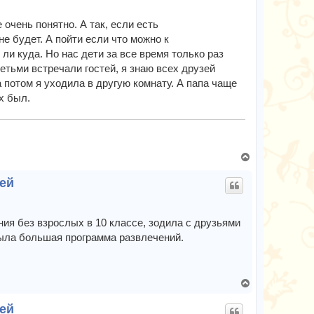
у
т
очень понятно. А так, если есть
ь
не будет. А пойти если что можно к
с
 ли куда. Но нас дети за все время только раз
я
етьми встречали гостей, я знаю всех друзей
к
а потом я уходила в другую комнату. А папа чаще
н
х был.
а
ч
а
л
у
В
е
лей
р
н
у
т
ия без взрослых в 10 классе, зодила с друзьями
ь
была большая программа развлечений.
с
я
к
н
В
а
е
лей
ч
р