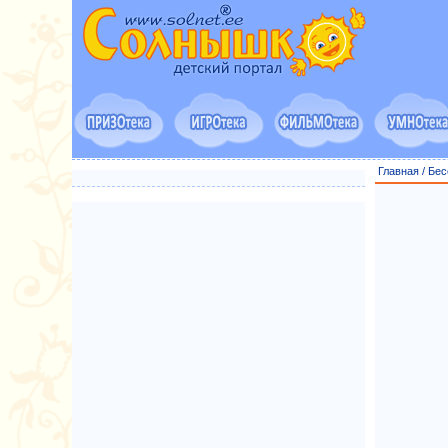
Главная
/
Бес