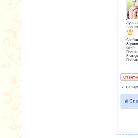
Лучик
Солнеч
Сообще
Зареги
06:49
Пол:
же
Благода
Поблаг
Ответи
Вернут
Спи