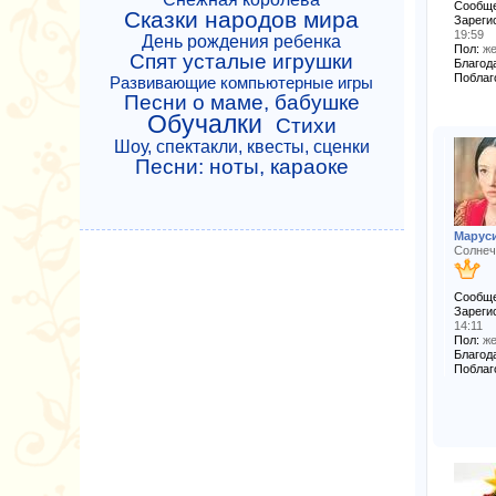
Сообще
Сказки народов мира
Зареги
19:59
День рождения ребенка
Пол:
же
Спят усталые игрушки
Благода
Поблаг
Развивающие компьютерные игры
Песни о маме, бабушке
Обучалки
Стихи
Шоу, спектакли, квесты, сценки
Песни: ноты, караоке
Марус
Солнеч
Сообще
Зареги
14:11
Пол:
же
Благода
Поблаг