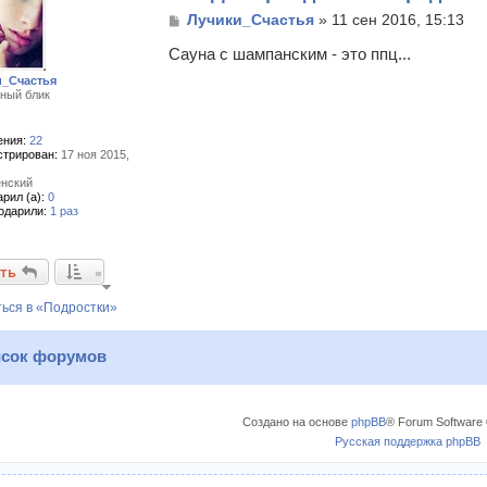
С
Лучики_Счастья
»
11 сен 2016, 15:13
о
о
Сауна с шампанским - это ппц...
б
и_Счастья
щ
ный блик
е
н
и
ния:
22
стрирован:
17 ноя 2015,
е
нский
рил (а):
0
одарили:
1 раз
ть
ься в «Подростки»
сок форумов
Создано на основе
phpBB
® Forum Software 
Русская поддержка phpBB