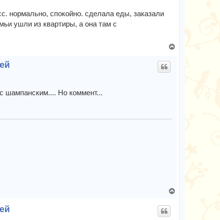
у
т
сс. нормально, спокойно. сделала еды, заказали
ь
мьи ушли из квартиры, а она там с
с
я
В
к
е
н
лей
р
а
н
ч
у
а
т
л
с шампанским.... Но коммент...
ь
у
с
я
к
н
а
ч
а
л
у
В
е
лей
р
н