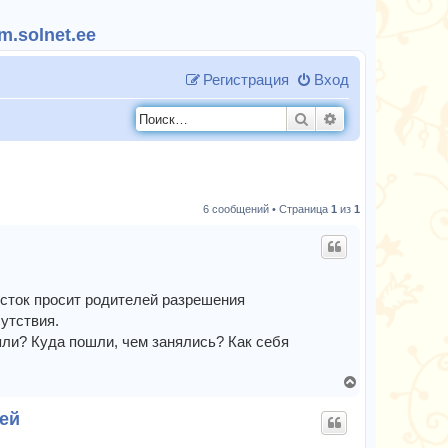
.solnet.ee
Регистрация
Вход
Поиск
Расширенный п
6 сообщений • Страница
1
из
1
осток просит родителей разрешения
утствия.
яли? Куда пошли, чем занялись? Как себя
В
е
лей
р
н