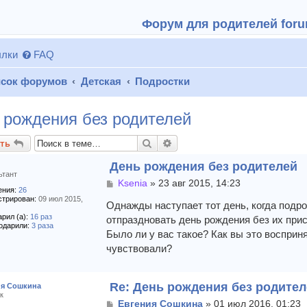
Форум для родителей forum
лки
FAQ
сок форумов
Детская
Подростки
 рождения без родителей
Поиск
Расширенный поиск
ть
День рождения без родителей
ьтант
С
Ksenia
»
23 авг 2015, 14:23
ния:
26
о
стрирован:
09 июл 2015,
о
Однажды наступает тот день, когда подр
б
рил (а):
16 раз
отпраздновать день рождения без их прис
щ
одарили:
3 раза
Было ли у вас такое? Как вы это восприн
е
чувствовали?
н
и
е
Re: День рождения без родите
ия Сошкина
к
С
Евгения Сошкина
»
01 июл 2016, 01:23