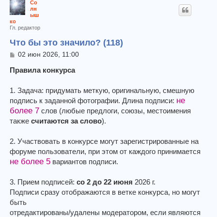
Со
лн
ыш
ко
Гл. редактор
Что бы это значило? (118)
С
02 июн 2026, 11:00
о
о
Правила конкурса
б
щ
1. Задача: придумать меткую, оригинальную, смешную
е
не
подпись к заданной фотографии. Длина подписи:
н
и
более 7
слов (любые предлоги, союзы, местоимения
е
также
считаются за слово
).
2. Участвовать в конкурсе могут зарегистрированные на
форуме пользователи, при этом от каждого принимается
не более 5
вариантов подписи.
3. Прием подписей:
со 2 до 22 июня
2026 г.
Подписи сразу отображаются в ветке конкурса, но могут
быть
отредактированы/удалены модератором, если являются