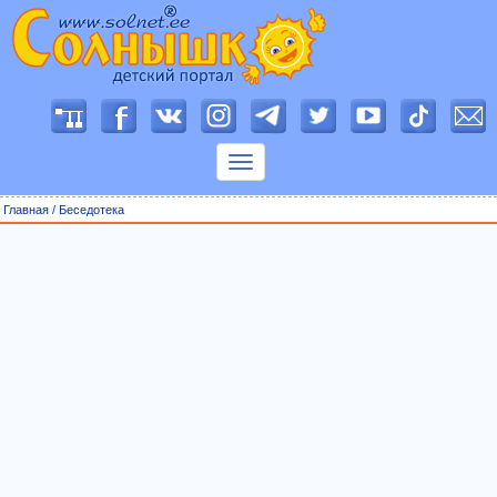
П
о
к
а
з
Главная
/
Беседотека
а
т
ь
м
е
н
ю