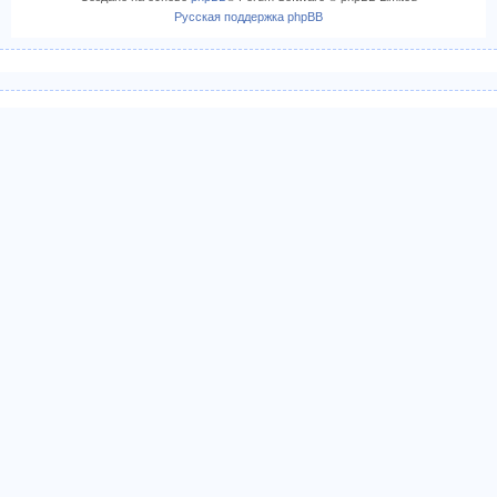
Русская поддержка phpBB
ч
а
л
у