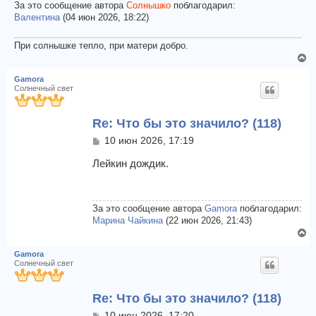
За это сообщение автора
Солнышко
поблагодарил:
Валентина
(04 июн 2026, 18:22)
При солнышке тепло, при матери добро.
В
е
Gamora
р
Солнечный свет
н
у
Re: Что бы это значило? (118)
т
ь
С
10 июн 2026, 17:19
с
о
я
о
Лейкин дождик.
к
б
щ
н
е
а
н
За это сообщение автора
Gamora
поблагодарил:
ч
и
Марина Чайкина
(22 июн 2026, 21:43)
а
е
В
л
е
у
Gamora
р
Солнечный свет
н
у
Re: Что бы это значило? (118)
т
ь
С
10 июн 2026, 17:20