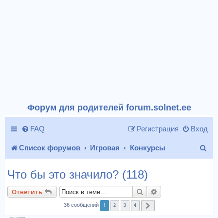
Форум для родителей forum.solnet.ee
FAQ
Регистрация
Вход
П
Список форумов
Игровая
Конкурсы
о
Что бы это значило? (118)
и
Поиск
Расширенный пои
Ответить
с
1
2
3
4
36 сообщений
След.
к