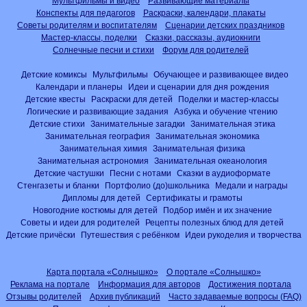
Мультфильмы и видео
Развивающие материалы
Конспекты для педагогов
Раскраски, календари, плакаты
Советы родителям и воспитателям
Сценарии детских праздников
Мастер-классы, поделки
Сказки, рассказы, аудиокниги
Солнечные песни и стихи
Форум для родителей
Детские комиксы
Мультфильмы
Обучающее и развивающее видео
Календари и планеры
Идеи и сценарии для дня рождения
Детские квесты
Раскраски для детей
Поделки и мастер-классы
Логические и развивающие задания
Азбука и обучение чтению
Детские стихи
Занимательные загадки
Занимательная этика
Занимательная география
Занимательная экономика
Занимательная химия
Занимательная физика
Занимательная астрономия
Занимательная океанология
Детские частушки
Песни с нотами
Сказки в аудиоформате
Стенгазеты и бланки
Портфолио (до)школьника
Медали и награды
Дипломы для детей
Сертификаты и грамоты
Новогодние костюмы для детей
Подбор имён и их значение
Советы и идеи для родителей
Рецепты полезных блюд для детей
Детские причёски
Путешествия с ребёнком
Идеи рукоделия и творчества
Карта портала «Солнышко»
О портале «Солнышко»
Реклама на портале
Информация для авторов
Достижения портала
Отзывы родителей
Архив публикаций
Часто задаваемые вопросы (FAQ)