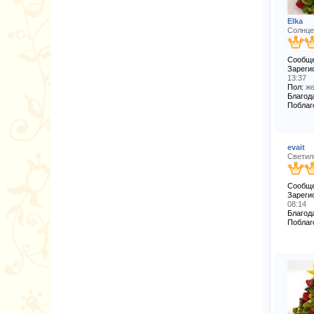
Elka
Солнце
Сообще
Зареги
13:37
Пол:
же
Благода
Поблаг
evait
Светил
Сообще
Зареги
08:14
Благода
Поблаг