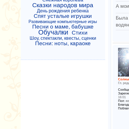
Сказки народов мира
А мои
День рождения ребенка
Спят усталые игрушки
Была 
Развивающие компьютерные игры
водян
Песни о маме, бабушке
Обучалки
Стихи
Шоу, спектакли, квесты, сценки
Песни: ноты, караоке
Солны
Гл. ред
Сообще
Зареги
16:01
Пол:
же
Благода
Поблаг