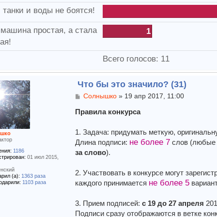
 танки и воды не боятся!
машина простая, а стала
1
ая!
Всего голосов:
11
Что бы это значило? (31)
С
Солнышко
»
19 апр 2017, 11:00
о
о
Правила конкурса
б
щ
1. Задача: придумать меткую, оригиналь
шко
е
актор
не более 7
Длина подписи:
слов (любые 
н
и
ния:
1186
за слово
).
е
стрирован:
01 июл 2015,
нский
2. Участвовать в конкурсе могут зарегис
рил (а):
1363 раза
не более 5
каждого принимается
вариант
одарили:
1103 раза
3. Прием подписей:
с 19 до 27 апреля
201
Подписи сразу отображаются в ветке конк