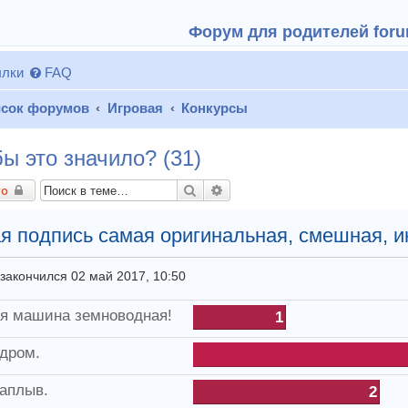
Форум для родителей forum
лки
FAQ
сок форумов
Игровая
Конкурсы
бы это значило? (31)
Поиск
Расширенный поиск
то
я подпись самая оригинальная, смешная, 
закончился 02 май 2017, 10:50
я машина земноводная!
1
дром.
аплыв.
2