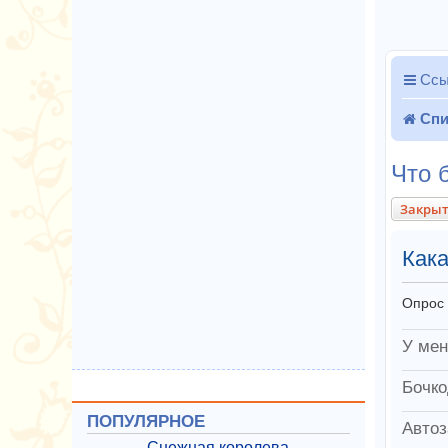
Ссы
Спи
Что 
Закры
Кака
Опрос 
У мен
Бочко
ПОПУЛЯРНОЕ
Автоз
Снежная королева