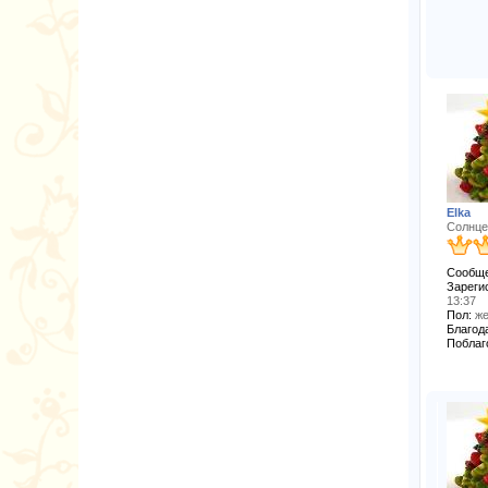
Elka
Солнце
Сообще
Зареги
13:37
Пол:
же
Благода
Поблаг