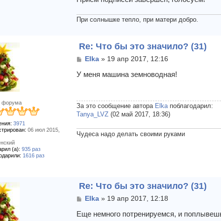
При солнышке тепло, при матери добро.
Re: Что бы это значило? (31)
С
Elka
»
19 апр 2017, 12:16
о
о
У меня машина земноводная!
б
щ
е
 форума
н
За это сообщение автора
Elka
поблагодарил:
и
Tanya_LVZ
(02 май 2017, 18:36)
е
ния:
3971
стрирован:
06 июл 2015,
Чудеса надо делать своими руками
нский
рил (а):
935 раз
одарили:
1616 раз
Re: Что бы это значило? (31)
С
Elka
»
19 апр 2017, 12:18
о
о
Еще немного потренируемся, и поплывеш