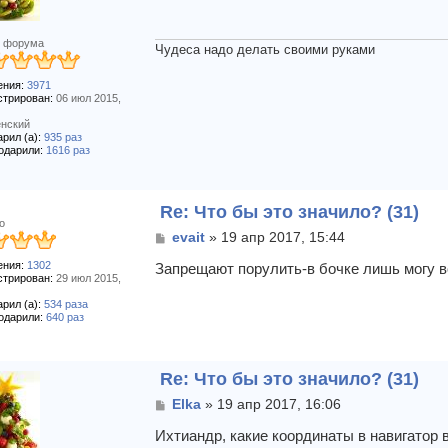
б
щ
е
 форума
н
Чудеса надо делать своими руками
и
е
ния:
3971
стрирован:
06 июл 2015,
нский
рил (а):
935 раз
одарили:
1616 раз
Re: Что бы это значило? (31)
о
С
evait
»
19 апр 2017, 15:44
о
ния:
1302
о
Запрещают порулить-в бочке лишь могу в
стрирован:
29 июл 2015,
б
щ
рил (а):
534 раза
е
одарили:
640 раз
н
и
е
Re: Что бы это значило? (31)
С
Elka
»
19 апр 2017, 16:06
о
о
Ихтиандр, какие координаты в навигатор 