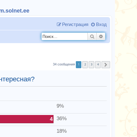
.solnet.ee
Регистрация
Вход
Поиск
Расширенный п
1
2
3
4
34 сообщения
След.
интересная?
9%
36%
4
18%