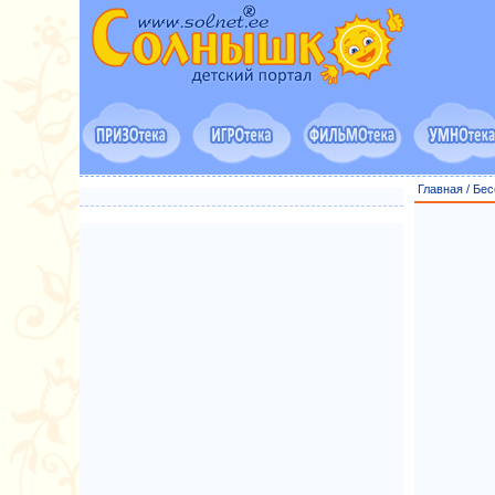
Главная
/
Бес