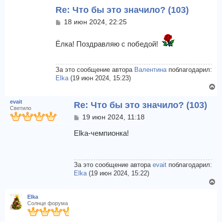
Re: Что бы это значило? (103)
т
ь
С
18 июн 2024, 22:25
с
о
я
о
Ёлка! Поздравляю с победой!
к
б
щ
н
е
а
н
За это сообщение автора
Валентина
поблагодарил:
ч
и
Elka
(19 июн 2024, 15:23)
а
е
В
л
е
у
evait
Re: Что бы это значило? (103)
р
Светило
н
С
19 июн 2024, 11:18
у
о
т
о
Elka-чемпионка!
б
ь
щ
с
е
я
н
За это сообщение автора
evait
поблагодарил:
к
и
Elka
(19 июн 2024, 15:22)
н
е
В
а
е
ч
Elka
р
а
Солнце форума
н
л
у
у