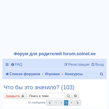
Форум для родителей forum.solnet.ee
FAQ
Регистрация
Вход
П
Список форумов
Игровая
Конкурсы
о
Что бы это значило? (103)
и
Поиск
Расширенный поис
Закрыто
с
1
2
3
4
31 сообщение
Пред.
След.
к