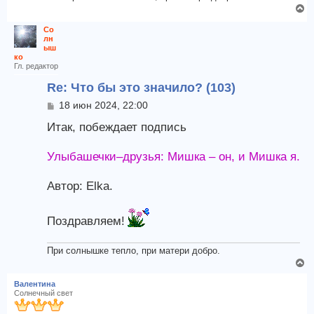
и
В
н
е
е
а
Со
р
ч
лн
н
ыш
а
ко
у
л
Гл. редактор
т
у
ь
Re: Что бы это значило? (103)
с
С
18 июн 2024, 22:00
я
о
к
Итак, побеждает подпись
о
н
б
а
щ
Улыбашечки–друзья: Мишка – он, и Мишка я.
е
ч
н
а
и
Автор: Elka.
л
е
у
Поздравляем!
При солнышке тепло, при матери добро.
В
е
Валентина
р
Солнечный свет
н
у