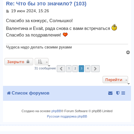
Re: Что бы это значило? (103)
т
ь
С
19 июн 2024, 15:26
с
о
я
о
Спасибо за конкурс, Солнышко!
к
б
Валентина и Evait, рада снова с вами встречаться
щ
н
е
Спасибо за поздравления!
а
н
ч
и
а
Чудеса надо делать своими руками
е
л
В
у
е
Закрыто
р
1
2
3
4
н
31 сообщение
Пред.
След.
у
Перейти
т
ь
с
Список форумов
я
к
н
Создано на основе
phpBB
® Forum Software © phpBB Limited
а
Русская поддержка phpBB
ч
а
л
у