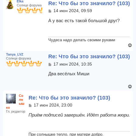
Elka
Re: Что бы это значило? (103)
р
ч
Солнце форума
н
а
С
14 июн 2024, 09:59
у
о
л
т
о
А у вас есть такой большой друг?
у
б
ь
щ
с
е
я
н
Чудеса надо делать своими руками
к
и
В
н
е
е
а
Tanya_LVZ
Re: Что бы это значило? (103)
р
ч
Солнце форума
н
а
С
17 июн 2024, 10:35
у
о
л
т
о
Два весёлых Миши
у
б
ь
щ
с
В
е
я
е
н
к
Со
Re: Что бы это значило? (103)
и
р
лн
н
е
н
ыш
С
17 июн 2024, 23:00
а
ко
у
о
ч
Гл. редактор
т
о
Приём подписей завершён. Идёт работа жюри.
а
б
ь
л
щ
с
у
е
я
н
При солнышке тепло, при матери добро.
к