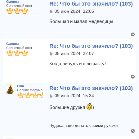
Gamora
Re: Что бы это значило? (103)
Солнечный свет
С
05 июн 2024, 22:05
о
о
Большая и малая медведицы
б
щ
В
е
е
н
Gamora
Re: Что бы это значило? (103)
и
р
Солнечный свет
е
н
С
05 июн 2024, 22:07
у
о
т
о
Когда нибудь и я вырасту!
б
ь
щ
с
В
е
я
е
н
к
Elka
Re: Что бы это значило? (103)
и
р
Солнце форума
н
е
н
С
09 июн 2024, 15:34
а
у
о
ч
т
о
Большие друзья
)
а
б
ь
л
щ
с
у
е
я
н
Чудеса надо делать своими руками
к
и
В
н
е
е
а