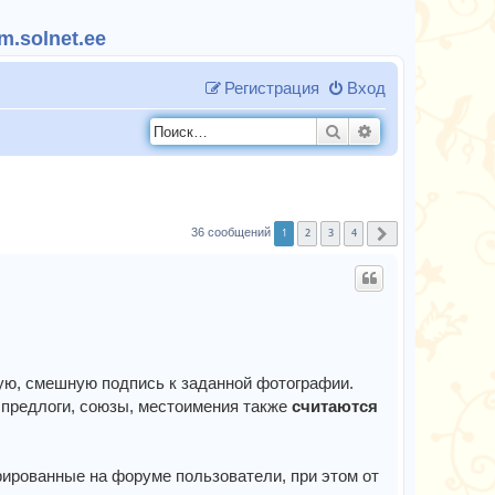
.solnet.ee
Регистрация
Вход
Поиск
Расширенный п
1
2
3
4
36 сообщений
След.
ную, смешную подпись к заданной фотографии.
предлоги, союзы, местоимения также
считаются
трированные на форуме пользователи, при этом от