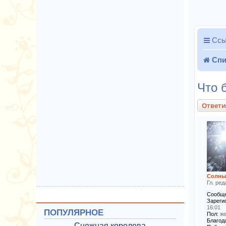
Ссы
Спи
Что 
Ответи
Солны
Гл. ред
Сообще
Зареги
16:01
ПОПУЛЯРНОЕ
Пол:
же
Благода
Снежная королева