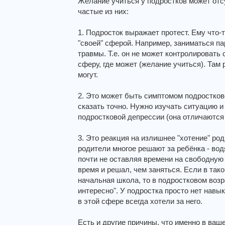
Желание учиться у подростков может отс
частые из них:
1. Подросток выражает протест. Ему что-
"своей" сферой. Например, заниматься па
травмы. Т.е. он не может контролировать 
сферу, где может (желание учиться). Там 
могут.
2. Это может быть симптомом подростков
сказать точно. Нужно изучать ситуацию и
подростковой депрессии (она отличаются 
3. Это реакция на излишнее "хотение" род
родители многое решают за ребёнка - водят
почти не оставляя времени на свободную
время и решал, чем заняться. Если в та
начальная школа, то в подростковом возра
интересно". У подростка просто нет навык
в этой сфере всегда хотели за него.
Есть и другие причины, что именно в ваш