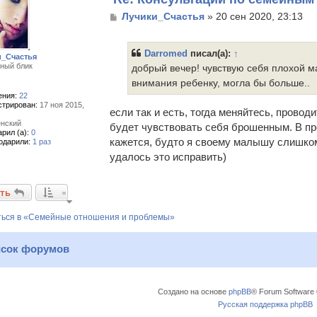
С
Лучики_Счастья
»
20 сен 2020, 23:13
о
о
б
Darromed
писал(а):
↑
и_Счастья
щ
ный блик
добрый вечер! чувствую себя плохой 
е
внимания ребенку, могла бы больше..
н
и
ния:
22
стрирован:
17 ноя 2015,
е
если так и есть, тогда меняйтесь, прово
нский
будет чувствовать себя брошенным. В пр
рил (а):
0
кажется, будто я своему малышу слишком
одарили:
1 раз
удалось это исправить)
ть
ться в «Семейные отношения и проблемы»
сок форумов
Создано на основе
phpBB
® Forum Software 
Русская поддержка phpBB