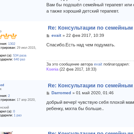
Вам бы подошёл семейный терапевт или 
а также хороший детский терапевт.
Re: Консультации по семейны
о
С
evait
»
22 фев 2017, 10:39
о
ния:
1302
о
Спасибо.Есть над чем подумать.
стрирован:
29 июл 2015,
б
щ
рил (а):
534 раза
е
одарили:
640 раз
н
За это сообщение автора
evait
поблагодарил:
и
Ksenia
(22 фев 2017, 18:33)
е
Re: Консультации по семейны
med
к
С
Darromed
»
01 май 2020, 01:46
ния:
2
о
стрирован:
17 апр 2020,
о
добрый вечер! чувствую себя плохой мам
б
нский
ребенку, могла бы больше..
щ
рил (а):
0
одарили:
1 раз
е
н
и
е
Re: Консультации по семейны