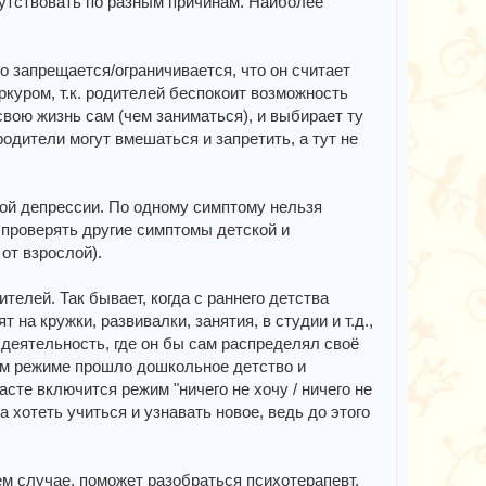
утствовать по разным причинам. Наиболее
то запрещается/ограничивается, что он считает
ркуром, т.к. родителей беспокоит возможность
свою жизнь сам (чем заниматься), и выбирает ту
родители могут вмешаться и запретить, а тут не
ой депрессии. По одному симптому нельзя
 проверять другие симптомы детской и
от взрослой).
ителей. Так бывает, когда с раннего детства
 на кружки, развивалки, занятия, в студии и т.д.,
 деятельность, где он бы сам распределял своё
ком режиме прошло дошкольное детство и
сте включится режим "ничего не хочу / ничего не
а хотеть учиться и узнавать новое, ведь до этого
ем случае, поможет разобраться психотерапевт.