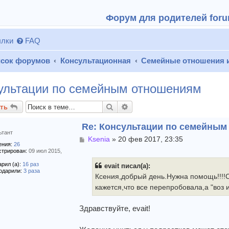
Форум для родителей forum
лки
FAQ
сок форумов
Консультационная
Семейные отношения 
ультации по семейным отношениям
Поиск
Расширенный поиск
ть
Re: Консультации по семейны
ьтант
С
Ksenia
»
20 фев 2017, 23:35
ния:
26
о
стрирован:
09 июл 2015,
о
б
рил (а):
16 раз
evait писал(а):
щ
одарили:
3 раза
Ксения,добрый день.Нужна помощь!!!!С
е
кажется,что все перепробовала,а "воз 
н
и
е
Здравствуйте, evait!