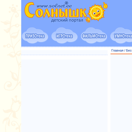
Главная
/
Бес