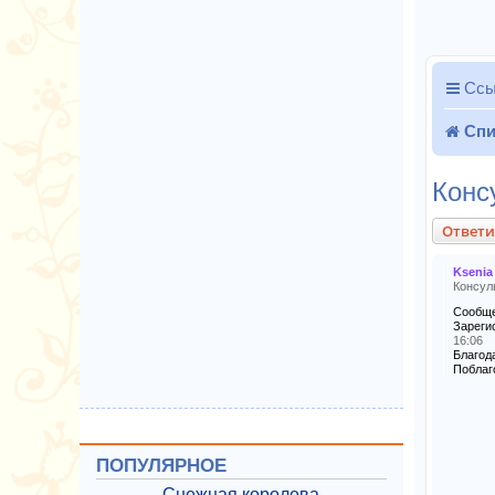
Ссы
Спи
Конс
Ответи
Ksenia
Консул
Сообще
Зареги
16:06
Благода
Поблаг
ПОПУЛЯРНОЕ
Снежная королева