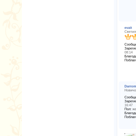
evait
Светил
Сообще
Зареги
08:14
Благода
Поблаг
Darro
Новичо
Сообще
Зареги
16:47
Пол:
же
Благода
Поблаг