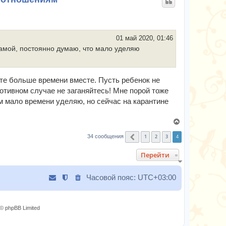
н
ч
у
а
т
л
ь
у
01 май 2020, 01:46
с
мамой, постоянно думаю, что мало уделяю
я
к
н
дите больше времени вместе. Пусть ребенок не
а
ч
отивном случае не заганяйтесь! Мне порой тоже
а
 мало времени уделяю, но сейчас на карантине
л
у
В
е
1
2
3
4
34 сообщения
Пред.
р
н
Перейти
у
т
ь
Часовой пояс:
UTC+03:00
с
я
к
© phpBB Limited
н
а