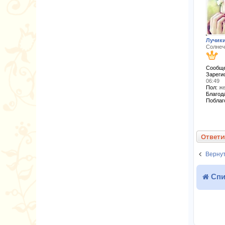
Лучик
Солнеч
Сообще
Зареги
06:49
Пол:
же
Благода
Поблаг
Ответи
Верну
Спи