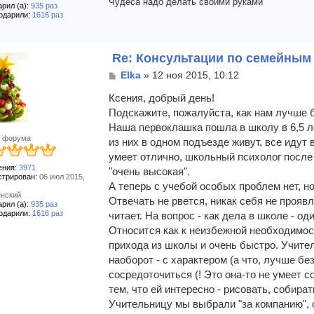
Чудеса надо делать своими руками
рил (а):
935 раз
одарили:
1616 раз
Re: Консультации по семейны
С
Elka
»
12 ноя 2015, 10:12
о
о
Ксения, добрый день!
б
Подскажите, пожалуйста, как нам лучше 
щ
Наша первоклашка пошла в школу в 6,5 ле
е
 форума
из них в одном подъезде живут, все идут в
н
и
умеет отлично, школьный психолог после
е
ния:
3971
"очень высокая".
стрирован:
06 июл 2015,
А теперь с учебой особых проблем нет, но
нский
Отвечать не рвется, никак себя не проявля
рил (а):
935 раз
одарили:
1616 раз
читает. На вопрос - как дела в школе - оди
Относится как к неизбежной необходимос
прихода из школы и очень быстро. Учител
наоборот - с характером (а что, лучше без
сосредоточиться (! Это она-то не умеет 
тем, что ей интересно - рисовать, собира
Учительницу мы выбрали "за компанию", 