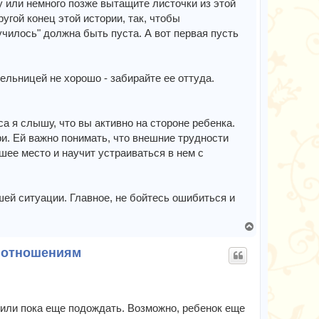
зу или немного позже вытащите листочки из этой
угой конец этой истории, так, чтобы
училось" должна быть пуста. А вот первая пусть
тельницей не хорошо - забирайте ее оттуда.
са я слышу, что вы активно на стороне ребенка.
и. Ей важно понимать, что внешние трудности
шее место и научит устраиваться в нем с
ей ситуации. Главное, не бойтесь ошибиться и
В
е
м отношениям
р
н
у
т
ь
или пока еще подождать. Возможно, ребенок еще
с