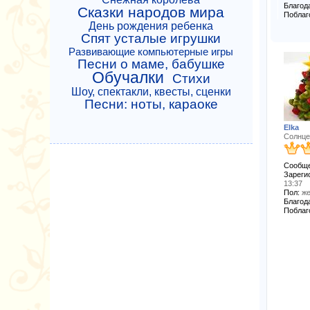
Благода
Сказки народов мира
Поблаг
День рождения ребенка
Спят усталые игрушки
Развивающие компьютерные игры
Песни о маме, бабушке
Обучалки
Стихи
Шоу, спектакли, квесты, сценки
Песни: ноты, караоке
Elka
Солнце
Сообще
Зареги
13:37
Пол:
же
Благода
Поблаг