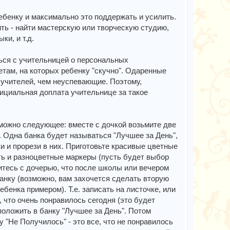
ребенку и максимально это поддержать и усилить.
ть - найти мастерскую или творческую студию,
ки, и т.д.
ться с учительницей о персональных
там, на которых ребенку "скучно". Одаренные
 учителей, чем неуспевающие. Поэтому,
ициальная доплата учительнице за такое
можно следующее: вместе с дочкой возьмите две
т. Одна банка будет называться "Лучшее за День",
и и прорези в них. Приготовьте красивые цветные
ть и разноцветные маркеры (пусть будет выбор
оритесь с дочерью, что после школы или вечером
банку (возможно, вам захочется сделать вторую
бенка примером). Т.е. записать на листочке, или
, что очень понравилось сегодня (это будет
положить в банку "Лучшее за День". Потом
у "Не Получилось" - это все, что не понравилось