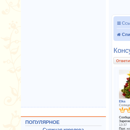
Ссы
Спи
Конс
Ответи
Elka
Солнце
Сообще
Зареги
ПОПУЛЯРНОЕ
13:37
Пол:
же
Снежная королева