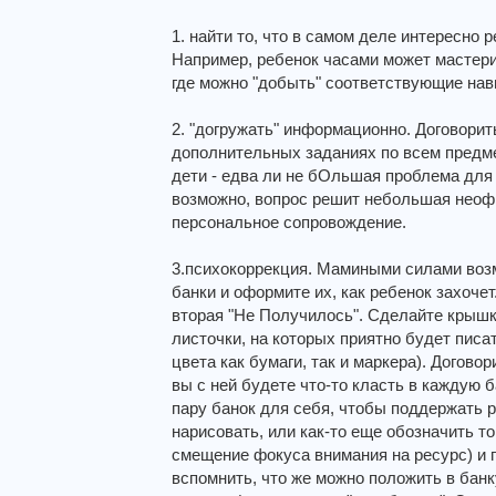
1. найти то, что в самом деле интересно 
Например, ребенок часами может мастери
где можно "добыть" соответствующие навы
2. "догружать" информационно. Договори
дополнительных заданиях по всем предме
дети - едва ли не бОльшая проблема для
возможно, вопрос решит небольшая неоф
персональное сопровождение.
3.психокоррекция. Мамиными силами воз
банки и оформите их, как ребенок захоче
вторая "Не Получилось". Сделайте крышк
листочки, на которых приятно будет писа
цвета как бумаги, так и маркера). Догов
вы с ней будете что-то класть в каждую 
пару банок для себя, чтобы поддержать ре
нарисовать, или как-то еще обозначить то
смещение фокуса внимания на ресурс) и 
вспомнить, что же можно положить в банк