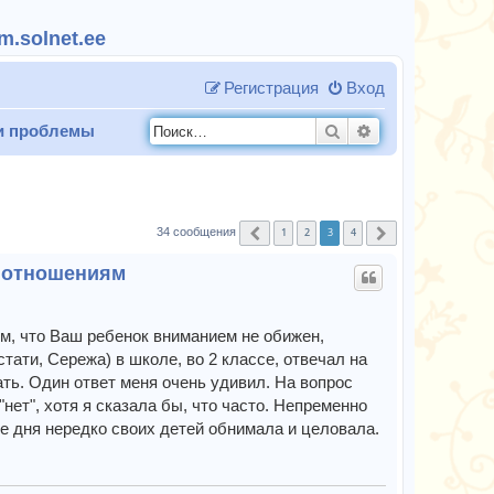
.solnet.ee
Регистрация
Вход
Поиск
Расширенный п
и проблемы
1
2
3
4
34 сообщения
Пред.
След.
м отношениям
ом, что Ваш ребенок вниманием не обижен,
тати, Сережа) в школе, во 2 классе, отвечал на
ать. Один ответ меня очень удивил. На вопрос
"нет", хотя я сказала бы, что часто. Непременно
ние дня нередко своих детей обнимала и целовала.