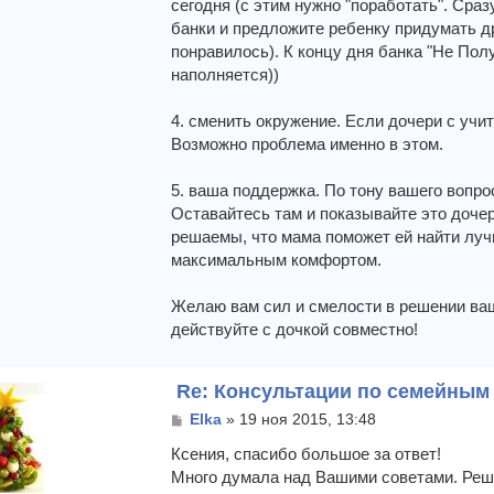
сегодня (с этим нужно "поработать". Сра
банки и предложите ребенку придумать др
понравилось). К концу дня банка "Не Пол
наполняется))
4. сменить окружение. Если дочери с учи
Возможно проблема именно в этом.
5. ваша поддержка. По тону вашего вопро
Оставайтесь там и показывайте это дочер
решаемы, что мама поможет ей найти луч
максимальным комфортом.
Желаю вам сил и смелости в решении ваш
действуйте с дочкой совместно!
Re: Консультации по семейны
С
Elka
»
19 ноя 2015, 13:48
о
о
Ксения, спасибо большое за ответ!
б
Много думала над Вашими советами. Реш
щ