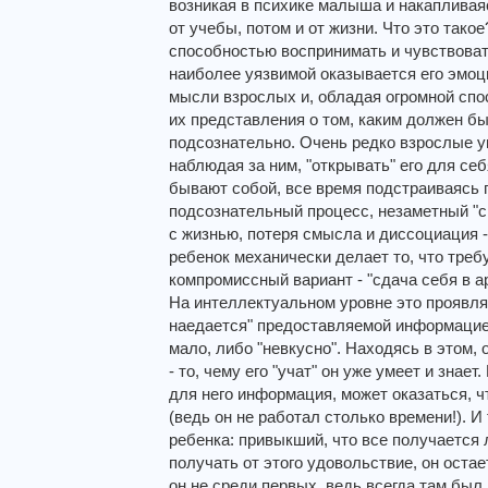
возникая в психике малыша и накапливая
от учебы, потом и от жизни. Что это так
способностью воспринимать и чувствоват
наиболее уязвимой оказывается его эмоц
мысли взрослых и, обладая огромной спо
их представления о том, каким должен б
подсознательно. Очень редко взрослые ум
наблюдая за ним, "открывать" его для себ
бывают собой, все время подстраиваясь 
подсознательный процесс, незаметный "с
с жизнью, потеря смысла и диссоциация -
ребенок механически делает то, что требу
компромиссный вариант - "сдача себя в а
На интеллектуальном уровне это проявляет
наедается" предоставляемой информацией,
мало, либо "невкусно". Находясь в этом, 
- то, чему его "учат" он уже умеет и знае
для него информация, может оказаться, ч
(ведь он не работал столько времени!). И
ребенка: привыкший, что все получается 
получать от этого удовольствие, он оста
он не среди первых, ведь всегда там был.