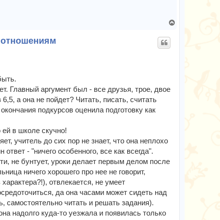
В
е
м отношениям
р
н
у
т
ь
быть.
с
т. Главный аргумент был - все друзья, трое, двое
я
 6,5, а она не пойдет? Читать, писать, считать
к
 окончания подкурсов оценила подготовку как
н
а
ч
 ей в школе скучно!
а
ет, учитель до сих пор не знает, что она неплохо
л
н ответ - "ничего особенного, все как всегда".
у
ти, не бунтует, уроки делает первым делом после
ьница ничего хорошего про нее не говорит,
 характера?!), отвлекается, не умеет
сосредоточиться, да она часами может сидеть над
ть, самостоятельно читать и решать задания).
она надолго куда-то уезжала и появилась только