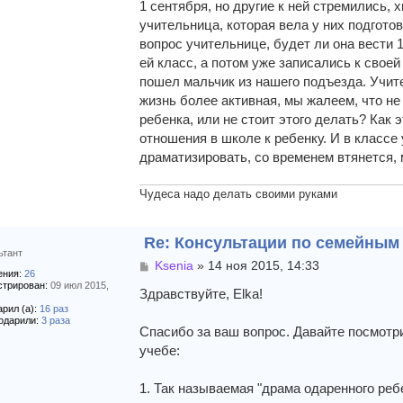
1 сентября, но другие к ней стремились,
учительница, которая вела у них подготовк
вопрос учительнице, будет ли она вести 1
ей класс, а потом уже записались к своей
пошел мальчик из нашего подъезда. Учите
жизнь более активная, мы жалеем, что не
ребенка, или не стоит этого делать? Как 
отношения в школе к ребенку. И в классе
драматизировать, со временем втянется, 
Чудеса надо делать своими руками
Re: Консультации по семейны
ьтант
С
Ksenia
»
14 ноя 2015, 14:33
ния:
26
о
стрирован:
09 июл 2015,
о
Здравствуйте, Elka!
б
рил (а):
16 раз
щ
одарили:
3 раза
Спасибо за ваш вопрос. Давайте посмотр
е
учебе:
н
и
е
1. Так называемая "драма одаренного реб