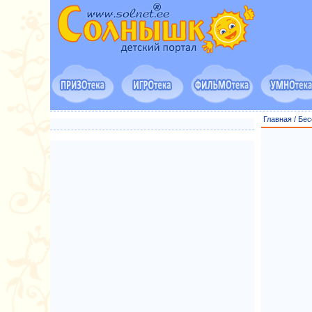
Главная
/
Бес