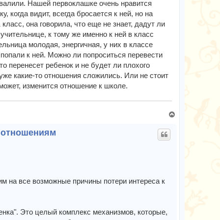
 хвалили. Нашей первоклашке очень нравится
у, когда видит, всегда бросается к ней, но на
 класс, она говорила, что еще не знает, дадут ли
 учительнице, к тому же именно к ней в класс
льница молодая, энергичная, у них в классе
 попали к ней. Можно ли попроситься перевести
это перенесет ребенок и не будет ли плохого
 уже какие-то отношения сложились. Или не стоит
может, изменится отношение к школе.
В
е
м отношениям
р
н
у
т
ь
с
им на все возможные причины потери интереса к
я
к
н
енка". Это целый комплекс механизмов, которые,
а