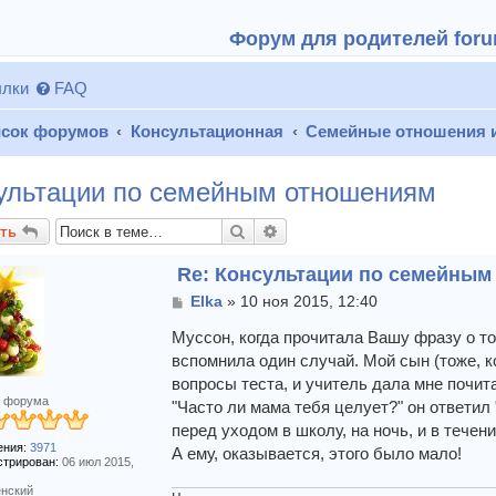
Форум для родителей forum
лки
FAQ
сок форумов
Консультационная
Семейные отношения 
ультации по семейным отношениям
Поиск
Расширенный поиск
ть
Re: Консультации по семейны
С
Elka
»
10 ноя 2015, 12:40
о
о
Муссон, когда прочитала Вашу фразу о т
б
вспомнила один случай. Мой сын (тоже, кс
щ
вопросы теста, и учитель дала мне почит
е
 форума
"Часто ли мама тебя целует?" он ответил 
н
и
перед уходом в школу, на ночь, и в тече
е
ния:
3971
А ему, оказывается, этого было мало!
стрирован:
06 июл 2015,
нский