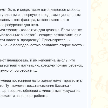
может быть и следствием накопившегося стресса
ктуальным и, в первую очередь, эмоциональным
юансы этого фактора, можно сказать, что
ее ресурсное для него.
ься сменить коллектив для девочки. Если все же
ывательных вылазок" - сходите познакомиться с
тот класс в "продленку". Присмотритесь и
учше - с благодарностью покидайте старое место -
меют планировать, и им непонятна мысль, что
аться найти мотивацию, которую примет ребенок,
енного прогресса и т.д.
ружении постоянное напряжение может привести к
ю. Тут поможет восстановление баланса -
- арттерапия, общение с животными, искусство,
влекает и наполняет ребенка.