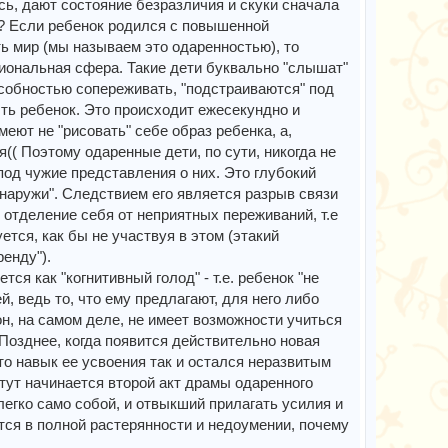
ч
сь, дают состояние безразличия и скуки сначала
а
ое? Если ребенок родился с повышенной
л
ь мир (мы называем это одаренностью), то
у
иональная сфера. Такие дети буквально "слышат"
собностью сопереживать, "подстраиваются" под
ыть ребенок. Это происходит ежесекундно и
еют не "рисовать" себе образ ребенка, а,
я(( Поэтому одаренные дети, по сути, никогда не
под чужие представления о них. Это глубокий
наружи". Следствием его является разрыв связи
 отделение себя от неприятных переживаний, т.е
ется, как бы не участвуя в этом (этакий
ренду").
ся как "когнитивный голод" - т.е. ребенок "не
 ведь то, что ему предлагают, для него либо
он, на самом деле, не имеет возможности учиться
т. Позднее, когда появится действительно новая
то навык ее усвоения так и остался неразвитым
 тут начинается второй акт драмы одаренного
легко само собой, и отвыкший прилагать усилия и
ется в полной растерянности и недоумении, почему