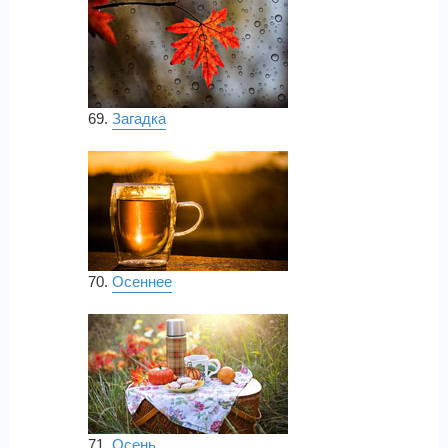
69.
Загадка
70.
Осеннее
71.
Осень