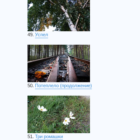
49.
Успел
50.
Потеплело (продолжение)
51.
Три ромашки