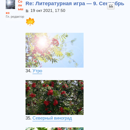
Со
Re: Литературная игра — 9. Сентябрь
лн
ыш
С
19 окт 2021, 17:50
ко
о
Гл. редактор
о
б
щ
е
н
и
е
34.
Утро
35.
Северный виноград