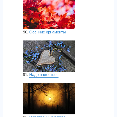
90.
Осенние орнаменты
91.
Надо надеяться