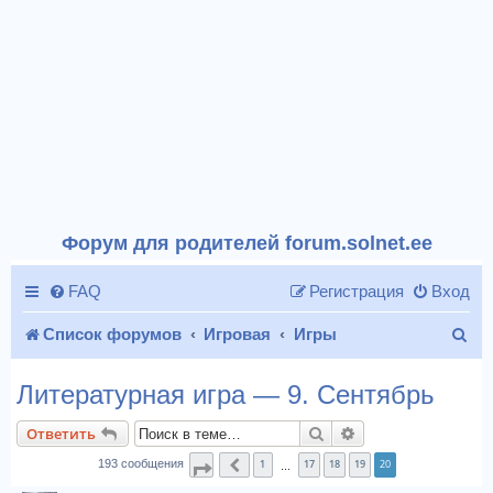
Форум для родителей forum.solnet.ee
FAQ
Регистрация
Вход
П
Список форумов
Игровая
Игры
о
Литературная игра — 9. Сентябрь
и
Поиск
Расширенный пои
Ответить
с
1
17
18
19
20
193 сообщения
Страница
Пред.
20
из
20
…
к