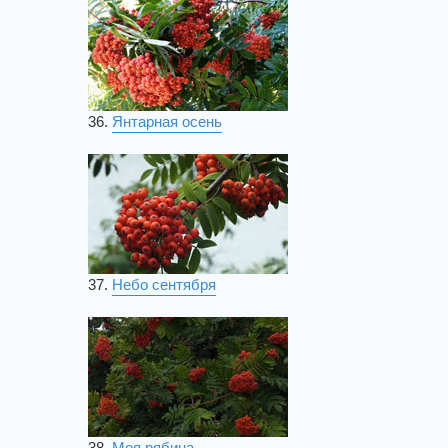
36.
Янтарная осень
37.
Небо сентября
38.
Моя рябина