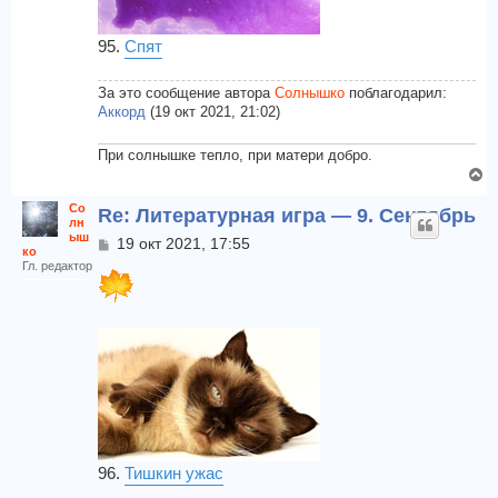
95.
Спят
За это сообщение автора
Солнышко
поблагодарил:
Аккорд
(19 окт 2021, 21:02)
При солнышке тепло, при матери добро.
В
е
Со
Re: Литературная игра — 9. Сентябрь
р
лн
н
ыш
С
19 окт 2021, 17:55
ко
у
о
Гл. редактор
т
о
б
ь
щ
с
е
я
н
к
и
н
е
а
ч
а
л
96.
Тишкин ужас
у