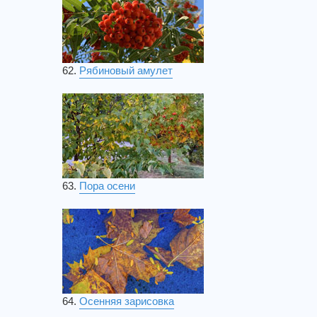
62.
Рябиновый амулет
63.
Пора осени
64.
Осенняя зарисовка