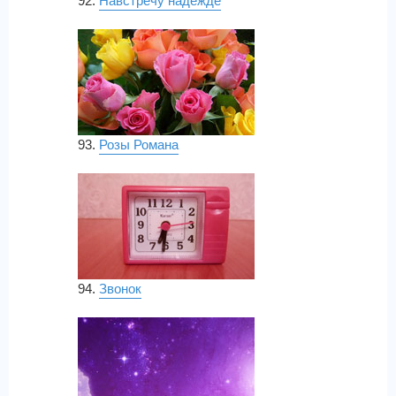
92.
Навстречу надежде
93.
Розы Романа
94.
Звонок