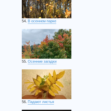
54.
В осеннем парке
55.
Осенние загадки
56.
Падают листья