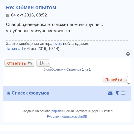
у
Re: Обмен опытом
т
ь
С
04 окт 2016, 08:52
с
о
я
о
Спасибо,наверняка это может помочь группе с
к
б
углубленным изучением языка.
щ
н
е
а
н
За это сообщение автора
evait
поблагодарил:
ч
и
ТатьянаП
(06 окт 2016, 10:14)
а
е
В
л
е
у
Ответить
р
3 сообщения • Страница
1
из
1
н
у
Перейти
т
ь
с
Список форумов
я
к
н
Создано на основе
phpBB
® Forum Software © phpBB Limited
а
Русская поддержка phpBB
ч
а
л