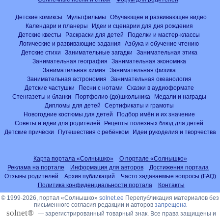
Детские комиксы
Мультфильмы
Обучающее и развивающее видео
Календари и планеры
Идеи и сценарии для дня рождения
Детские квесты
Раскраски для детей
Поделки и мастер-классы
Логические и развивающие задания
Азбука и обучение чтению
Детские стихи
Занимательные загадки
Занимательная этика
Занимательная география
Занимательная экономика
Занимательная химия
Занимательная физика
Занимательная астрономия
Занимательная океанология
Детские частушки
Песни с нотами
Сказки в аудиоформате
Стенгазеты и бланки
Портфолио (до)школьника
Медали и награды
Дипломы для детей
Сертификаты и грамоты
Новогодние костюмы для детей
Подбор имён и их значение
Советы и идеи для родителей
Рецепты полезных блюд для детей
Детские причёски
Путешествия с ребёнком
Идеи рукоделия и творчества
Карта портала «Солнышко»
О портале «Солнышко»
Реклама на портале
Информация для авторов
Достижения портала
Отзывы родителей
Архив публикаций
Часто задаваемые вопросы (FAQ)
Политика конфиденциальности портала
Контакты
© 1999-2026, портал «Солнышко»
solnet.ee
Перепубликация материалов без
письменного согласия редакции и авторов
запрещена
solnet®
— зарегистрированный товарный знак. Все права защищены и