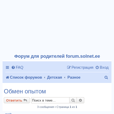
Форум для родителей forum.solnet.ee
FAQ
Регистрация
Вход
П
Список форумов
Детская
Разное
о
Обмен опытом
и
Поиск
Расширенный пои
Ответить
с
3 сообщения • Страница
1
из
1
к