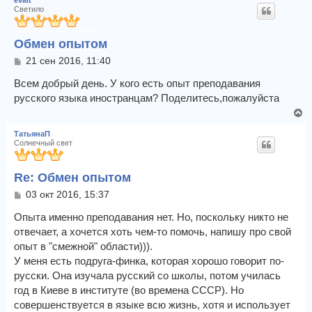
evait
Светило
Обмен опытом
С
21 сен 2016, 11:40
о
о
Всем добрый день. У кого есть опыт преподавания
б
русского языка иностранцам? Поделитесь,пожалуйста
щ
В
е
е
н
ТатьянаП
и
р
Солнечный свет
е
н
у
Re: Обмен опытом
т
ь
С
03 окт 2016, 15:37
с
о
я
о
Опыта именно преподавания нет. Но, поскольку никто не
к
б
отвечает, а хочется хоть чем-то помочь, напишу про свой
щ
н
опыт в "смежной" области))).
е
а
У меня есть подруга-финка, которая хорошо говорит по-
н
ч
и
русски. Она изучала русский со школы, потом училась
а
е
л
год в Киеве в институте (во времена СССР). Но
у
совершенствуется в языке всю жизнь, хотя и использует