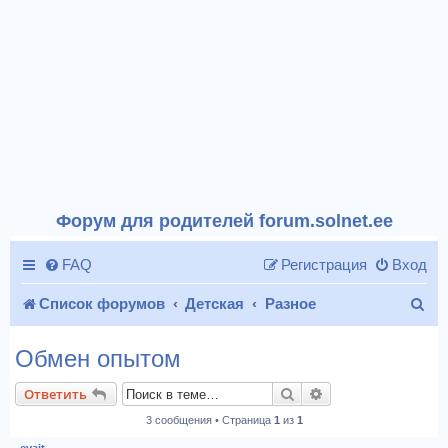
Форум для родителей forum.solnet.ee
FAQ
Регистрация
Вход
П
Список форумов
Детская
Разное
о
Обмен опытом
и
Поиск
Расширенный пои
Ответить
с
3 сообщения • Страница
1
из
1
к