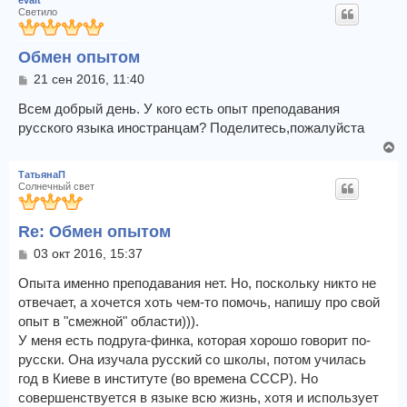
evait
Светило
Обмен опытом
С
21 сен 2016, 11:40
о
о
Всем добрый день. У кого есть опыт преподавания
б
русского языка иностранцам? Поделитесь,пожалуйста
щ
В
е
е
н
ТатьянаП
и
р
Солнечный свет
е
н
у
Re: Обмен опытом
т
ь
С
03 окт 2016, 15:37
с
о
я
о
Опыта именно преподавания нет. Но, поскольку никто не
к
б
отвечает, а хочется хоть чем-то помочь, напишу про свой
щ
н
опыт в "смежной" области))).
е
а
У меня есть подруга-финка, которая хорошо говорит по-
н
ч
и
русски. Она изучала русский со школы, потом училась
а
е
л
год в Киеве в институте (во времена СССР). Но
у
совершенствуется в языке всю жизнь, хотя и использует