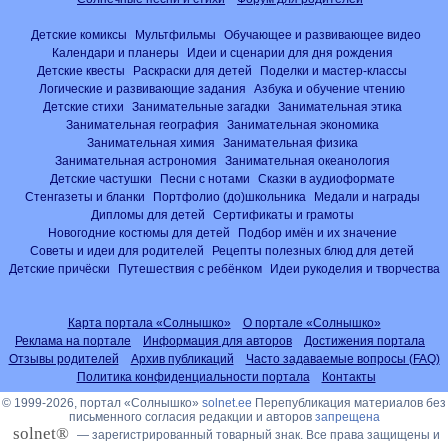
Детские комиксы
Мультфильмы
Обучающее и развивающее видео
Календари и планеры
Идеи и сценарии для дня рождения
Детские квесты
Раскраски для детей
Поделки и мастер-классы
Логические и развивающие задания
Азбука и обучение чтению
Детские стихи
Занимательные загадки
Занимательная этика
Занимательная география
Занимательная экономика
Занимательная химия
Занимательная физика
Занимательная астрономия
Занимательная океанология
Детские частушки
Песни с нотами
Сказки в аудиоформате
Стенгазеты и бланки
Портфолио (до)школьника
Медали и награды
Дипломы для детей
Сертификаты и грамоты
Новогодние костюмы для детей
Подбор имён и их значение
Советы и идеи для родителей
Рецепты полезных блюд для детей
Детские причёски
Путешествия с ребёнком
Идеи рукоделия и творчества
Карта портала «Солнышко»
О портале «Солнышко»
Реклама на портале
Информация для авторов
Достижения портала
Отзывы родителей
Архив публикаций
Часто задаваемые вопросы (FAQ)
Политика конфиденциальности портала
Контакты
© 1999-2026, портал «Солнышко»
solnet.ee
Перепубликация материалов без
письменного согласия редакции и авторов
запрещена
solnet®
— зарегистрированный товарный знак. Все права защищены и