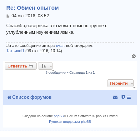
у
Re: Обмен опытом
т
ь
С
04 окт 2016, 08:52
с
о
я
о
Спасибо,наверняка это может помочь группе с
к
б
углубленным изучением языка.
щ
н
е
а
н
За это сообщение автора
evait
поблагодарил:
ч
и
ТатьянаП
(06 окт 2016, 10:14)
а
е
В
л
е
у
Ответить
р
3 сообщения • Страница
1
из
1
н
у
Перейти
т
ь
с
Список форумов
я
к
н
Создано на основе
phpBB
® Forum Software © phpBB Limited
а
Русская поддержка phpBB
ч
а
л