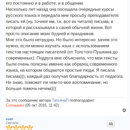
его постоянно и в работе, и в общении.
Несколько лет назад она посещала очередные курсы
русского языка и передала мне просьбу преподавателя:
писать ей (ну, точнее им, т.к. все их читали) письма, в
которой я рассказывала о своей обычной жизни. Вот
просто описание моих будней и праздников.
Мне это было нетрудно. Но было интересно: зачем это
нужно, если можно изучать язык с использованием
текстов настоящих писателей (от Толстого-Пушкина до
современных). Подруга мне объяснила, что мои тексты
были очень полезны именно как образец современного
языка, на котором общаются простые люди. Я писала
письма))), каждый раз получая благодарность от педагога.
Не знаю, поможет ли чем-то мое воспоминание, но
больше помочь нечем((((
За это сообщение автора
ТатьянаП
поблагодарил:
Солнышко
(05 окт 2016, 11:42)
В
е
evait
р
Светило
н