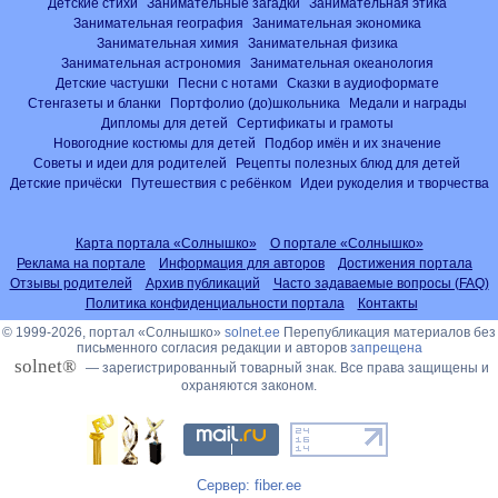
Детские стихи
Занимательные загадки
Занимательная этика
Занимательная география
Занимательная экономика
Занимательная химия
Занимательная физика
Занимательная астрономия
Занимательная океанология
Детские частушки
Песни с нотами
Сказки в аудиоформате
Стенгазеты и бланки
Портфолио (до)школьника
Медали и награды
Дипломы для детей
Сертификаты и грамоты
Новогодние костюмы для детей
Подбор имён и их значение
Советы и идеи для родителей
Рецепты полезных блюд для детей
Детские причёски
Путешествия с ребёнком
Идеи рукоделия и творчества
Карта портала «Солнышко»
О портале «Солнышко»
Реклама на портале
Информация для авторов
Достижения портала
Отзывы родителей
Архив публикаций
Часто задаваемые вопросы (FAQ)
Политика конфиденциальности портала
Контакты
© 1999-2026, портал «Солнышко»
solnet.ee
Перепубликация материалов без
письменного согласия редакции и авторов
запрещена
solnet®
— зарегистрированный товарный знак. Все права защищены и
охраняются законом.
Сервер: fiber.ee