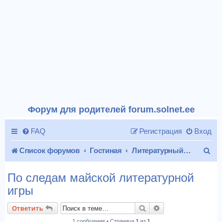
Форум для родителей forum.solnet.ee
FAQ
Регистрация
Вход
П
Список форумов
Гостиная
Литературный уголок
о
По следам майской литературной
и
игры
с
Поиск
Расширенный пои
Ответить
к
1 сообщение • Страница
1
из
1