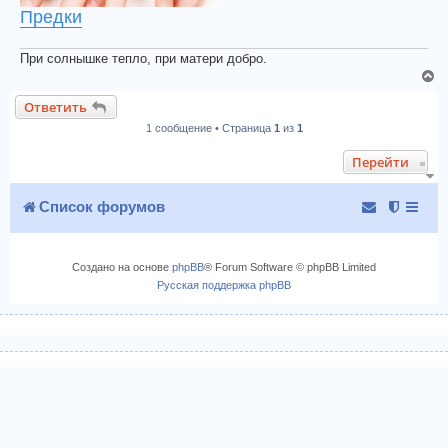
Предки
При солнышке тепло, при матери добро.
В
е
Ответить
р
1 сообщение • Страница
1
из
1
н
у
Перейти
т
ь
с
Список форумов
я
к
н
Создано на основе
phpBB
® Forum Software © phpBB Limited
а
Русская поддержка phpBB
ч
а
л
у