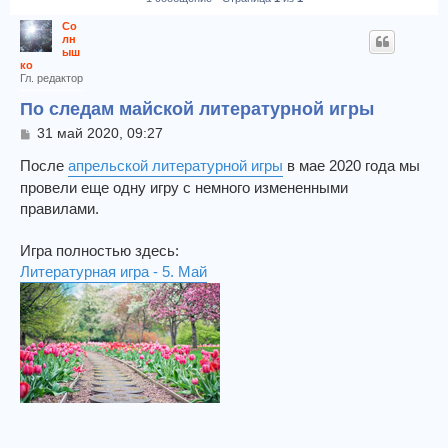
Со
лн
ыш
ко
Гл. редактор
По следам майской литературной игры
С
31 май 2020, 09:27
о
о
После
апрельской литературной игры
в мае 2020 года мы
б
провели еще одну игру с немного измененными
щ
правилами.
е
н
и
Игра полностью здесь:
е
Литературная игра - 5. Май