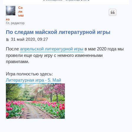
Со
лн
ыш
ко
Гл. редактор
По следам майской литературной игры
С
31 май 2020, 09:27
о
о
После
апрельской литературной игры
в мае 2020 года мы
б
провели еще одну игру с немного измененными
щ
правилами.
е
н
и
Игра полностью здесь:
е
Литературная игра - 5. Май