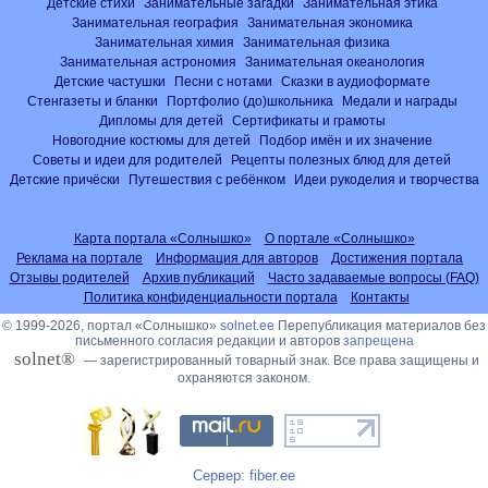
Детские стихи
Занимательные загадки
Занимательная этика
Занимательная география
Занимательная экономика
Занимательная химия
Занимательная физика
Занимательная астрономия
Занимательная океанология
Детские частушки
Песни с нотами
Сказки в аудиоформате
Стенгазеты и бланки
Портфолио (до)школьника
Медали и награды
Дипломы для детей
Сертификаты и грамоты
Новогодние костюмы для детей
Подбор имён и их значение
Советы и идеи для родителей
Рецепты полезных блюд для детей
Детские причёски
Путешествия с ребёнком
Идеи рукоделия и творчества
Карта портала «Солнышко»
О портале «Солнышко»
Реклама на портале
Информация для авторов
Достижения портала
Отзывы родителей
Архив публикаций
Часто задаваемые вопросы (FAQ)
Политика конфиденциальности портала
Контакты
© 1999-2026, портал «Солнышко»
solnet.ee
Перепубликация материалов без
письменного согласия редакции и авторов
запрещена
solnet®
— зарегистрированный товарный знак. Все права защищены и
охраняются законом.
Сервер: fiber.ee