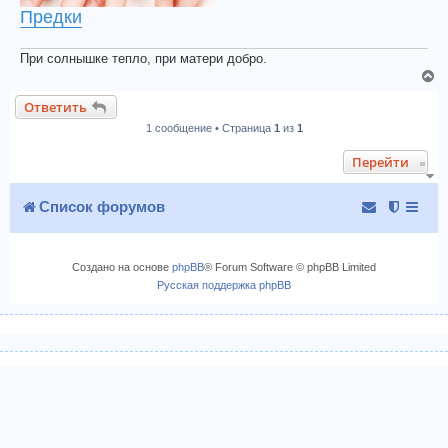
Предки
При солнышке тепло, при матери добро.
В
е
Ответить
р
1 сообщение • Страница
1
из
1
н
у
Перейти
т
ь
с
Список форумов
я
к
н
Создано на основе
phpBB
® Forum Software © phpBB Limited
а
Русская поддержка phpBB
ч
а
л
у