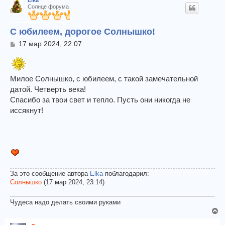
Elka
Солнце форума
С юбилеем, дорогое Солнышко!
С
17 мар 2024, 22:07
о
о
б
щ
Милое Солнышко, с юбилеем, с такой замечательной
е
датой. Четверть века!
н
Спасибо за твои свет и тепло. Пусть они никогда не
и
е
иссякнут!
За это сообщение автора
Elka
поблагодарил:
Солнышко
(17 мар 2024, 23:14)
Чудеса надо делать своими руками
В
е