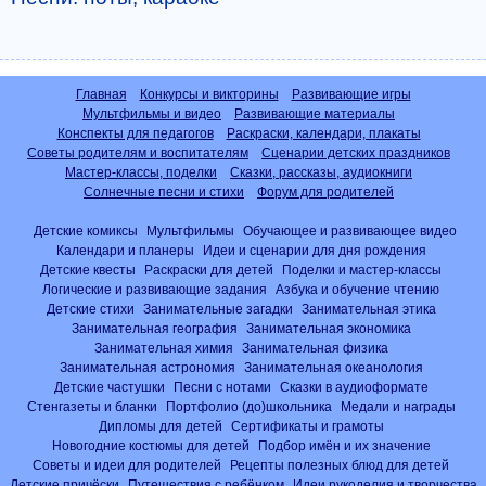
Главная
Конкурсы и викторины
Развивающие игры
Мультфильмы и видео
Развивающие материалы
Конспекты для педагогов
Раскраски, календари, плакаты
Советы родителям и воспитателям
Сценарии детских праздников
Мастер-классы, поделки
Сказки, рассказы, аудиокниги
Солнечные песни и стихи
Форум для родителей
Детские комиксы
Мультфильмы
Обучающее и развивающее видео
Календари и планеры
Идеи и сценарии для дня рождения
Детские квесты
Раскраски для детей
Поделки и мастер-классы
Логические и развивающие задания
Азбука и обучение чтению
Детские стихи
Занимательные загадки
Занимательная этика
Занимательная география
Занимательная экономика
Занимательная химия
Занимательная физика
Занимательная астрономия
Занимательная океанология
Детские частушки
Песни с нотами
Сказки в аудиоформате
Стенгазеты и бланки
Портфолио (до)школьника
Медали и награды
Дипломы для детей
Сертификаты и грамоты
Новогодние костюмы для детей
Подбор имён и их значение
Советы и идеи для родителей
Рецепты полезных блюд для детей
Детские причёски
Путешествия с ребёнком
Идеи рукоделия и творчества