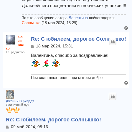
а
е
Дальнейшего процветания и творческих успехов !!!
л
у
За это сообщение автора
Валентина
поблагодарил:
Солнышко
(18 мар 2024, 15:29)
В
е
Со
Re: С юбилеем, дорогое Солнышко!
р
лн
н
ыш
С
18 мар 2024, 15:31
ко
у
о
Гл. редактор
т
о
Валентина, спасибо за поздравление!
б
ь
щ
с
е
я
н
к
При солнышке тепло, при матери добро.
и
н
В
е
а
е
ч
р
а
н
Дженни Герхардт
л
у
Солнечный луч
у
т
ь
Re: С юбилеем, дорогое Солнышко!
с
я
С
09 май 2024, 08:16
к
о