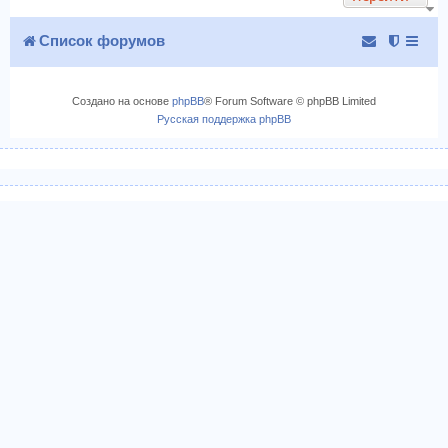
ь
с
Список форумов
я
к
н
Создано на основе
phpBB
® Forum Software © phpBB Limited
а
Русская поддержка phpBB
ч
а
л
у