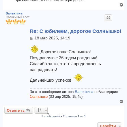
В
е
Валентина
р
Солнечный свет
н
у
Re: С юбилеем, дорогое Солнышко!
т
ь
С
18 мар 2025, 14:19
с
о
я
о
к
б
Дорогое наше Солнышко!
щ
н
Поздравляю с 26 годом рождения!
е
а
Спасибо за то, что ты продолжаешь
н
ч
нас радовать!
и
а
е
л
Дальнейших успехов!
у
За это сообщение автора
Валентина
поблагодарил:
Солнышко
(03 апр 2025, 18:45)
В
е
Ответить
р
7 сообщений • Страница
1
из
1
н
у
Перейти
т