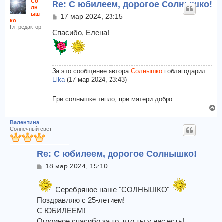
Со
Re: С юбилеем, дорогое Солнышко!
р
лн
н
ыш
С
17 мар 2024, 23:15
ко
у
о
Гл. редактор
т
о
Спасибо, Елена!
б
ь
щ
с
е
я
н
к
и
За это сообщение автора
Солнышко
поблагодарил:
н
е
Elka
(17 мар 2024, 23:43)
а
ч
При солнышке тепло, при матери добро.
а
В
л
е
у
Валентина
р
Солнечный свет
н
у
Re: С юбилеем, дорогое Солнышко!
т
ь
С
18 мар 2024, 15:10
с
о
я
о
к
б
Серебряное наше "СОЛНЫШКО"
щ
н
Поздравляю с 25-летием!
е
а
С ЮБИЛЕЕМ!
н
ч
Огромное спасибо за то, что ты у нас есть!
и