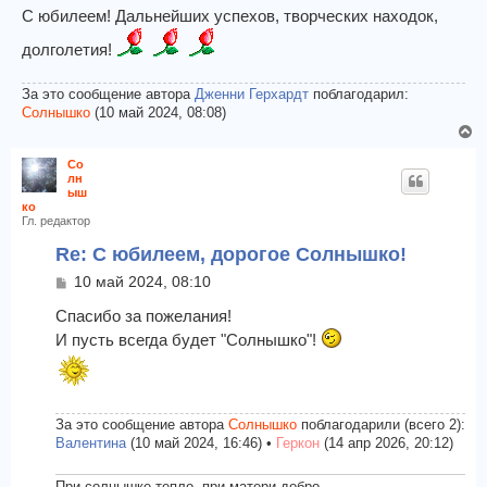
о
С юбилеем! Дальнейших успехов, творческих находок,
н
б
а
долголетия!
щ
ч
е
а
н
л
За это сообщение автора
Дженни Герхардт
поблагодарил:
и
у
Солнышко
(10 май 2024, 08:08)
е
В
е
Со
р
лн
н
ыш
ко
у
Гл. редактор
т
ь
Re: С юбилеем, дорогое Солнышко!
с
С
10 май 2024, 08:10
я
о
к
о
Спасибо за пожелания!
н
б
И пусть всегда будет "Солнышко"!
а
щ
е
ч
н
а
и
л
е
у
За это сообщение автора
Солнышко
поблагодарили (всего 2):
Валентина
(10 май 2024, 16:46) •
Геркон
(14 апр 2026, 20:12)
При солнышке тепло, при матери добро.