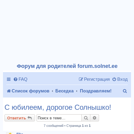
Форум для родителей forum.solnet.ee
FAQ
Регистрация
Вход
П
Список форумов
Беседка
Поздравляем!
о
С юбилеем, дорогое Солнышко!
и
Поиск
Расширенный пои
Ответить
с
7 сообщений • Страница
1
из
1
к