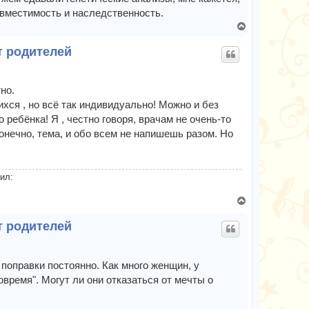
ч
овместимость и наследственность.
а
В
л
е
у
т родителей
р
н
у
т
но.
ь
ся , но всё так индивидуально! Можно и без
с
о ребёнка! Я , честно говоря, врачам не очень-то
я
онечно, тема, и обо всем не напишешь разом. Но
к
н
а
ч
ил:
а
л
В
у
е
т родителей
р
н
у
т
поправки постоянно. Как много женщин, у
ь
овремя". Могут ли они отказаться от мечты о
с
я