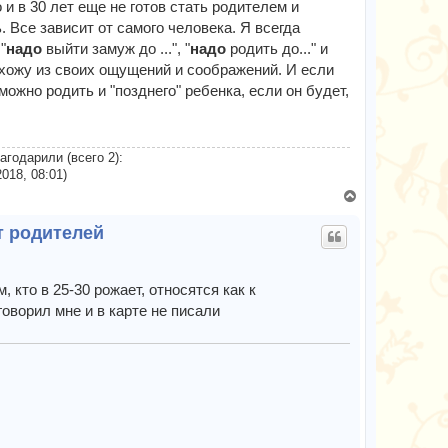
т
 и в 30 лет еще не готов стать родителем и
ь
. Все зависит от самого человека. Я всегда
с
"
надо
выйти замуж до ...", "
надо
родить до..." и
я
 исхожу из своих ощущений и соображений. И если
к
можно родить и "позднего" ребенка, если он будет,
н
а
ч
а
агодарили (всего 2):
л
018, 08:01)
у
В
е
т родителей
р
н
у
т
, кто в 25-30 рожает, относятся как к
ь
говорил мне и в карте не писали
с
я
к
н
а
ч
а
л