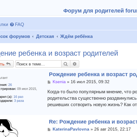
Форум для родителей forum
лки
FAQ
сок форумов
Детская
Ждём ребёнка
ение ребенка и возраст родителей
Поиск
Расширенный поиск
ть
Рождение ребенка и возраст р
ьтант
С
Ksenia
»
16 июл 2015, 09:32
ния:
26
о
стрирован:
09 июл 2015,
о
Когда-то было популярным мнение, что ро
б
рил (а):
16 раз
родительства существенно раздвинулись.
щ
одарили:
3 раза
решивших сотворить новую жизнь? Как от
е
н
и
е
Re: Рождение ребенка и возрас
С
KaterinaPavlovna
»
26 авг 2015, 22:17
о