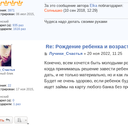
и
За это сообщение автора
Elka
поблагодарил:
е
ния:
3971
Солнышко
(10 сен 2018, 12:29)
стрирован:
06 июл 2015,
нский
Чудеса надо делать своими руками
рил (а):
935 раз
одарили:
1616 раз
Re: Рождение ребенка и возрас
С
Лучики_Счастья
»
20 ноя 2022, 11:25
о
о
Конечно, всем хочется быть молодыми ро
б
когда принимаешь решение завести ребен
и_Счастья
щ
ный блик
дать, и не только материально, но и как 
е
Будет не очень здорово, если ребенок бу
н
и
ния:
22
ищет займы на карту любого банка без пр
стрирован:
17 ноя 2015,
е
нский
рил (а):
0
одарили:
1 раз
ть