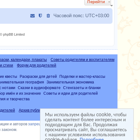
Перейти
у
т
Часовой пояс:
UTC+03:00
ь
с
я
к
© phpBB Limited
н
а
ч
а
раски, календари, плакаты
Советы родителям и воспитателям
л
и стихи
Форум для родителей
у
ие квесты
Раскраски для детей
Поделки и мастер-классы
анимательная география
Занимательная экономика
с нотами
Сказки в аудиоформате
Стенгазеты и бланки
ор имён и их значение
Советы и идеи для родителей
лия и творчества
дителей
Архив публикаций
Часто задаваемые вопросы (FAQ)
Мы используем файлы cookie, чтобы
сделать контент более интересным и
подходящим для Вас. Продолжая
акции и авторов
запрещена
просматривать сайт, Вы соглашаетесь
 законом.
с нашими условиями использования
cookie-файлов.
Подробнее...