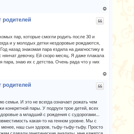
у
В
е
т родителей
р
н
у
т
акомых пар, которые смогли родить после 30 и
ь
ногда и у молодых детки нездоровые рождаются,
с
 Год назад знакомая пара ездила на диагностику в
я
 нянчат девочку. Ей скоро месяц. Я даже плакала
к
 пара, знаю их с детства. Очень рада что у них
н
а
ч
В
а
е
т родителей
л
р
у
н
у
т
ю семьи. И это не всегда означает рожать чем
ь
и конкретной пары. У подруги трое детей, всех
с
 здоровые а младший с рождения с судорогами...
я
овместимость какая-то на генном уровне. Мы с
к
 менее, наш сын здоров, тьфу-тьфу-тьфу. Просто
н
жем сдавали генетические анализы, мне кажется,
а