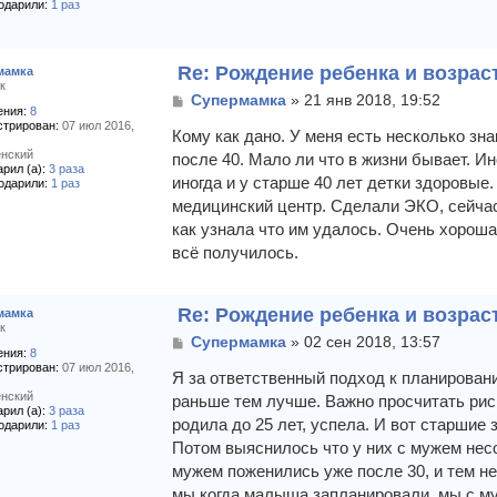
одарили:
1 раз
Re: Рождение ребенка и возрас
мамка
к
С
Супермамка
»
21 янв 2018, 19:52
ния:
8
о
стрирован:
07 июл 2016,
о
Кому как дано. У меня есть несколько зн
б
нский
после 40. Мало ли что в жизни бывает. И
щ
рил (а):
3 раза
иногда и у старше 40 лет детки здоровые.
одарили:
1 раз
е
медицинский центр. Сделали ЭКО, сейчас
н
и
как узнала что им удалось. Очень хорошая
е
всё получилось.
Re: Рождение ребенка и возрас
мамка
к
С
Супермамка
»
02 сен 2018, 13:57
ния:
8
о
стрирован:
07 июл 2016,
о
Я за ответственный подход к планировани
б
нский
раньше тем лучше. Важно просчитать риск
щ
рил (а):
3 раза
родила до 25 лет, успела. И вот старшие
одарили:
1 раз
е
Потом выяснилось что у них с мужем нес
н
и
мужем поженились уже после 30, и тем не
е
мы когда малыша запланировали, мы с му