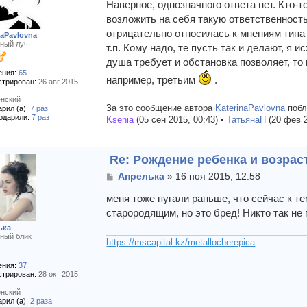
о
Наверное, однозначного ответа нет. Кто-то
б
возложить на себя такую ответственность
щ
отрицательно относилась к мнениям типа 
naPavlovna
е
ный луч
т.п. Кому надо, те пусть так и делают, я
н
и
душа требует и обстановка позволяет, то 
е
ния:
65
например, третьим
.
стрирован:
26 авг 2015,
нский
За это сообщение автора
KaterinaPavlovna
побл
рил (а):
7 раз
одарили:
7 раз
Ksenia
(05 сен 2015, 00:43) •
ТатьянаП
(20 фев 2
Re: Рождение ребенка и возрас
С
Апрелька
»
16 ноя 2015, 12:58
о
о
меня тоже пугали раньше, что сейчас к тем
б
старородящим, но это бред! Никто так не 
щ
ька
е
ный блик
н
https://mscapital.kz/metallocherepica
и
е
ния:
37
стрирован:
28 окт 2015,
нский
рил (а):
2 раза