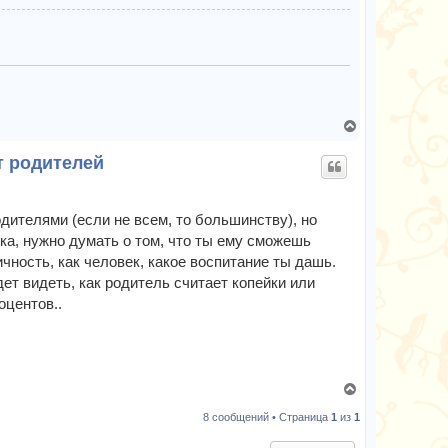
к
н
а
ч
а
л
у
В
е
т родителей
р
н
у
т
дителями (если не всем, то большинству), но
ь
ка, нужно думать о том, что ты ему сможешь
с
личность, как человек, какое воспитание ты дашь.
я
дет видеть, как родитель считает копейки или
к
оцентов..
н
а
ч
а
л
В
у
е
8 сообщений • Страница
1
из
1
р
н