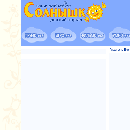
Главная
/
Бес