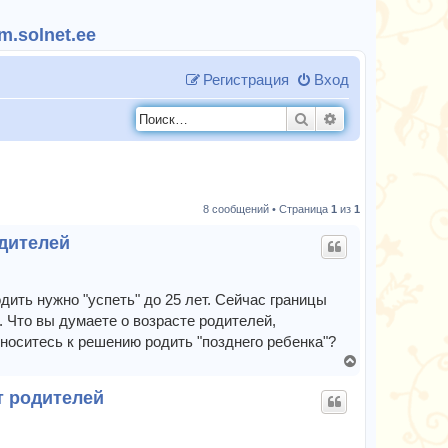
.solnet.ee
Регистрация
Вход
Поиск
Расширенный п
8 сообщений • Страница
1
из
1
одителей
дить нужно "успеть" до 25 лет. Сейчас границы
 Что вы думаете о возрасте родителей,
носитесь к решению родить "позднего ребенка"?
В
е
т родителей
р
н
у