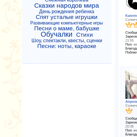
Сказки народов мира
День рождения ребенка
Kateri
Спят усталые игрушки
Солнеч
Развивающие компьютерные игры
Песни о маме, бабушке
Обучалки
Сообще
Стихи
Зареги
Шоу, спектакли, квесты, сценки
21:55
Пол:
же
Песни: ноты, караоке
Благода
Поблаг
Апрел
Солнеч
Сообще
Зареги
20:36
Пол:
же
Благода