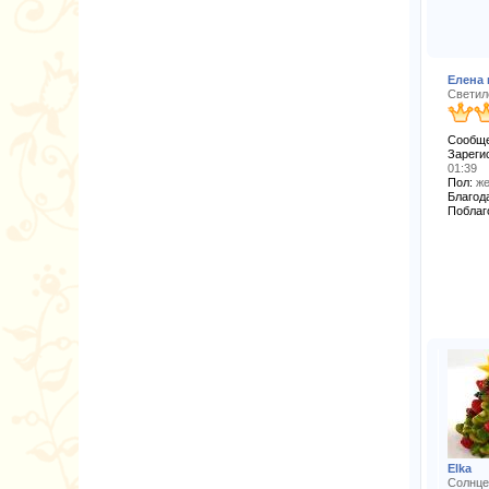
Елена 
Светил
Сообще
Зареги
01:39
Пол:
же
Благода
Поблаг
Elka
Солнце