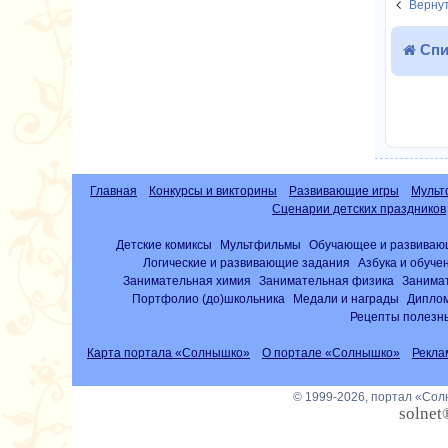
Вернут
Спи
Главная
Конкурсы и викторины
Развивающие игры
Мульт
Сценарии детских праздников
Детские комиксы
Мультфильмы
Обучающее и развиваю
Логические и развивающие задания
Азбука и обуче
Занимательная химия
Занимательная физика
Занима
Портфолио (до)школьника
Медали и награды
Диплом
Рецепты полезны
Карта портала «Солнышко»
О портале «Солнышко»
Рекла
© 1999-2026, портал «Со
solnet