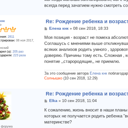
всегда перед зачатием нужно смотреть с
Re: Рождение ребенка и возрас
кнк
о
С
Елена кнк
»
08 сен 2018, 18:33
о
ния:
2811
о
Моя позиция - возраст не помеха абсолют
стрирован:
08 ноя 2017,
б
Соглашусь с мнениями выше откликнувших
щ
нский
всяких анализов родить умного , здоровог
е
рил (а):
205 раз
доверяю. Причины тому есть. Сложная , к
н
одарили:
223 раза
и
понятие ,,старородящие,, не приемлю.
е
За это сообщение автора
Елена кнк
поблагодар
Солнышко
(10 сен 2018, 12:29)
Re: Рождение ребенка и возрас
С
Elka
»
10 сен 2018, 11:04
о
о
К сожалению, жизнь вносит в наши планы 
б
которых не получается родить ребенка "в
щ
материнстве?
е
 форума
н