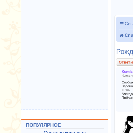
Ссы
Спи
Рожд
Ответи
Ksenia
Консул
Сообще
Зареги
16:06
Благода
Поблаг
ПОПУЛЯРНОЕ
Снежная королева