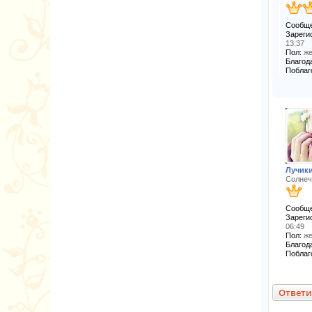
Сообще
Зареги
13:37
Пол:
же
Благода
Поблаг
Лучик
Солнеч
Сообще
Зареги
06:49
Пол:
же
Благода
Поблаг
Ответи