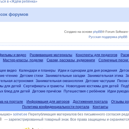
ься в «Ждём ребёнка»
сок форумов
Создано на основе
phpBB
® Forum Software 
Русская поддержка phpBB
фильмы и видео
Развивающие материалы
Конспекты для педагогов
Раск
Мастер-классы, поделки
Сказки, рассказы, аудиокниги
Солнечные песни 
щее видео
Календари и планеры
Идеи и сценарии для дня рождения
Детск
ние чтению
Детские стихи
Занимательные загадки
Занимательная этика
З
тельная астрономия
Занимательная океанология
Детские частушки
Песни 
ы для детей
Сертификаты и грамоты
Новогодние костюмы для детей
Подб
х блюд для детей
Детские причёски
Путешествия с ребёнком
Идеи рукоде
ма на портале
Информация для авторов
Достижения портала
Отзывы ро
Политика конфиденциальности портала
Контакты
лнышко»
solnet.ee
Перепубликация материалов без письменного согласия ред
®
— зарегистрированный товарный знак. Все права защищены и охраняются