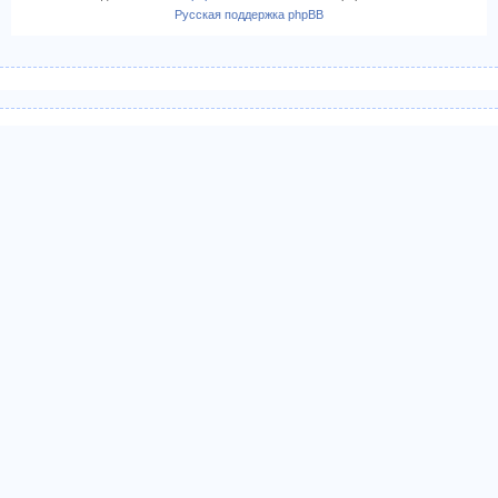
Русская поддержка phpBB
ч
а
л
у