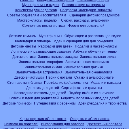
Мультфильмы и видео
Развивающие материалы
Конспекты для педагогов
Раскраски, календари, плакаты
Советы родителям и воспитателям
Сценарии детских праздников
Мастер-классы, поделки
Сказки, рассказы, аудиокниги
Солнечные песни и стихи
Форум для родителей
Детские комиксы
Мультфильмы
Обучающее и развивающее видео
Календари и планеры
Идеи и сценарии для дня рождения
Детские квесты
Раскраски для детей
Поделки и мастер-классы
Логические и развивающие задания
Азбука и обучение чтению
Детские стихи
Занимательные загадки
Занимательная этика
Занимательная география
Занимательная экономика
Занимательная химия
Занимательная физика
Занимательная астрономия
Занимательная океанология
Детские частушки
Песни с нотами
Сказки в аудиоформате
Стенгазеты и бланки
Портфолио (до)школьника
Медали и награды
Дипломы для детей
Сертификаты и грамоты
Новогодние костюмы для детей
Подбор имён и их значение
Советы и идеи для родителей
Рецепты полезных блюд для детей
Детские причёски
Путешествия с ребёнком
Идеи рукоделия и творчества
Карта портала «Солнышко»
О портале «Солнышко»
Реклама на портале
Информация для авторов
Достижения портала