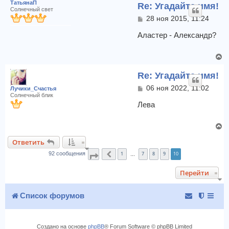
ТатьянаП
Re: Угадайте имя!
Солнечный свет
С
28 ноя 2015, 11:24
о
о
Аластер - Александр?
б
щ
В
е
е
н
Re: Угадайте имя!
и
р
е
н
С
06 ноя 2022, 11:02
Лучики_Счастья
у
о
Солнечный блик
т
о
Лева
б
ь
щ
с
В
е
я
е
н
к
Ответить
и
р
н
е
1
7
8
9
10
н
92 сообщения
Страница
Пред.
10
из
10
…
а
у
ч
Перейти
т
а
ь
л
с
Список форумов
у
я
к
н
Создано на основе
phpBB
® Forum Software © phpBB Limited
а