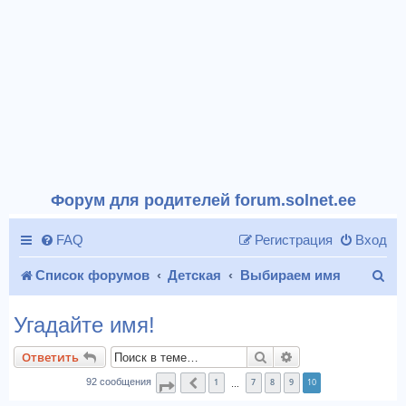
Форум для родителей forum.solnet.ee
FAQ
Регистрация
Вход
П
Список форумов
Детская
Выбираем имя
о
Угадайте имя!
и
Поиск
Расширенный пои
Ответить
с
1
7
8
9
10
92 сообщения
Страница
Пред.
10
из
10
…
к