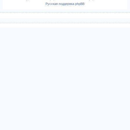
Русская поддержка phpBB
ч
а
л
у