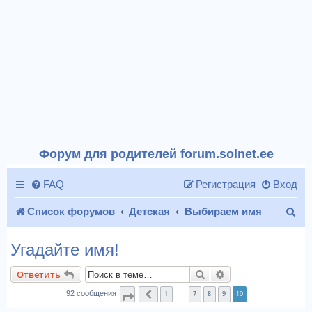
Форум для родителей forum.solnet.ee
FAQ
Регистрация
Вход
П
Список форумов
Детская
Выбираем имя
о
Угадайте имя!
и
Поиск
Расширенный пои
Ответить
с
1
7
8
9
10
92 сообщения
Страница
Пред.
10
из
10
…
к