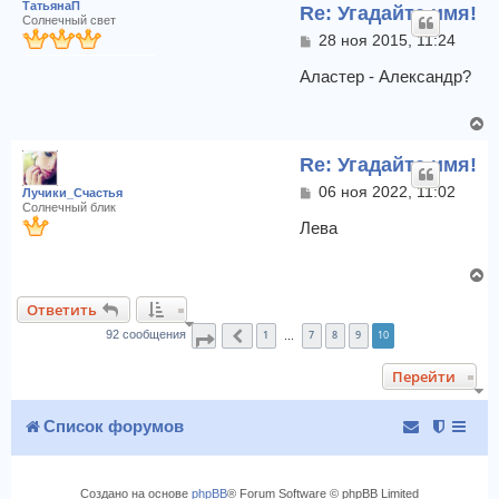
ТатьянаП
Re: Угадайте имя!
Солнечный свет
С
28 ноя 2015, 11:24
о
о
Аластер - Александр?
б
щ
В
е
е
н
Re: Угадайте имя!
и
р
е
н
С
06 ноя 2022, 11:02
Лучики_Счастья
у
о
Солнечный блик
т
о
Лева
б
ь
щ
с
В
е
я
е
н
к
Ответить
и
р
н
е
1
7
8
9
10
н
92 сообщения
Страница
Пред.
10
из
10
…
а
у
ч
Перейти
т
а
ь
л
с
Список форумов
у
я
к
н
Создано на основе
phpBB
® Forum Software © phpBB Limited
а