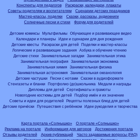
Конспекты для педагогов
Раскраски, календари, плакаты
Советы родителям и воспитателям
Сценарии детских праздников
Мастер-классы, поделки
Сказки, рассказы, аудиокниги
Солнечные песни и стихи
Форум для родителей
Детские комиксы
Мультфильмы
Обучающее и развивающее видео
Календари и планеры
Идеи и сценарии для дня рождения
Детские квесты
Раскраски для детей
Поделки и мастер-классы
Логические и развивающие задания
Азбука и обучение чтению
Детские стихи
Занимательные загадки
Занимательная этика
Занимательная география
Занимательная экономика
Занимательная химия
Занимательная физика
Занимательная астрономия
Занимательная океанология
Детские частушки
Песни с нотами
Сказки в аудиоформате
Стенгазеты и бланки
Портфолио (до)школьника
Медали и награды
Дипломы для детей
Сертификаты и грамоты
Новогодние костюмы для детей
Подбор имён и их значение
Советы и идеи для родителей
Рецепты полезных блюд для детей
Детские причёски
Путешествия с ребёнком
Идеи рукоделия и творчества
Карта портала «Солнышко»
О портале «Солнышко»
Реклама на портале
Информация для авторов
Достижения портала
Отзывы родителей
Архив публикаций
Часто задаваемые вопросы (FAQ)