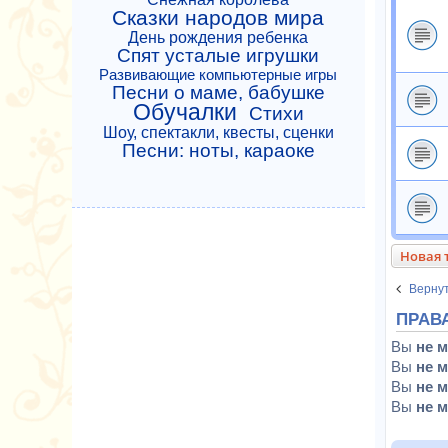
Сказки народов мира
День рождения ребенка
Спят усталые игрушки
Развивающие компьютерные игры
Песни о маме, бабушке
Обучалки
Стихи
Шоу, спектакли, квесты, сценки
Песни: ноты, караоке
Новая 
Вернут
ПРАВ
Вы
не 
Вы
не 
Вы
не 
Вы
не 