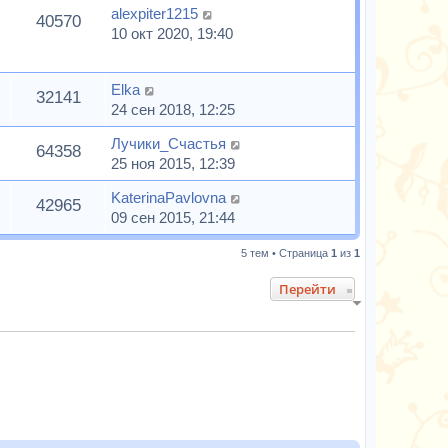
alexpiter1215
40570
10 окт 2020, 19:40
Elka
32141
24 сен 2018, 12:25
Лучики_Счастья
64358
25 ноя 2015, 12:39
KaterinaPavlovna
42965
09 сен 2015, 21:44
5 тем • Страница
1
из
1
Перейти