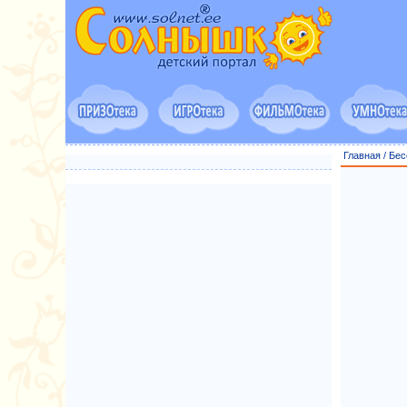
Главная
/
Бес