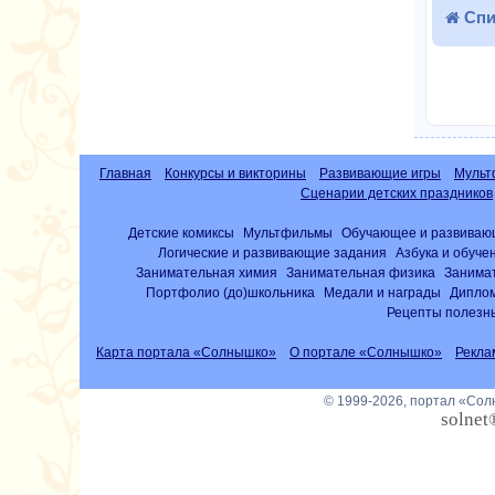
Спи
Главная
Конкурсы и викторины
Развивающие игры
Мульт
Сценарии детских праздников
Детские комиксы
Мультфильмы
Обучающее и развиваю
Логические и развивающие задания
Азбука и обуче
Занимательная химия
Занимательная физика
Занима
Портфолио (до)школьника
Медали и награды
Диплом
Рецепты полезны
Карта портала «Солнышко»
О портале «Солнышко»
Рекла
© 1999-2026, портал «Со
solnet