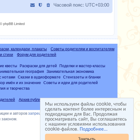
Часовой пояс:
UTC+03:00
© phpBB Limited
раски, календари, плакаты
Советы родителям и воспитателям
и стихи
Форум для родителей
ие квесты
Раскраски для детей
Поделки и мастер-классы
анимательная география
Занимательная экономика
с нотами
Сказки в аудиоформате
Стенгазеты и бланки
ор имён и их значение
Советы и идеи для родителей
лия и творчества
дителей
Архив публикаций
Часто задаваемые вопросы (FAQ)
Мы используем файлы cookie, чтобы
сделать контент более интересным и
подходящим для Вас. Продолжая
акции и авторов
запрещена
просматривать сайт, Вы соглашаетесь
 законом.
с нашими условиями использования
cookie-файлов.
Подробнее...
Закрыть