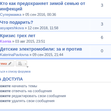
Кто как предохраняет зимой семью от
3
инфекций
Супермамка
» 05 сен 2016, 00:36
Что подарить?
3
asyapeshkova
» 12 сен 2018, 11:58
Кризис трех лет
6
Ksenia
» 03 авг 2015, 23:51
Детские электромобили: за и против
0
KaterinaPavlovna
» 09 сен 2015, 21:44
тема
ься к списку форумов
А ДОСТУПА
можете
начинать темы
можете
отвечать на сообщения
можете
редактировать свои сообщения
можете
удалять свои сообщения