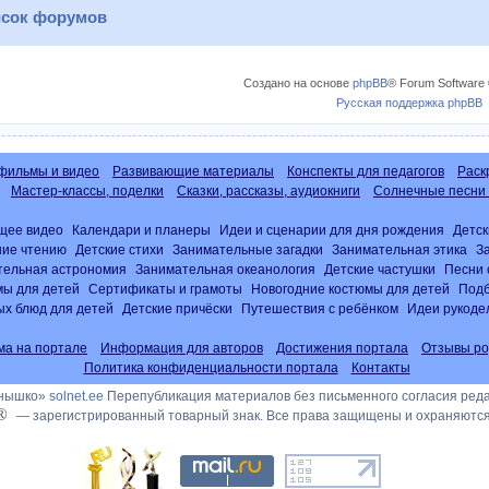
сок форумов
Создано на основе
phpBB
® Forum Software 
Русская поддержка phpBB
фильмы и видео
Развивающие материалы
Конспекты для педагогов
Раск
Мастер-классы, поделки
Сказки, рассказы, аудиокниги
Солнечные песни 
щее видео
Календари и планеры
Идеи и сценарии для дня рождения
Детск
ние чтению
Детские стихи
Занимательные загадки
Занимательная этика
З
тельная астрономия
Занимательная океанология
Детские частушки
Песни 
ы для детей
Сертификаты и грамоты
Новогодние костюмы для детей
Подб
х блюд для детей
Детские причёски
Путешествия с ребёнком
Идеи рукоде
ма на портале
Информация для авторов
Достижения портала
Отзывы ро
Политика конфиденциальности портала
Контакты
лнышко»
solnet.ee
Перепубликация материалов без письменного согласия ред
®
— зарегистрированный товарный знак. Все права защищены и охраняются