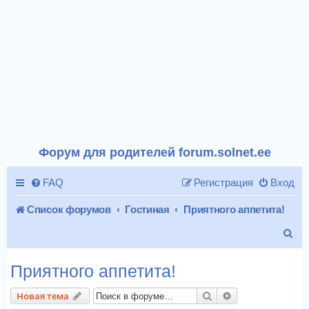
Форум для родителей forum.solnet.ee
FAQ
Регистрация
Вход
Список форумов
Гостиная
Приятного аппетита!
П
о
Приятного аппетита!
и
Поиск
Расширенный п
Новая тема
с