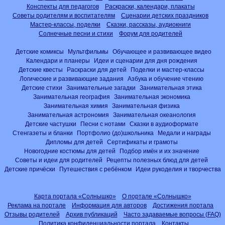
Конспекты для педагогов
Раскраски, календари, плакаты
Советы родителям и воспитателям
Сценарии детских праздников
Мастер-классы, поделки
Сказки, рассказы, аудиокниги
Солнечные песни и стихи
Форум для родителей
Детские комиксы
Мультфильмы
Обучающее и развивающее видео
Календари и планеры
Идеи и сценарии для дня рождения
Детские квесты
Раскраски для детей
Поделки и мастер-классы
Логические и развивающие задания
Азбука и обучение чтению
Детские стихи
Занимательные загадки
Занимательная этика
Занимательная география
Занимательная экономика
Занимательная химия
Занимательная физика
Занимательная астрономия
Занимательная океанология
Детские частушки
Песни с нотами
Сказки в аудиоформате
Стенгазеты и бланки
Портфолио (до)школьника
Медали и награды
Дипломы для детей
Сертификаты и грамоты
Новогодние костюмы для детей
Подбор имён и их значение
Советы и идеи для родителей
Рецепты полезных блюд для детей
Детские причёски
Путешествия с ребёнком
Идеи рукоделия и творчества
Карта портала «Солнышко»
О портале «Солнышко»
Реклама на портале
Информация для авторов
Достижения портала
Отзывы родителей
Архив публикаций
Часто задаваемые вопросы (FAQ)
Политика конфиденциальности портала
Контакты