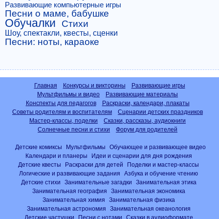
Развивающие компьютерные игры
Песни о маме, бабушке
Обучалки
Стихи
Шоу, спектакли, квесты, сценки
Песни: ноты, караоке
Главная
Конкурсы и викторины
Развивающие игры
Мультфильмы и видео
Развивающие материалы
Конспекты для педагогов
Раскраски, календари, плакаты
Советы родителям и воспитателям
Сценарии детских праздников
Мастер-классы, поделки
Сказки, рассказы, аудиокниги
Солнечные песни и стихи
Форум для родителей
Детские комиксы
Мультфильмы
Обучающее и развивающее видео
Календари и планеры
Идеи и сценарии для дня рождения
Детские квесты
Раскраски для детей
Поделки и мастер-классы
Логические и развивающие задания
Азбука и обучение чтению
Детские стихи
Занимательные загадки
Занимательная этика
Занимательная география
Занимательная экономика
Занимательная химия
Занимательная физика
Занимательная астрономия
Занимательная океанология
Детские частушки
Песни с нотами
Сказки в аудиоформате