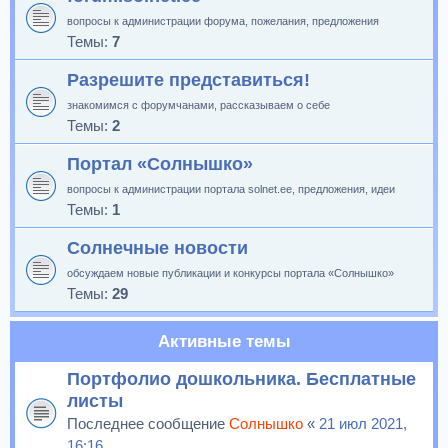
вопросы к администрации форума, пожелания, предложения
Темы:
7
Разрешите представиться!
знакомимся с форумчанами, рассказываем о себе
Темы:
2
Портал «Солнышко»
вопросы к администрации портала solnet.ee, предложения, идеи
Темы:
1
Солнечные новости
обсуждаем новые публикации и конкурсы портала «Солнышко»
Темы:
29
Активные темы
Портфолио дошкольника. Бесплатные
листы
Последнее сообщение
Солнышко
«
21 июл 2021,
16:16