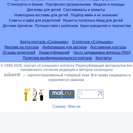
Стенгазеты и бланки
Портфолио (до)школьника
Медали и награды
Дипломы для детей
Сертификаты и грамоты
Новогодние костюмы для детей
Подбор имён и их значение
Советы и идеи для родителей
Рецепты полезных блюд для детей
Детские причёски
Путешествия с ребёнком
Идеи рукоделия и творчества
Карта портала «Солнышко»
О портале «Солнышко»
Реклама на портале
Информация для авторов
Достижения портала
Отзывы родителей
Архив публикаций
Часто задаваемые вопросы (FAQ)
Политика конфиденциальности портала
Контакты
© 1999-2026, портал «Солнышко»
solnet.ee
Перепубликация материалов без
письменного согласия редакции и авторов
запрещена
solnet®
— зарегистрированный товарный знак. Все права защищены и
охраняются законом.
Сервер: fiber.ee