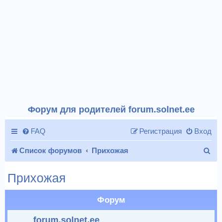
Форум для родителей forum.solnet.ee
FAQ
Регистрация
Вход
П
Список форумов
Прихожая
о
Прихожая
и
с
Форум
к
forum.solnet.ee