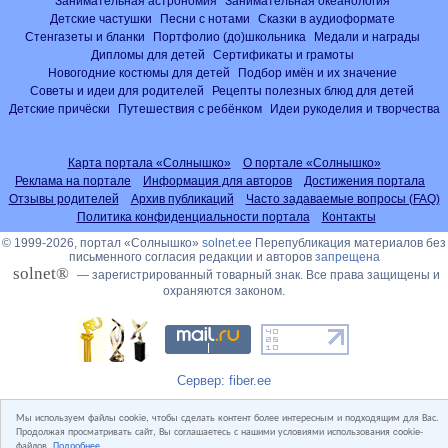
Занимательная астрономия
Занимательная океанология
Детские частушки
Песни с нотами
Сказки в аудиоформате
Стенгазеты и бланки
Портфолио (до)школьника
Медали и награды
Дипломы для детей
Сертификаты и грамоты
Новогодние костюмы для детей
Подбор имён и их значение
Советы и идеи для родителей
Рецепты полезных блюд для детей
Детские причёски
Путешествия с ребёнком
Идеи рукоделия и творчества
Карта портала «Солнышко»
О портале «Солнышко»
Реклама на портале
Информация для авторов
Достижения портала
Отзывы родителей
Архив публикаций
Часто задаваемые вопросы (FAQ)
Политика конфиденциальности портала
Контакты
© 1999-2026, портал «Солнышко»
solnet.ee
Перепубликация материалов без
письменного согласия редакции и авторов
запрещена
solnet®
— зарегистрированный товарный знак. Все права защищены и
охраняются законом.
Сервер: fiber.ee
Мы используем файлы cookie, чтобы сделать контент более интересным и подходящим для Вас.
Продолжая просматривать сайт, Вы соглашаетесь с нашими условиями использования cookie-
файлов.
Подробнее...