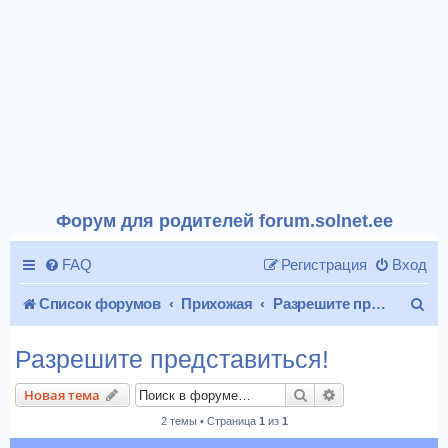
Форум для родителей forum.solnet.ee
FAQ
Регистрация
Вход
П
Список форумов
Прихожая
Разрешите представиться!
о
Разрешите представиться!
и
Поиск
Расширенный п
Новая тема
с
2 темы • Страница
1
из
1
к