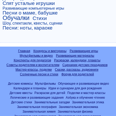
Спят усталые игрушки
Развивающие компьютерные игры
Песни о маме, бабушке
Обучалки
Стихи
Шоу, спектакли, квесты, сценки
Песни: ноты, караоке
Главная
Конкурсы и викторины
Развивающие игры
Мультфильмы и видео
Развивающие материалы
Конспекты для педагогов
Раскраски, календари, плакаты
Советы родителям и воспитателям
Сценарии детских праздников
Мастер-классы, поделки
Сказки, рассказы, аудиокниги
Солнечные песни и стихи
Форум для родителей
Детские комиксы
Мультфильмы
Обучающее и развивающее видео
Календари и планеры
Идеи и сценарии для дня рождения
Детские квесты
Раскраски для детей
Поделки и мастер-классы
Логические и развивающие задания
Азбука и обучение чтению
Детские стихи
Занимательные загадки
Занимательная этика
Занимательная география
Занимательная экономика
Занимательная химия
Занимательная физика