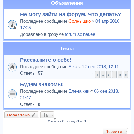
Объявления
Не могу зайти на форум. Что делать?
Последнее сообщение
Солнышко
«
04 апр 2016,
17:25
Добавлено в форуме
forum.solnet.ee
Темы
Расскажите о себе!
Последнее сообщение
Elka
«
12 сен 2018, 12:11
Ответы:
57
1
2
3
4
5
6
Будем знакомы!
Последнее сообщение
Елена кнк
«
06 сен 2018,
21:47
Ответы:
8
Новая тема
2 темы • Страница
1
из
1
Перейти