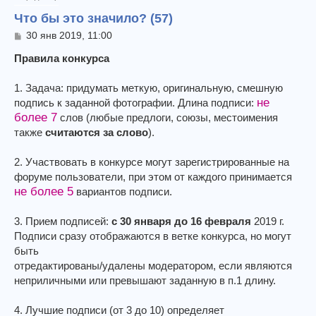
Что бы это значило? (57)
С
30 янв 2019, 11:00
о
о
Правила конкурса
б
щ
1. Задача: придумать меткую, оригинальную, смешную
е
не
подпись к заданной фотографии. Длина подписи:
н
и
более 7
слов (любые предлоги, союзы, местоимения
е
также
считаются за слово
).
2. Участвовать в конкурсе могут зарегистрированные на
форуме пользователи, при этом от каждого принимается
не более 5
вариантов подписи.
3. Прием подписей:
с 30 января до 16 февраля
2019 г.
Подписи сразу отображаются в ветке конкурса, но могут
быть
отредактированы/удалены модератором, если являются
неприличными или превышают заданную в п.1 длину.
4. Лучшие подписи (от 3 до 10) определяет