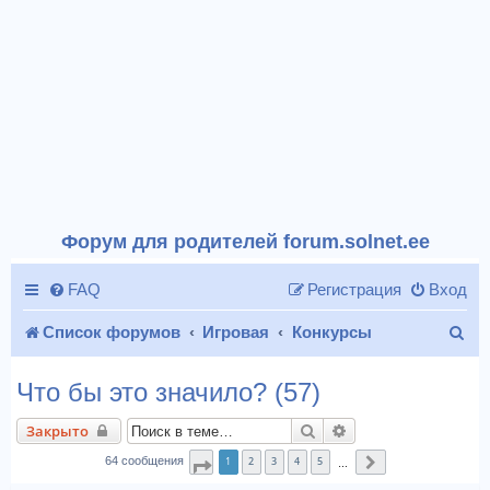
Форум для родителей forum.solnet.ee
FAQ
Регистрация
Вход
П
Список форумов
Игровая
Конкурсы
о
Что бы это значило? (57)
и
Поиск
Расширенный поис
Закрыто
с
1
2
3
4
5
64 сообщения
Страница
1
из
7
След.
…
к