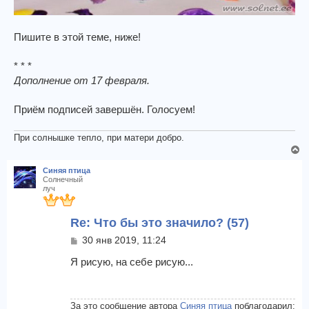
Пишите в этой теме, ниже!
* * *
Дополнение от 17 февраля.
Приём подписей завершён. Голосуем!
При солнышке тепло, при матери добро.
В
е
Синяя птица
р
Солнечный
н
луч
у
т
Re: Что бы это значило? (57)
ь
с
С
30 янв 2019, 11:24
я
о
о
Я рисую, на себе рисую...
к
б
н
щ
а
е
ч
н
За это сообщение автора
Синяя птица
поблагодарил: