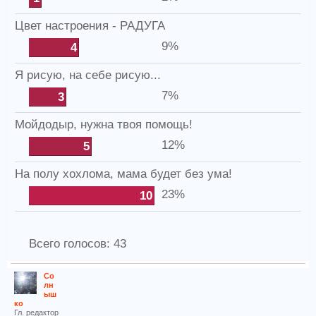
Цвет настроения - РАДУГА
9%
4
Я рисую, на себе рисую...
7%
3
Мойдодыр, нужна твоя помощь!
12%
5
На полу хохлома, мама будет без ума!
23%
10
Всего голосов:
43
Со
лн
ыш
ко
Гл. редактор