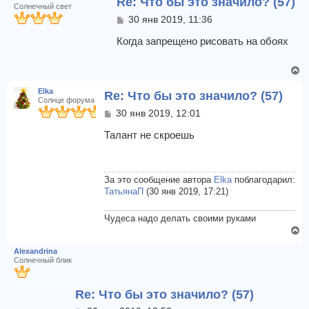
Re: Что бы это значило? (57)
и
р
Солнечный свет
н
е
н
С
30 янв 2019, 11:36
а
у
о
ч
т
о
Когда запрещено рисовать на обоях
а
б
ь
л
щ
с
у
В
е
я
е
н
к
Elka
Re: Что бы это значило? (57)
и
р
Солнце форума
н
е
н
С
30 янв 2019, 12:01
а
у
о
ч
т
о
Талант не скроешь
а
б
ь
л
щ
с
у
е
я
н
За это сообщение автора
Elka
поблагодарил:
к
и
ТатьянаП
(30 янв 2019, 17:21)
н
е
а
Чудеса надо делать своими руками
ч
В
а
е
л
Alexandrina
р
у
Солнечный блик
н
у
Re: Что бы это значило? (57)
т
ь