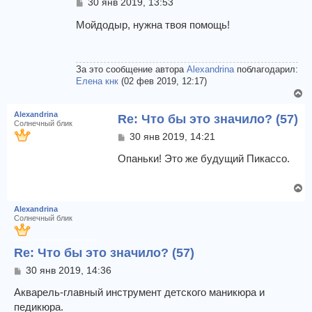
С
30 янв 2019, 13:53
с
о
я
о
Мойдодыр, нужна твоя помощь!
к
б
щ
н
е
а
н
За это сообщение автора
Alexandrina
поблагодарил:
ч
и
Елена кнк
(02 фев 2019, 12:17)
а
е
В
л
е
у
Alexandrina
Re: Что бы это значило? (57)
р
Солнечный блик
н
С
30 янв 2019, 14:21
у
о
т
о
Опаньки! Это же будущий Пикассо.
б
ь
щ
с
В
е
я
е
н
к
Alexandrina
и
р
Солнечный блик
н
е
н
а
у
ч
Re: Что бы это значило? (57)
т
а
ь
С
л
30 янв 2019, 14:36
с
о
у
я
о
Акварель-главный инструмент детского маникюра и
к
б
педикюра.