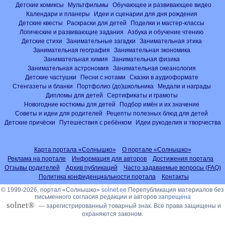
Детские комиксы
Мультфильмы
Обучающее и развивающее видео
Календари и планеры
Идеи и сценарии для дня рождения
Детские квесты
Раскраски для детей
Поделки и мастер-классы
Логические и развивающие задания
Азбука и обучение чтению
Детские стихи
Занимательные загадки
Занимательная этика
Занимательная география
Занимательная экономика
Занимательная химия
Занимательная физика
Занимательная астрономия
Занимательная океанология
Детские частушки
Песни с нотами
Сказки в аудиоформате
Стенгазеты и бланки
Портфолио (до)школьника
Медали и награды
Дипломы для детей
Сертификаты и грамоты
Новогодние костюмы для детей
Подбор имён и их значение
Советы и идеи для родителей
Рецепты полезных блюд для детей
Детские причёски
Путешествия с ребёнком
Идеи рукоделия и творчества
Карта портала «Солнышко»
О портале «Солнышко»
Реклама на портале
Информация для авторов
Достижения портала
Отзывы родителей
Архив публикаций
Часто задаваемые вопросы (FAQ)
Политика конфиденциальности портала
Контакты
© 1999-2026, портал «Солнышко»
solnet.ee
Перепубликация материалов без
письменного согласия редакции и авторов
запрещена
solnet®
— зарегистрированный товарный знак. Все права защищены и
охраняются законом.