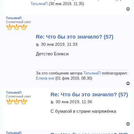
а
и
ТатьянаП
(30 янв 2019, 11:35)
л
е
В
у
е
ТатьянаП
р
Солнечный свет
н
у
Re: Что бы это значило? (57)
т
ь
С
30 янв 2019, 11:33
с
о
я
о
Детство Бэнкси
к
б
щ
н
е
а
н
За это сообщение автора
ТатьянаП
поблагодарил:
ч
и
Елена кнк
(01 фев 2019, 08:30)
а
е
В
л
е
у
ТатьянаП
Re: Что бы это значило? (57)
р
Солнечный свет
н
С
30 янв 2019, 11:36
у
о
т
о
С бумагой в стране напряжёнка
б
ь
щ
с
В
е
я
е
н
к
ТатьянаП