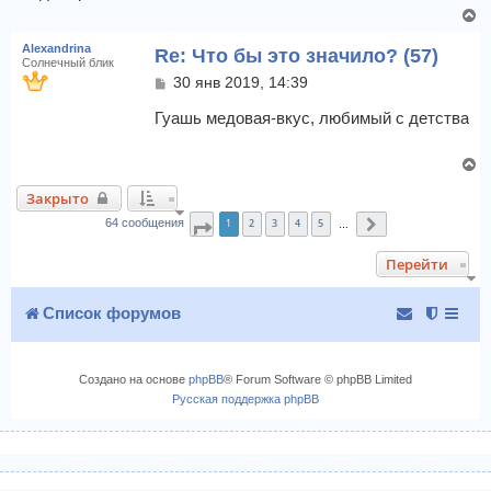
щ
н
В
е
а
е
н
ч
Alexandrina
Re: Что бы это значило? (57)
и
р
а
Солнечный блик
е
н
С
л
30 янв 2019, 14:39
у
о
у
т
о
Гуашь медовая-вкус, любимый с детства
б
ь
щ
с
В
е
я
е
н
к
Закрыто
и
р
н
е
1
2
3
4
5
н
64 сообщения
Страница
1
из
7
След.
…
а
у
ч
Перейти
т
а
ь
л
с
Список форумов
у
я
к
н
Создано на основе
phpBB
® Forum Software © phpBB Limited
а
Русская поддержка phpBB
ч
а
л
у