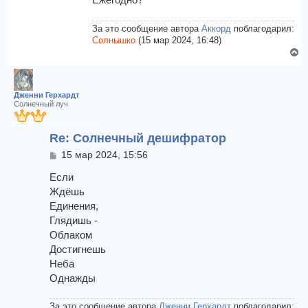
у
За это сообщение автора
Аккорд
поблагодарил:
Солнышко
(15 мар 2024, 16:48)
В
е
р
н
Дженни Герхардт
у
Солнечный луч
т
ь
Re: Солнечный дешифратор
с
я
С
15 мар 2024, 15:56
к
о
о
Если
н
б
а
Ждёшь
щ
ч
Единения,
е
а
Глядишь -
н
л
и
Облаком
у
е
Достигнешь
Неба
Однажды
За это сообщение автора
Дженни Герхардт
поблагодарил: