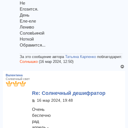
Не
н
ч
и
Егозится.
а
е
л
День
у
Еле-еле
Лениво
СоловЬиной
Ноткой
Обрамится...
За это сообщение автора
Татьяна Карпенко
поблагодарил:
Солнышко
(16 мар 2024, 12:50)
В
е
Валентина
р
Солнечный свет
н
у
Re: Солнечный дешифратор
т
ь
С
16 мар 2024, 19:48
с
о
я
о
Очень
к
б
беспечно
щ
н
рад
е
а
апрель -
н