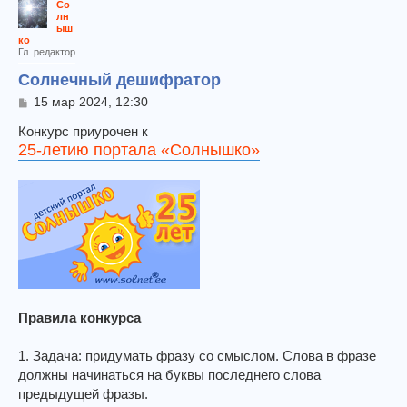
Со
лн
ыш
ко
Гл. редактор
Солнечный дешифратор
С
15 мар 2024, 12:30
о
о
Конкурс приурочен к
б
25-летию портала «Солнышко»
щ
е
н
и
е
Правила конкурса
1. Задача: придумать фразу со смыслом. Слова в фразе
должны начинаться на буквы последнего слова
предыдущей фразы.