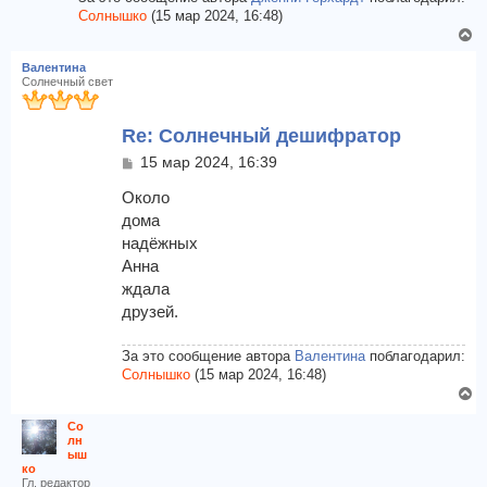
Солнышко
(15 мар 2024, 16:48)
В
е
Валентина
р
Солнечный свет
н
у
Re: Солнечный дешифратор
т
ь
С
15 мар 2024, 16:39
с
о
я
о
Около
к
б
дома
щ
н
надёжных
е
а
Анна
н
ч
и
ждала
а
е
л
друзей.
у
За это сообщение автора
Валентина
поблагодарил:
Солнышко
(15 мар 2024, 16:48)
В
е
Со
р
лн
н
ыш
ко
у
Гл. редактор