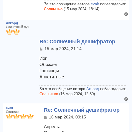
а
За это сообщение автора
evait
поблагодарил:
л
Солнышко
(15 мар 2024, 18:14)
у
В
е
Аккорд
р
Солнечный луч
н
у
Re: Солнечный дешифратор
т
ь
С
15 мар 2024, 21:14
с
о
я
о
Йог
к
б
Обожает
щ
н
Гостинцы
е
а
Аппетитные
н
ч
и
а
е
л
За это сообщение автора
Аккорд
поблагодарил:
у
Солнышко
(16 мар 2024, 12:50)
В
е
evait
Re: Солнечный дешифратор
р
Светило
н
С
16 мар 2024, 09:15
у
о
т
о
Апрель.
б
ь