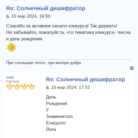
т
ь
Re: Солнечный дешифратор
с
С
15 мар 2024, 16:50
я
о
к
о
Спасибо за активное начало конкурса! Так держать!
н
б
Не забывайте, пожалуйста, что тематика конкурса - весна
а
щ
и день рождения.
е
ч
н
а
и
л
е
у
При солнышке тепло, при матери добро.
В
е
evait
Re: Солнечный дешифратор
р
Светило
н
С
15 мар 2024, 17:52
у
о
т
о
День
б
ь
Pождения
щ
с
У
е
я
Знаменитого
н
к
и
Елецкого
н
е
Йога
а
ч