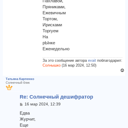
Пахлавой,
щ
с
Пряниками,
е
я
Ежевичным
н
к
и
Тортом,
н
е
Ирисками
а
ч
Торгуем
а
На
л
рЫнке
у
Еженедельно
За это сообщение автора
evait
поблагодарил:
Солнышко
(16 мар 2024, 12:50)
В
е
Татьяна Карпенко
р
Солнечный блик
н
у
Re: Солнечный дешифратор
т
ь
С
16 мар 2024, 12:39
с
о
я
о
Едва
к
б
Журчит,
щ
н
Еще
е
а