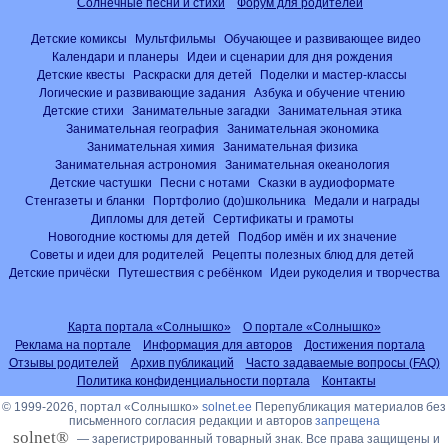
Солнечные песни и стихи
Форум для родителей
Детские комиксы
Мультфильмы
Обучающее и развивающее видео
Календари и планеры
Идеи и сценарии для дня рождения
Детские квесты
Раскраски для детей
Поделки и мастер-классы
Логические и развивающие задания
Азбука и обучение чтению
Детские стихи
Занимательные загадки
Занимательная этика
Занимательная география
Занимательная экономика
Занимательная химия
Занимательная физика
Занимательная астрономия
Занимательная океанология
Детские частушки
Песни с нотами
Сказки в аудиоформате
Стенгазеты и бланки
Портфолио (до)школьника
Медали и награды
Дипломы для детей
Сертификаты и грамоты
Новогодние костюмы для детей
Подбор имён и их значение
Советы и идеи для родителей
Рецепты полезных блюд для детей
Детские причёски
Путешествия с ребёнком
Идеи рукоделия и творчества
Карта портала «Солнышко»
О портале «Солнышко»
Реклама на портале
Информация для авторов
Достижения портала
Отзывы родителей
Архив публикаций
Часто задаваемые вопросы (FAQ)
Политика конфиденциальности портала
Контакты
© 1999-2026, портал «Солнышко»
solnet.ee
Перепубликация материалов без
письменного согласия редакции и авторов
запрещена
solnet®
— зарегистрированный товарный знак. Все права защищены и