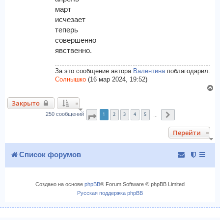
ч
и
март
а
е
л
исчезает
у
теперь
совершенно
явственно.
За это сообщение автора
Валентина
поблагодарил:
Солнышко
(16 мар 2024, 19:52)
В
е
Закрыто
р
1
2
3
4
5
н
250 сообщений
Страница
1
из
25
След.
…
у
Перейти
т
ь
с
Список форумов
я
к
н
Создано на основе
phpBB
® Forum Software © phpBB Limited
а
Русская поддержка phpBB
ч
а
л