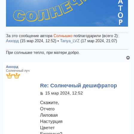
За это сообщение автора
Солнышко
поблагодарили (всего 2):
Аккорд
(15 мар 2024, 12:52) •
Tanya_LVZ
(17 мар 2024, 21:07)
При солнышке тепло, при матери добро.
В
е
Аккорд
р
Солнечный луч
н
у
Re: Солнечный дешифратор
т
ь
С
15 мар 2024, 12:52
с
о
я
о
Скажите,
к
б
Отчего
щ
н
Лиловая
е
а
Настурция
н
ч
и
Цветет
а
е
л
Ежегодно?