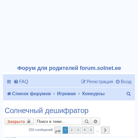
Форум для родителей forum.solnet.ee
FAQ
Регистрация
Вход
П
Список форумов
Игровая
Конкурсы
о
Солнечный дешифратор
и
Поиск
Расширенный поис
Закрыто
с
1
2
3
4
5
250 сообщений
Страница
1
из
25
След.
…
к