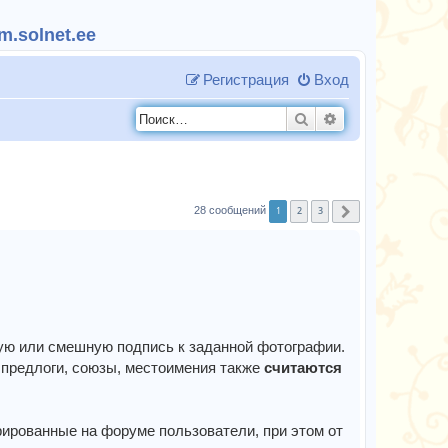
.solnet.ee
Регистрация
Вход
Поиск
Расширенный п
1
2
3
28 сообщений
След.
ную или смешную подпись к заданной фотографии.
предлоги, союзы, местоимения также
считаются
трированные на форуме пользователи, при этом от