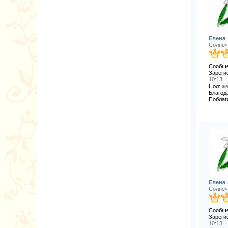
Елена
Солнеч
Сообще
Зареги
10:13
Пол:
же
Благода
Поблаг
Елена
Солнеч
Сообще
Зареги
10:13