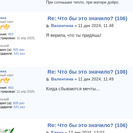
При солнышке тепло, при матери добро.
Re: Что бы это значило? (106)
тина
ный свет
С
Валентина
»
11 дек 2024, 11:48
о
ния:
463
о
Я верила, что ты придёшь!
стрирован:
11 апр 2020,
б
щ
нский
е
рил (а):
605 раз
н
одарили:
541 раз
и
е
Re: Что бы это значило? (106)
тина
ный свет
С
Валентина
»
11 дек 2024, 11:49
о
ния:
463
о
Когда сбываются мечты...
стрирован:
11 апр 2020,
б
щ
нский
е
рил (а):
605 раз
н
одарили:
541 раз
и
е
Re: Что бы это значило? (106)
С
Елена
»
12 дек 2024, 13:02