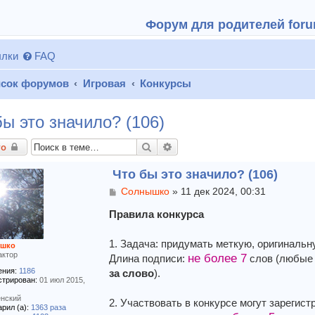
Форум для родителей forum
лки
FAQ
сок форумов
Игровая
Конкурсы
бы это значило? (106)
Поиск
Расширенный поиск
то
Что бы это значило? (106)
С
Солнышко
»
11 дек 2024, 00:31
о
о
Правила конкурса
б
щ
1. Задача: придумать меткую, оригиналь
шко
е
актор
не более 7
Длина подписи:
слов (любые 
н
и
ния:
1186
за слово
).
е
стрирован:
01 июл 2015,
нский
2. Участвовать в конкурсе могут зарегис
рил (а):
1363 раза