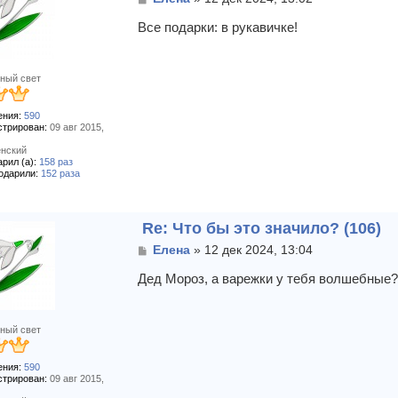
о
о
Все подарки: в рукавичке!
б
щ
е
ный свет
н
и
е
ния:
590
стрирован:
09 авг 2015,
нский
рил (а):
158 раз
одарили:
152 раза
Re: Что бы это значило? (106)
С
Елена
»
12 дек 2024, 13:04
о
о
Дед Мороз, а варежки у тебя волшебные
б
щ
е
ный свет
н
и
е
ния:
590
стрирован:
09 авг 2015,