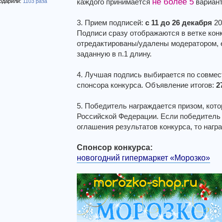
не более 5
каждого принимается
вариант
одарили:
1103 раза
3. Прием подписей:
с 11 до 26 декабря
20
Подписи сразу отображаются в ветке конк
отредактированы/удалены модератором,
заданную в п.1 длину.
4. Лучшая подпись выбирается по совме
спонсора конкурса. Объявление итогов:
2
5. Победитель награждается призом, кот
Российской Федерации. Если победитель 
оглашения результатов конкурса, то нагр
Спонсор конкурса:
новогодний гипермаркет «Морозко»