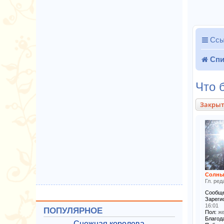
Ссы
Спи
Что 
Закры
Солны
Гл. ред
Сообще
Зареги
16:01
ПОПУЛЯРНОЕ
Пол:
же
Благода
Снежная королева