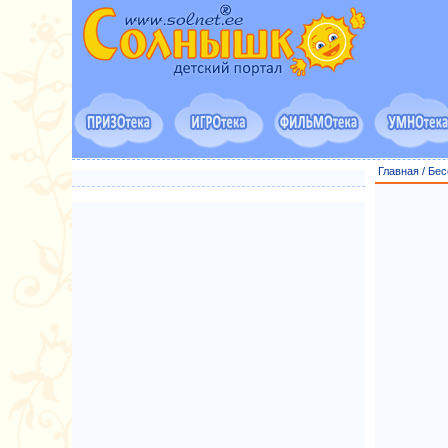
Главная
/
Бес