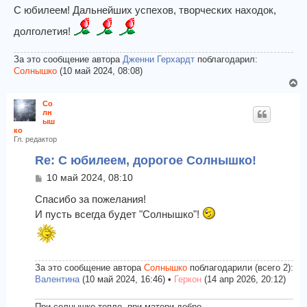
о
С юбилеем! Дальнейших успехов, творческих находок,
н
б
а
долголетия!
щ
ч
е
а
н
л
За это сообщение автора
Дженни Герхардт
поблагодарил:
и
у
Солнышко
(10 май 2024, 08:08)
е
В
е
Со
р
лн
н
ыш
ко
у
Гл. редактор
т
ь
Re: С юбилеем, дорогое Солнышко!
с
С
10 май 2024, 08:10
я
о
к
о
Спасибо за пожелания!
н
б
И пусть всегда будет "Солнышко"!
а
щ
е
ч
н
а
и
л
е
у
За это сообщение автора
Солнышко
поблагодарили (всего 2):
Валентина
(10 май 2024, 16:46) •
Геркон
(14 апр 2026, 20:12)
При солнышке тепло, при матери добро.