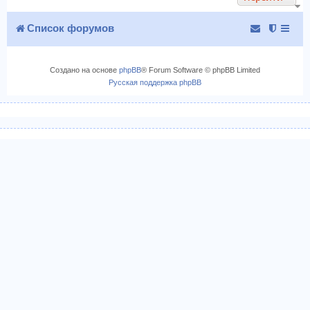
ь
с
Список форумов
я
к
н
Создано на основе
phpBB
® Forum Software © phpBB Limited
а
Русская поддержка phpBB
ч
а
л
у