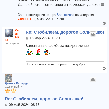
а
е
Дальнейшего процветания и творческих успехов !!!
л
у
За это сообщение автора
Валентина
поблагодарил:
Солнышко
(18 мар 2024, 15:29)
В
е
Со
Re: С юбилеем, дорогое Солнышко!
р
лн
н
ыш
С
18 мар 2024, 15:31
ко
у
о
Гл. редактор
т
о
Валентина, спасибо за поздравление!
б
ь
щ
с
е
я
н
к
При солнышке тепло, при матери добро.
и
н
В
е
а
е
ч
р
а
н
Дженни Герхардт
л
у
Солнечный луч
у
т
ь
Re: С юбилеем, дорогое Солнышко!
с
я
С
09 май 2024, 08:16
к
о