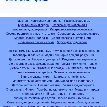
Главная
Конкурсы и викторины
Развивающие игры
Мультфильмы и видео
Развивающие материалы
Конспекты для педагогов
Раскраски, календари, плакаты
Советы родителям и воспитателям
Сценарии детских праздников
Мастер-классы, поделки
Сказки, рассказы, аудиокниги
Солнечные песни и стихи
Форум для родителей
Детские комиксы
Мультфильмы
Обучающее и развивающее видео
Календари и планеры
Идеи и сценарии для дня рождения
Детские квесты
Раскраски для детей
Поделки и мастер-классы
Логические и развивающие задания
Азбука и обучение чтению
Детские стихи
Занимательные загадки
Занимательная этика
Занимательная география
Занимательная экономика
Занимательная химия
Занимательная физика
Занимательная астрономия
Занимательная океанология
Детские частушки
Песни с нотами
Сказки в аудиоформате
Стенгазеты и бланки
Портфолио (до)школьника
Медали и награды
Дипломы для детей
Сертификаты и грамоты
Новогодние костюмы для детей
Подбор имён и их значение
Советы и идеи для родителей
Рецепты полезных блюд для детей
Детские причёски
Путешествия с ребёнком
Идеи рукоделия и творчества