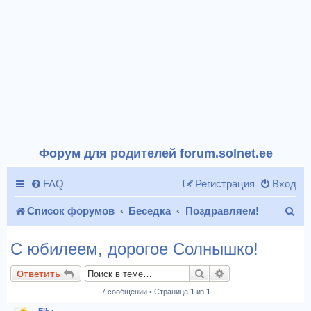
Форум для родителей forum.solnet.ee
FAQ
Регистрация
Вход
П
Список форумов
Беседка
Поздравляем!
о
С юбилеем, дорогое Солнышко!
и
Поиск
Расширенный пои
Ответить
с
7 сообщений • Страница
1
из
1
к